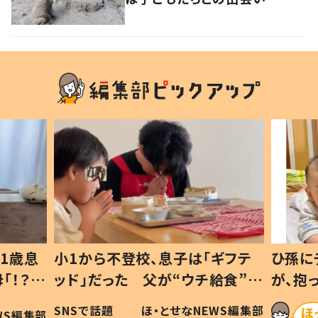
1歳息
小1から不登校、息子は「ギフテ
ひ孫に
「！？」
ッド」だった 父が“ウチ給食”を
が、抱
に「可愛
作り続ける理由とは #令和の親
「涙が
SNSで話題
ほ・とせなNEWS編集部
WS編集部