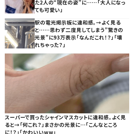
た2人の“現在の姿”に……「大人になっ
ても可愛い」
駅の電光掲示板に違和感。→よく見る
と……思わず二度見してしまう”驚きの
光景”に93万表示「なんだこれ！？」「壊
れちゃった？」
スーパーで買ったシャインマスカットに違和感。よく見
ると→「何これ？」まさかの光景に…「こんなところ
に！？」「かわいいww」