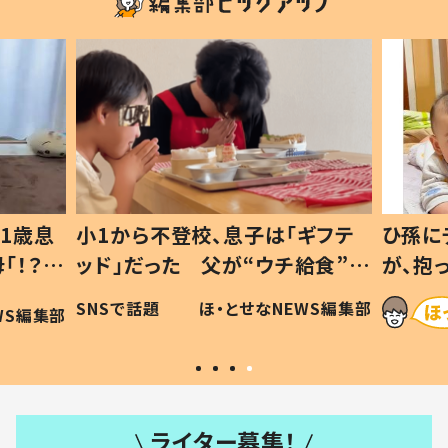
1歳息
小1から不登校、息子は「ギフテ
ひ孫に
「！？」
ッド」だった 父が“ウチ給食”を
が、抱
に「可愛
作り続ける理由とは #令和の親
「涙が
SNSで話題
ほ・とせなNEWS編集部
WS編集部
#令和の子
い」
ライター募集！