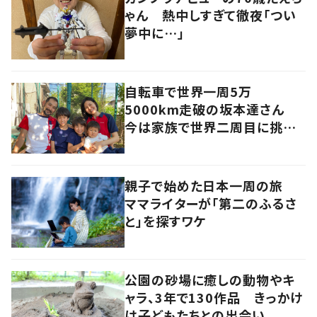
ゃん 熱中しすぎて徹夜「つい
夢中に…」
自転車で世界一周5万
5000km走破の坂本達さん
今は家族で世界二周目に挑戦
中
親子で始めた日本一周の旅
ママライターが「第二のふるさ
と」を探すワケ
公園の砂場に癒しの動物やキ
ャラ、3年で130作品 きっかけ
は子どもたちとの出会い