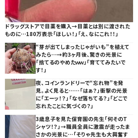
ドラッグストアで目薬を購入→目薬とは別に渡された
ものに…180万表示「ほしい！」「え、なにこれ！！」
“芽が出てしまったじゃがいも”を植えて
みたら…→約3ヶ月後、驚きの光景に
「捨てるのやめたｗｗ」「育ててみたいで
す！」
夜、コインランドリーで“忘れ物”を発
見。よく見ると……「はぁ？」衝撃の光景
に「エーッ！？」「なぜ落ちてる？」「どこで
忘れたことに気づくの？」
3歳息子を見た保育園の先生「何そのT
シャツ！？」→職員全員に激震が走ったま
さかの光景に…「そりゃ先生も大興奮す