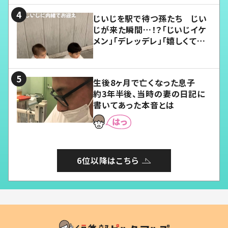
じいじを駅で待つ孫たち じい
じが来た瞬間…！？「じいじイケ
メン」「デレッデレ」「嬉しくて可
愛くてたまらない」「幸せになれ
る」
生後8ヶ月で亡くなった息子
約3年半後、当時の妻の日記に
書いてあった本音とは
6位以降はこちら