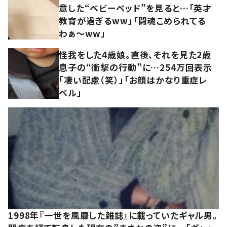
意した“ベビーベッド”を見ると…「英才
教育が過ぎるww」「闘魂こめられてる
わぁ～ww」
怪我をした4歳娘。直後、それを見た2歳
息子の“衝撃の行動”に…254万回表示
「凄い配慮（笑）」「お顔はかなり重症レ
ベル」
1998年『一世を風靡した雑誌』に載っていたギャル男。