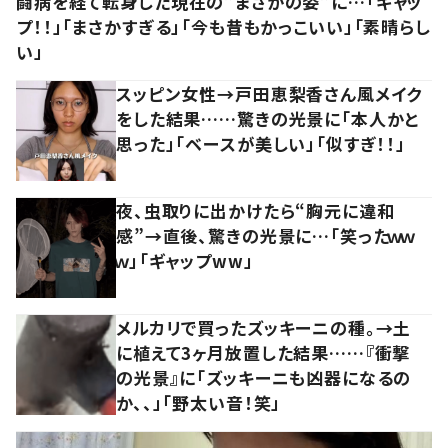
闘病を経て転身した現在の”まさかの姿”に…「ギャッ
プ！！」「まさかすぎる」「今も昔もかっこいい」「素晴らし
い」
スッピン女性→戸田恵梨香さん風メイク
をした結果……驚きの光景に「本人かと
思った」「ベースが美しい」「似すぎ！！」
夜、虫取りに出かけたら“胸元に違和
感”→直後、驚きの光景に…「笑ったｗｗ
ｗ」「ギャップww」
メルカリで買ったズッキーニの種。→土
に植えて3ヶ月放置した結果……『衝撃
の光景』に「ズッキーニも凶器になるの
か、、」「野太い音！笑」