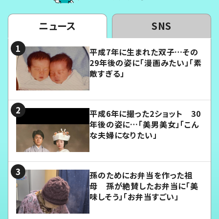
ニュース
SNS
平成7年に生まれた双子…その
29年後の姿に「漫画みたい」「素
敵すぎる」
平成6年に撮った2ショット 30
年後の姿に…「美男美女」「こん
な夫婦になりたい」
孫のためにお弁当を作った祖
母 孫が絶賛したお弁当に「美
味しそう」「お弁当すごい」