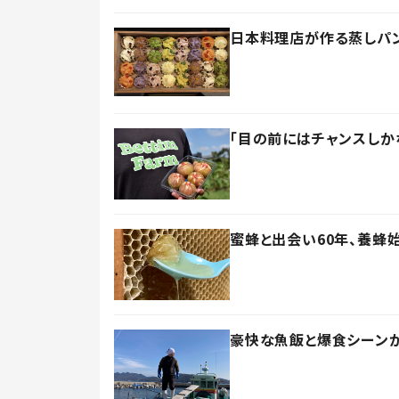
日本料理店が作る蒸しパン
「目の前にはチャンスしか
蜜蜂と出会い60年、養蜂
豪快な魚飯と爆食シーンが大