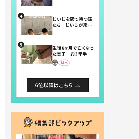
賛したお弁当に「美
味しそう」「お弁当す
ごい」
じいじを駅で待つ孫
たち じいじが来た
瞬間…！？「じいじイ
ケメン」「デレッデレ」
「嬉しくて可愛くてた
生後8ヶ月で亡くなっ
まらない」「幸せにな
た息子 約3年半
れる」
後、当時の妻の日記
に書いてあった本音
とは
6位以降はこちら