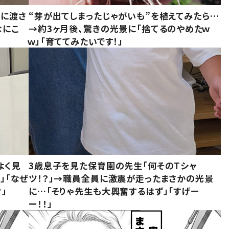
別に渡さ
“芽が出てしまったじゃがいも”を植えてみたら…
なにこ
→約3ヶ月後、驚きの光景に「捨てるのやめたｗ
ｗ」「育ててみたいです！」
よく見
3歳息子を見た保育園の先生「何そのTシャ
」「なぜ
ツ！？」→職員全員に激震が走ったまさかの光景
」
に…「そりゃ先生も大興奮するはず」「すげー
ー！！」