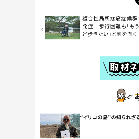
複合性局所疼痛症候群
発症 歩行困難も「も
ど歩きたい」と前を向く
“イリコの島”の知られざ