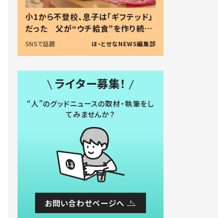
小1から不登校、息子は「ギフテッド」
だった 父が“ウチ給食”を作り続け
る理由とは #令和の親 #令和の子
SNSで話題
ほ・とせなNEWS編集部
ライター募集！
“人”のグッドニュースの取材・執筆をし
てみませんか？
お問い合わせページへ