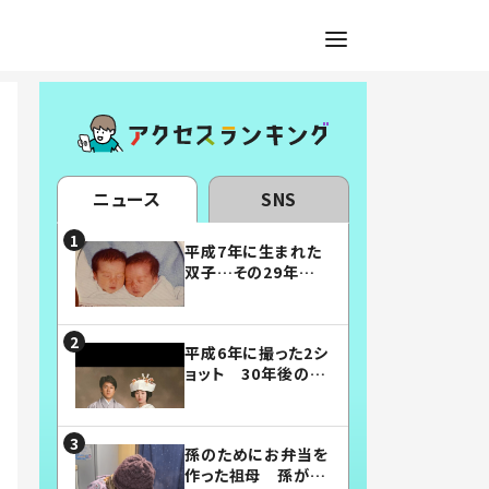
ニュース
SNS
平成7年に生まれた
双子…その29年後
の姿に「漫画みたい」
「素敵すぎる」
平成6年に撮った2シ
ョット 30年後の姿
に…「美男美女」「こ
んな夫婦になりた
い」
孫のためにお弁当を
作った祖母 孫が絶