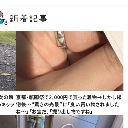
次の瞬
京都・祇園祭で2,000円で買った着物→しかし帰
わぁッッ
宅後…“驚きの光景”に「良い買い物されました
ね～」「お宝だ」「掘り出し物ですね」