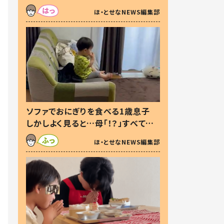
た本音とは
ほ・とせなNEWS編集部
ソファでおにぎりを食べる1歳息子
しかしよく見ると…母「！？」すべてを
察した母の投稿に「可愛いから許
ほ・とせなNEWS編集部
す！」「現行犯〜」