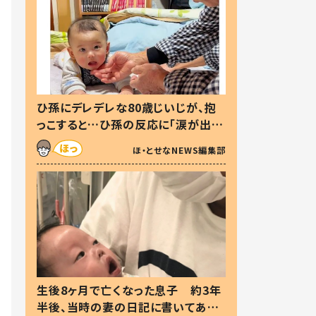
ひ孫にデレデレな80歳じいじが、抱
っこすると…ひ孫の反応に「涙が出ま
した」「可愛くて仕方ない」
ほ・とせなNEWS編集部
生後8ヶ月で亡くなった息子 約3年
半後、当時の妻の日記に書いてあっ