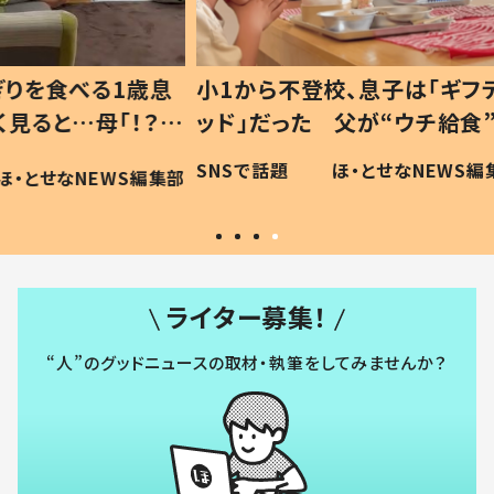
1歳息
小1から不登校、息子は「ギフテ
ひ孫に
「！？」
ッド」だった 父が“ウチ給食”を
が、抱
に「可愛
作り続ける理由とは #令和の親
「涙が
SNSで話題
ほ・とせなNEWS編集部
WS編集部
#令和の子
い」
ライター募集！
“人”のグッドニュースの取材・執筆をしてみませんか？