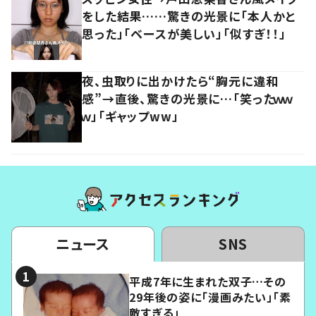
をした結果……驚きの光景に「本人かと
思った」「ベースが美しい」「似すぎ！！」
夜、虫取りに出かけたら“胸元に違和
感”→直後、驚きの光景に…「笑ったｗｗ
ｗ」「ギャップww」
ニュース
SNS
平成7年に生まれた双子…その
29年後の姿に「漫画みたい」「素
敵すぎる」