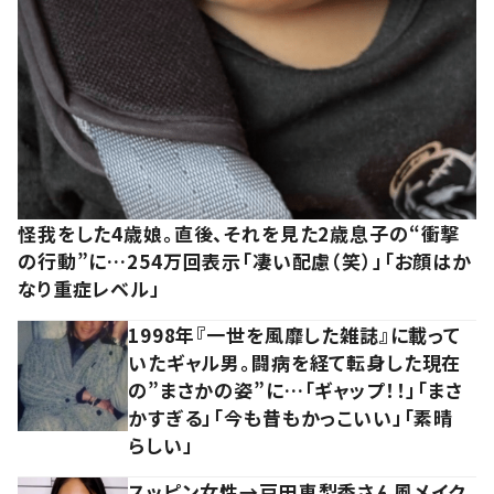
怪我をした4歳娘。直後、それを見た2歳息子の“衝撃
の行動”に…254万回表示「凄い配慮（笑）」「お顔はか
なり重症レベル」
1998年『一世を風靡した雑誌』に載って
いたギャル男。闘病を経て転身した現在
の”まさかの姿”に…「ギャップ！！」「まさ
かすぎる」「今も昔もかっこいい」「素晴
らしい」
スッピン女性→戸田恵梨香さん風メイク