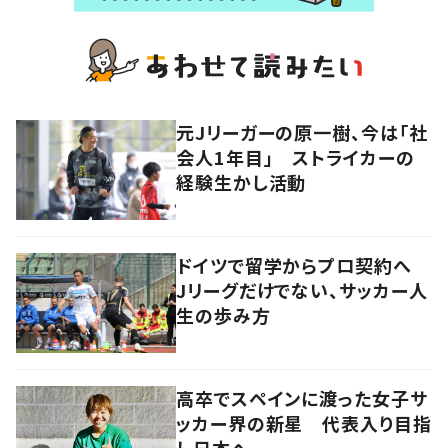
元Jリーガーの原一樹、今は「社
会人1年目」 ストライカーの
経験生かし活動
ドイツで留学からプロ契約へ
Jリーグだけでない、サッカー人
生の歩み方
高卒でスペインに渡った女子サ
ッカー界の新星 代表入り目指
し日本へ