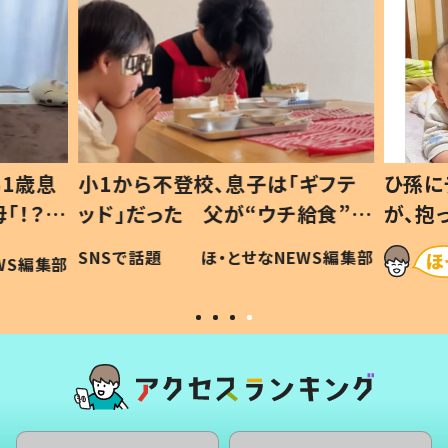
1歳息
小1から不登校、息子は「ギフテ
ひ孫に
「！？」
ッド」だった 父が“ウチ給食”を
が、抱
に「可愛
作り続ける理由とは #令和の親
「涙が
SNSで話題
ほ・とせなNEWS編集部
WS編集部
#令和の子
い」