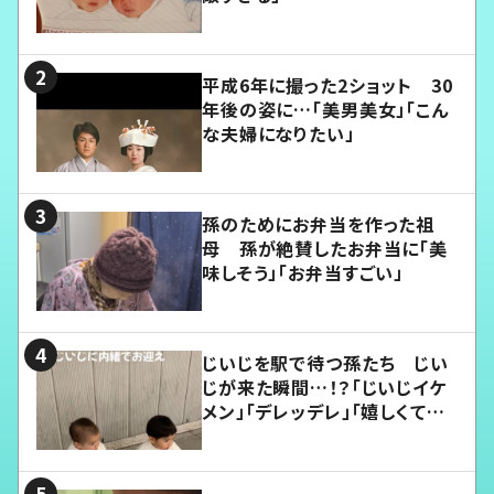
平成6年に撮った2ショット 30
年後の姿に…「美男美女」「こん
な夫婦になりたい」
孫のためにお弁当を作った祖
母 孫が絶賛したお弁当に「美
味しそう」「お弁当すごい」
じいじを駅で待つ孫たち じい
じが来た瞬間…！？「じいじイケ
メン」「デレッデレ」「嬉しくて可
愛くてたまらない」「幸せになれ
る」