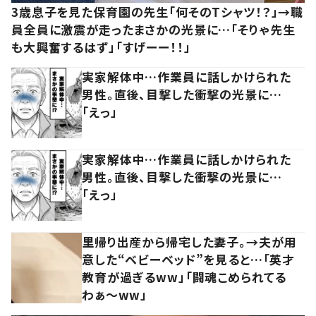
3歳息子を見た保育園の先生「何そのTシャツ！？」→職
員全員に激震が走ったまさかの光景に…「そりゃ先生
も大興奮するはず」「すげーー！！」
実家解体中…作業員に話しかけられた
男性。直後、目撃した衝撃の光景に…
「えっ」
実家解体中…作業員に話しかけられた
男性。直後、目撃した衝撃の光景に…
「えっ」
里帰り出産から帰宅した妻子。→夫が用
意した“ベビーベッド”を見ると…「英才
教育が過ぎるww」「闘魂こめられてる
わぁ～ww」