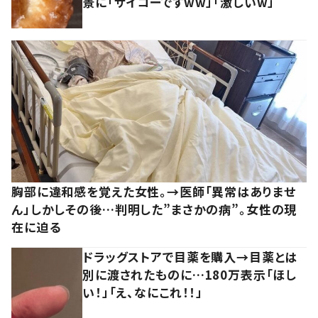
景に「サイコーですww」「激しいw」
胸部に違和感を覚えた女性。→医師「異常はありませ
ん」しかしその後…判明した”まさかの病”。女性の現
在に迫る
ドラッグストアで目薬を購入→目薬とは
別に渡されたものに…180万表示「ほし
い！」「え、なにこれ！！」