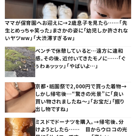
ママが保育園へお迎えに→2歳息子を見たら……「先
生とめっちゃ笑った」まさかの姿に「幼児しか許されな
いヤツww」「大渋滞すぎるw」
ベンチで休憩していると…遠方に違和
感。その後、近付いてきたモノに……「ぐ
ぅわぁッッッ」「やばいよ…」
京都・祇園祭で2,000円で買った着物→
しかし帰宅後…“驚きの光景”に「良い
買い物されましたね～」「お宝だ」「掘り
出し物ですね」
ミスドでドーナツを購入。→帰宅後、分
けようとしたら…… 目からウロコの光