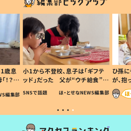
1歳息
小1から不登校、息子は「ギフテ
ひ孫に
「！？」
ッド」だった 父が“ウチ給食”を
が、抱
に「可愛
作り続ける理由とは #令和の親
「涙が
SNSで話題
ほ・とせなNEWS編集部
WS編集部
#令和の子
い」