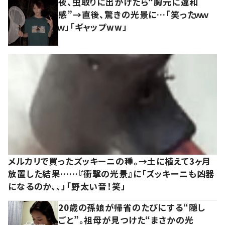
夜、虫取りに出かけたら“胸元に違和
感”→直後、驚きの光景に…「笑ったｗｗ
ｗ」「ギャップww」
メルカリで買ったズッキーニの種。→土に植えて3ヶ月
放置した結果……『衝撃の光景』に「ズッキーニも凶器
になるのか、、」「野太い音！笑」
20歳の孫娘が帰省のたびにする“隠し
ごと”。祖母が見つけた“まさかの光