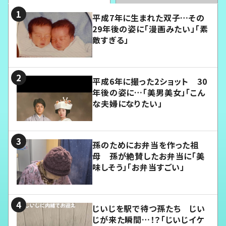
平成7年に生まれた双子…その
29年後の姿に「漫画みたい」「素
敵すぎる」
平成6年に撮った2ショット 30
年後の姿に…「美男美女」「こん
な夫婦になりたい」
孫のためにお弁当を作った祖
母 孫が絶賛したお弁当に「美
味しそう」「お弁当すごい」
じいじを駅で待つ孫たち じい
じが来た瞬間…！？「じいじイケ