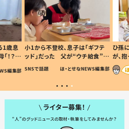
1歳息
小1から不登校、息子は「ギフテ
ひ孫に
「！？」
ッド」だった 父が“ウチ給食”を
が、抱
に「可愛
作り続ける理由とは #令和の親
「涙が
SNSで話題
ほ・とせなNEWS編集部
WS編集部
#令和の子
い」
ライター募集！
“人”のグッドニュースの取材・執筆をしてみませんか？