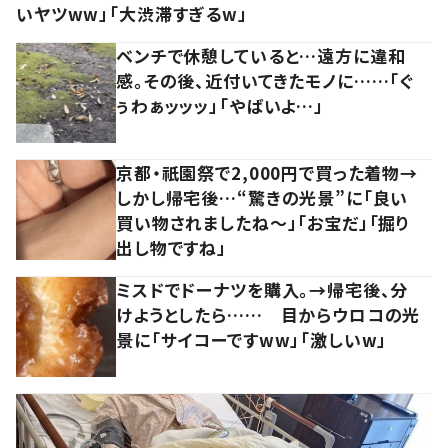
いヤツww」「大渋滞すぎるw」
ベンチで休憩していると…遠方に違和
感。その後、近付いてきたモノに……「ぐ
ぅわぁッッッ」「やばいよ…」
京都・祇園祭で2,000円で買った着物→
しかし帰宅後…“驚きの光景”に「良い
買い物されましたね～」「お宝だ」「掘り
出し物ですね」
ミスドでドーナツを購入。→帰宅後、分
けようとしたら…… 目からウロコの光
景に「サイコーですww」「激しいw」