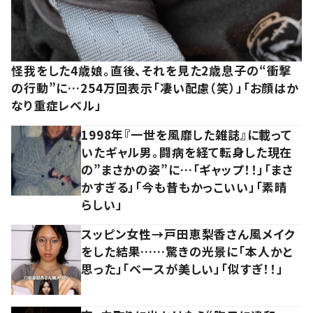
怪我をした4歳娘。直後、それを見た2歳息子の“衝撃
の行動”に…254万回表示「凄い配慮（笑）」「お顔はか
なり重症レベル」
1998年『一世を風靡した雑誌』に載って
いたギャル男。闘病を経て転身した現在
の”まさかの姿”に…「ギャップ！！」「まさ
かすぎる」「今も昔もかっこいい」「素晴
らしい」
スッピン女性→戸田恵梨香さん風メイク
をした結果……驚きの光景に「本人かと
思った」「ベースが美しい」「似すぎ！！」