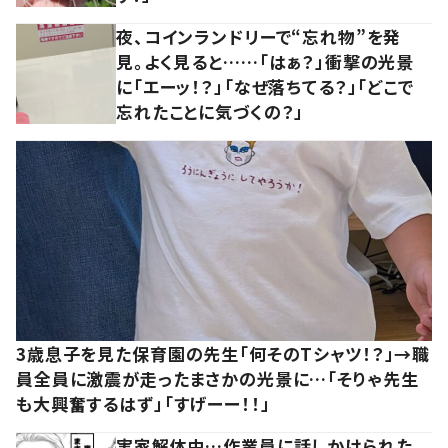
夜、コインランドリーで“忘れ物”を発
見。よく見ると……「はぁ？」衝撃の光景
に「エーッ！？」「なぜ落ちてる？」「どこで
忘れたことに気づくの？」
3歳息子を見た保育園の先生「何そのTシャツ！？」→職
員全員に激震が走ったまさかの光景に…「そりゃ先生
も大興奮するはず」「すげーー！！」
実家解体中…作業員に話しかけられた