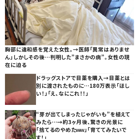
胸部に違和感を覚えた女性。→医師「異常はありませ
ん」しかしその後…判明した”まさかの病”。女性の現
在に迫る
ドラッグストアで目薬を購入→目薬とは
別に渡されたものに…180万表示「ほし
い！」「え、なにこれ！！」
“芽が出てしまったじゃがいも”を植えて
みたら…→約3ヶ月後、驚きの光景に
「捨てるのやめたｗｗ」「育ててみたいで
す！」