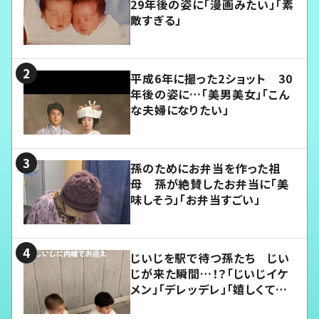
29年後の姿に「漫画みたい」「素
敵すぎる」
平成6年に撮った2ショット 30
年後の姿に…「美男美女」「こん
な夫婦になりたい」
孫のためにお弁当を作った祖
母 孫が絶賛したお弁当に「美
味しそう」「お弁当すごい」
じいじを駅で待つ孫たち じい
じが来た瞬間…！？「じいじイケ
メン」「デレッデレ」「嬉しくて可
愛くてたまらない」「幸せになれ