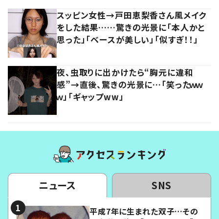
スッピン女性→戸田恵梨香さん風メイク
をした結果……驚きの光景に「本人かと
思った」「ベースが美しい」「似すぎ！！」
夜、虫取りに出かけたら“胸元に違和
感”→直後、驚きの光景に…「笑ったｗｗ
ｗ」「ギャップww」
ニュース
SNS
平成7年に生まれた双子…その