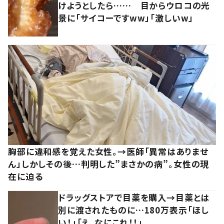
けようとしたら…… 目からウロコの光
景に「サイコーですww」「激しいw」
胸部に違和感を覚えた女性。→医師「異常はありませ
ん」しかしその後…判明した”まさかの病”。女性の現
在に迫る
ドラッグストアで目薬を購入→目薬とは
別に渡されたものに…180万表示「ほし
い！」「え、なにこれ！！」