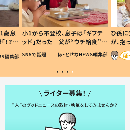
1歳息
小1から不登校、息子は「ギフテ
ひ孫に
「！？」
ッド」だった 父が“ウチ給食”を
が、抱
に「可愛
作り続ける理由とは #令和の親
「涙が
SNSで話題
ほ・とせなNEWS編集部
WS編集部
#令和の子
い」
ライター募集！
“人”のグッドニュースの取材・執筆をしてみませんか？