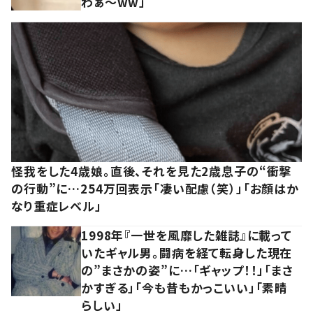
わぁ～ww」
怪我をした4歳娘。直後、それを見た2歳息子の“衝撃
の行動”に…254万回表示「凄い配慮（笑）」「お顔はか
なり重症レベル」
1998年『一世を風靡した雑誌』に載って
いたギャル男。闘病を経て転身した現在
の”まさかの姿”に…「ギャップ！！」「まさ
かすぎる」「今も昔もかっこいい」「素晴
らしい」