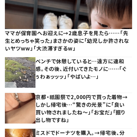
ママが保育園へお迎えに→2歳息子を見たら……「先
生とめっちゃ笑った」まさかの姿に「幼児しか許されな
いヤツww」「大渋滞すぎるw」
ベンチで休憩していると…遠方に違和
感。その後、近付いてきたモノに……「ぐ
ぅわぁッッッ」「やばいよ…」
京都・祇園祭で2,000円で買った着物→
しかし帰宅後…“驚きの光景”に「良い
買い物されましたね～」「お宝だ」「掘り
出し物ですね」
ミスドでドーナツを購入。→帰宅後、分