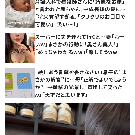
産婦人科で看護師さんに「綺麗なお顔」
と言われた赤ちゃん。→成長後の姿に…
「将来有望すぎる」「クリクリのお目目で
可愛い」「渋い～！」
スーパーに夫を連れて行くと…妻「おー
いw」まさかの行動に「奥さん美人！」
「めっちゃわかるww」「楽しそうww」
「絵にあう言葉を書きなさい」息子の”ま
さかの解答”に…母「正解でよいでしょう
か？」→衝撃の光景に「声出して笑った
ｗ」「天才だと思います」