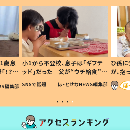
1歳息
小1から不登校、息子は「ギフテ
ひ孫に
「！？」
ッド」だった 父が“ウチ給食”を
が、抱
に「可愛
作り続ける理由とは #令和の親
「涙が
SNSで話題
ほ・とせなNEWS編集部
WS編集部
#令和の子
い」