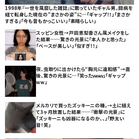
1998年『一世を風靡した雑誌』に載っていたギャル男。闘病を
経て転身した現在の”まさかの姿”に…「ギャップ！！」「まさか
すぎる」「今も昔もかっこいい」「素晴らしい」
スッピン女性→戸田恵梨香さん風メイクをし
た結果……驚きの光景に「本人かと思った」
「ベースが美しい」「似すぎ！！」
夜、虫取りに出かけたら“胸元に違和感”→直
後、驚きの光景に…「笑ったｗｗｗ」「ギャップ
ww」
メルカリで買ったズッキーニの種。→土に植え
て3ヶ月放置した結果……『衝撃の光景』に
「ズッキーニも凶器になるのか、、」「野太い
音！笑」