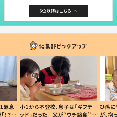
6位以降はこちら
1歳息
小1から不登校、息子は「ギフテ
ひ孫に
「！？」
ッド」だった 父が“ウチ給食”を
が、抱