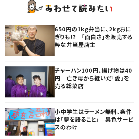
650円の1kg弁当に、2kgおに
ぎりも!? 「面白さ」を販売する
粋な弁当屋店主
チャーハン100円、揚げ物は40
円 亡き母から継いだ「愛」を
売る総菜店
小中学生はラーメン無料、条件
は「夢を語ること」 異色サービ
スのわけ