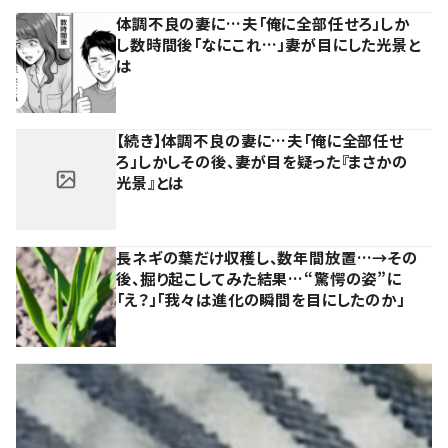
体調不良の妻に…夫「俺に全部任せろ」しか
し数時間後「なにこれ…」妻が目にした光景と
は
【続き】体調不良の妻に…夫「俺に全部任せ
ろ」しかしその後、妻が目を疑った『まさかの
光景』とは
長ネギの葉だけ収穫し、数年間放置…→その
後、掘り起こしてみた結果…“驚愕の姿”に
「え？」「我々は進化の瞬間を目にしたのか」