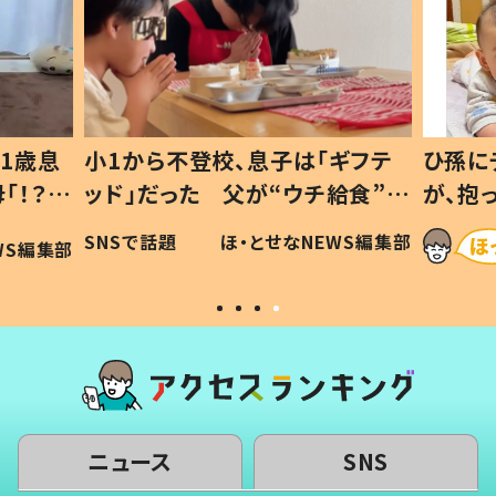
1歳息
小1から不登校、息子は「ギフテ
ひ孫に
「！？」
ッド」だった 父が“ウチ給食”を
が、抱
に「可愛
作り続ける理由とは #令和の親
「涙が
SNSで話題
ほ・とせなNEWS編集部
WS編集部
#令和の子
い」
ニュース
SNS