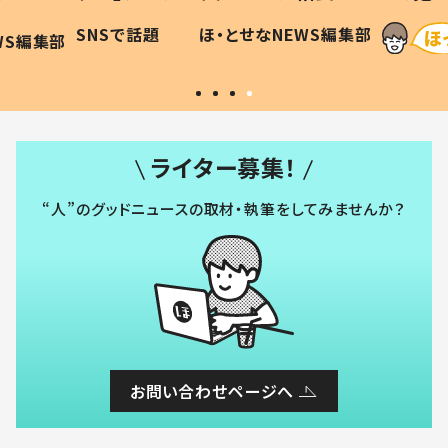
に「可愛
作り続ける理由とは #令和の親
「涙が
SNSで話題
ほ・とせなNEWS編集部
WS編集部
#令和の子
い」
ライター募集！
“人”のグッドニュースの取材・執筆をしてみませんか？
お問い合わせページへ