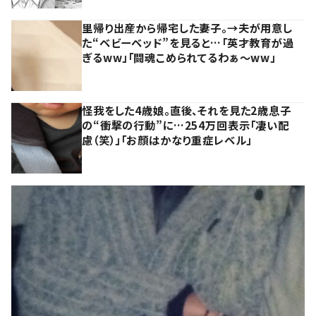
里帰り出産から帰宅した妻子。→夫が用意し
た“ベビーベッド”を見ると…「英才教育が過
ぎるww」「闘魂こめられてるわぁ～ww」
怪我をした4歳娘。直後、それを見た2歳息子
の“衝撃の行動”に…254万回表示「凄い配
慮（笑）」「お顔はかなり重症レベル」