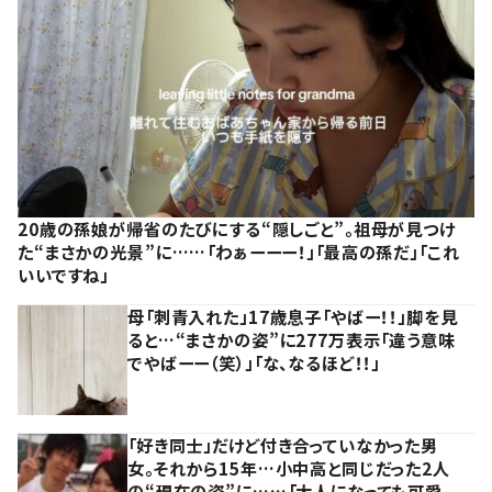
20歳の孫娘が帰省のたびにする“隠しごと”。祖母が見つけ
た“まさかの光景”に……「わぁーーー！」「最高の孫だ」「これ
いいですね」
母「刺青入れた」17歳息子「やばー！！」脚を見
ると…“まさかの姿”に277万表示「違う意味
でやばーー（笑）」「な、なるほど！！」
「好き同士」だけど付き合っていなかった男
女。それから15年…小中高と同じだった2人
の“現在の姿”に……「大人になっても可愛