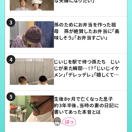
な夫婦になりたい」
孫のためにお弁当を作った祖
母 孫が絶賛したお弁当に「美
味しそう」「お弁当すごい」
じいじを駅で待つ孫たち じい
じが来た瞬間…！？「じいじイケ
メン」「デレッデレ」「嬉しくて可
愛くてたまらない」「幸せになれ
る」
生後8ヶ月で亡くなった息子
約3年半後、当時の妻の日記に
書いてあった本音とは