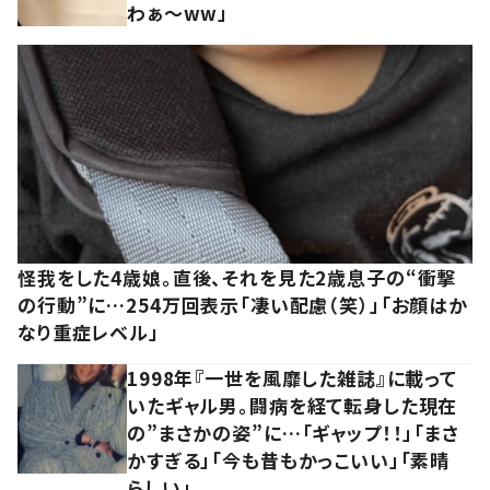
わぁ～ww」
怪我をした4歳娘。直後、それを見た2歳息子の“衝撃
の行動”に…254万回表示「凄い配慮（笑）」「お顔はか
なり重症レベル」
1998年『一世を風靡した雑誌』に載って
いたギャル男。闘病を経て転身した現在
の”まさかの姿”に…「ギャップ！！」「まさ
かすぎる」「今も昔もかっこいい」「素晴
らしい」