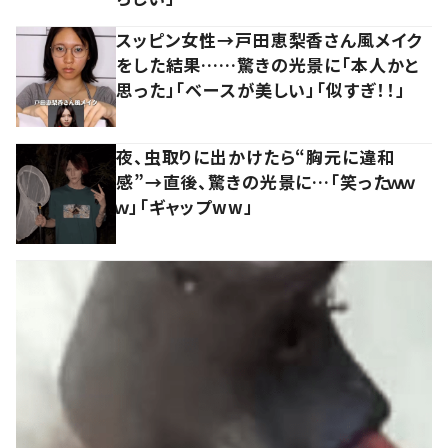
スッピン女性→戸田恵梨香さん風メイク
をした結果……驚きの光景に「本人かと
思った」「ベースが美しい」「似すぎ！！」
夜、虫取りに出かけたら“胸元に違和
感”→直後、驚きの光景に…「笑ったｗｗ
ｗ」「ギャップww」