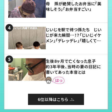
母 孫が絶賛したお弁当に「美
味しそう」「お弁当すごい」
じいじを駅で待つ孫たち じい
じが来た瞬間…！？「じいじイケ
メン」「デレッデレ」「嬉しくて可
愛くてたまらない」「幸せになれ
る」
生後8ヶ月で亡くなった息子
約3年半後、当時の妻の日記に
書いてあった本音とは
6位以降はこちら