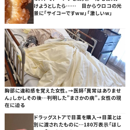
けようとしたら…… 目からウロコの光
景に「サイコーですww」「激しいw」
胸部に違和感を覚えた女性。→医師「異常はありませ
ん」しかしその後…判明した”まさかの病”。女性の現
在に迫る
ドラッグストアで目薬を購入→目薬とは
別に渡されたものに…180万表示「ほし