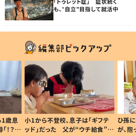
「トゥレット症」 症状続く
も、‟自立”目指して就活中
1歳息
小1から不登校、息子は「ギフテ
ひ孫に
「！？」
ッド」だった 父が“ウチ給食”を
が、抱