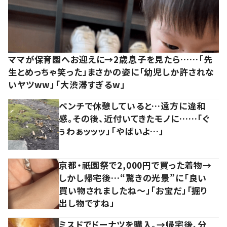
ママが保育園へお迎えに→2歳息子を見たら……「先
生とめっちゃ笑った」まさかの姿に「幼児しか許されな
いヤツww」「大渋滞すぎるw」
ベンチで休憩していると…遠方に違和
感。その後、近付いてきたモノに……「ぐ
ぅわぁッッッ」「やばいよ…」
京都・祇園祭で2,000円で買った着物→
しかし帰宅後…“驚きの光景”に「良い
買い物されましたね～」「お宝だ」「掘り
出し物ですね」
ミスドでドーナツを購入。→帰宅後、分