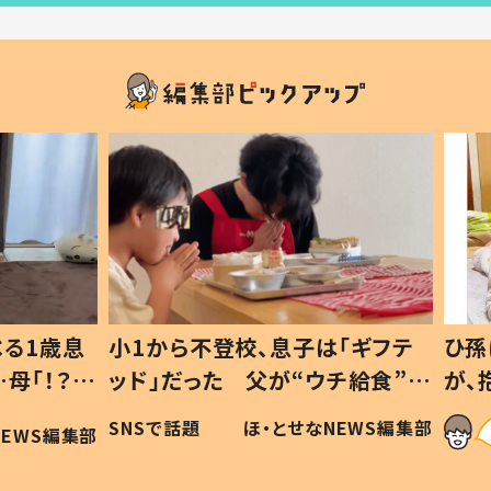
1歳息
小1から不登校、息子は「ギフテ
ひ孫に
「！？」
ッド」だった 父が“ウチ給食”を
が、抱
に「可愛
作り続ける理由とは #令和の親
「涙が
SNSで話題
ほ・とせなNEWS編集部
WS編集部
#令和の子
い」