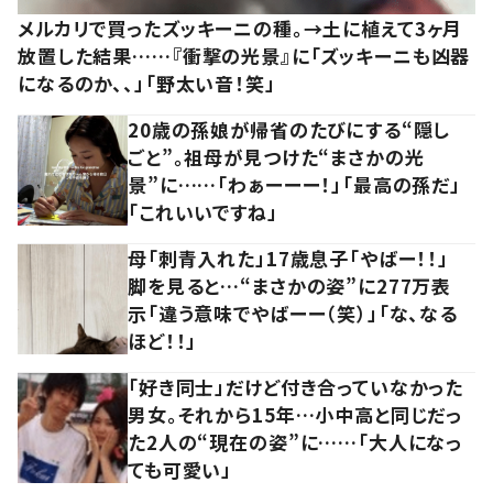
メルカリで買ったズッキーニの種。→土に植えて3ヶ月
放置した結果……『衝撃の光景』に「ズッキーニも凶器
になるのか、、」「野太い音！笑」
20歳の孫娘が帰省のたびにする“隠し
ごと”。祖母が見つけた“まさかの光
景”に……「わぁーーー！」「最高の孫だ」
「これいいですね」
母「刺青入れた」17歳息子「やばー！！」
脚を見ると…“まさかの姿”に277万表
示「違う意味でやばーー（笑）」「な、なる
ほど！！」
「好き同士」だけど付き合っていなかった
男女。それから15年…小中高と同じだっ
た2人の“現在の姿”に……「大人になっ
ても可愛い」