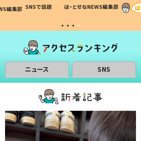
に「可愛
作り続ける理由とは #令和の親
「涙が
SNSで話題
ほ・とせなNEWS編集部
WS編集部
#令和の子
い」
ニュース
SNS