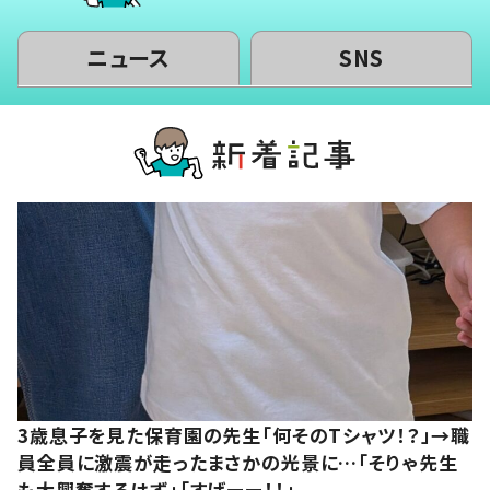
ニュース
SNS
3歳息子を見た保育園の先生「何そのTシャツ！？」→職
員全員に激震が走ったまさかの光景に…「そりゃ先生
も大興奮するはず」「すげーー！！」