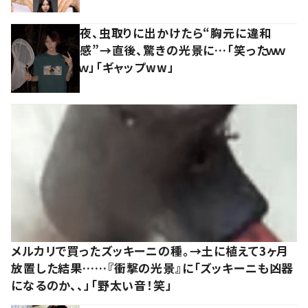
夜、虫取りに出かけたら“胸元に違和
感”→直後、驚きの光景に…「笑ったｗｗ
ｗ」「ギャップww」
メルカリで買ったズッキーニの種。→土に植えて3ヶ月
放置した結果……『衝撃の光景』に「ズッキーニも凶器
になるのか、、」「野太い音！笑」