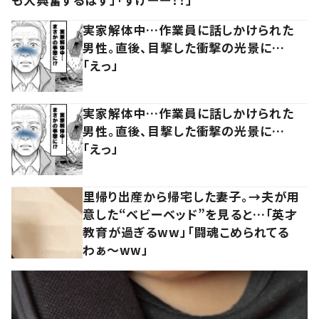
実家解体中…作業員に話しかけられた
男性。直後、目撃した衝撃の光景に…
「えっ」
実家解体中…作業員に話しかけられた
男性。直後、目撃した衝撃の光景に…
「えっ」
里帰り出産から帰宅した妻子。→夫が用
意した“ベビーベッド”を見ると…「英才
教育が過ぎるww」「闘魂こめられてる
わぁ～ww」