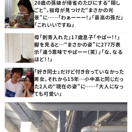
20歳の孫娘が帰省のたびにする“隠し
ごと”。祖母が見つけた“まさかの光
景”に……「わぁーーー！」「最高の孫だ」
「これいいですね」
母「刺青入れた」17歳息子「やばー！！」
脚を見ると…“まさかの姿”に277万表
示「違う意味でやばーー（笑）」「な、なる
ほど！！」
「好き同士」だけど付き合っていなかった
男女。それから15年…小中高と同じだっ
た2人の“現在の姿”に……「大人になっ
ても可愛い」