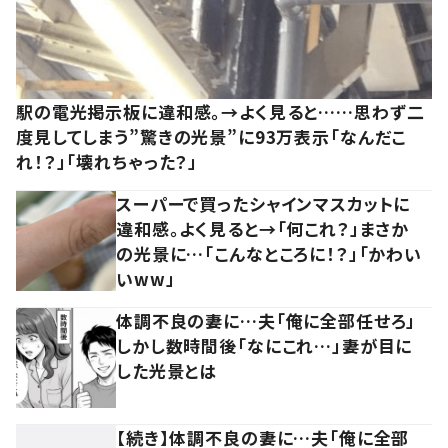
駅の電光掲示板に違和感。→よく見ると……思わず二
度見してしまう”驚きの光景”に93万表示「なんだこ
れ！？」「壊れちゃった？」
スーパーで買ったシャインマスカットに
違和感。よく見ると→「何これ？」まさか
の光景に…「こんなところに！？」「かわい
いww」
体調不良の妻に…夫「俺に全部任せろ」
しかし数時間後「なにこれ…」妻が目に
した光景とは
【続き】体調不良の妻に…夫「俺に全部