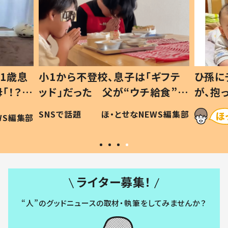
1歳息
小1から不登校、息子は「ギフテ
ひ孫に
「！？」
ッド」だった 父が“ウチ給食”を
が、抱
に「可愛
作り続ける理由とは #令和の親
「涙が
SNSで話題
ほ・とせなNEWS編集部
WS編集部
#令和の子
い」
ライター募集！
“人”のグッドニュースの取材・執筆をしてみませんか？