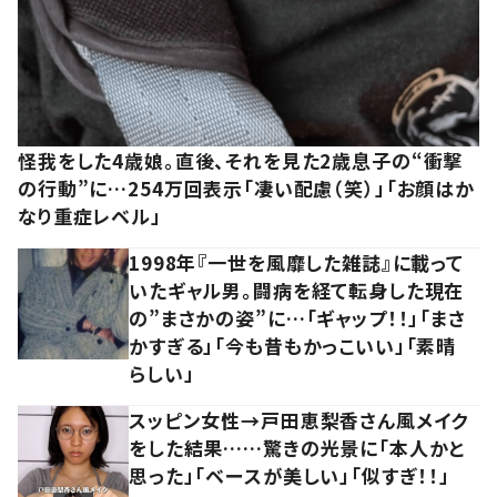
怪我をした4歳娘。直後、それを見た2歳息子の“衝撃
の行動”に…254万回表示「凄い配慮（笑）」「お顔はか
なり重症レベル」
1998年『一世を風靡した雑誌』に載って
いたギャル男。闘病を経て転身した現在
の”まさかの姿”に…「ギャップ！！」「まさ
かすぎる」「今も昔もかっこいい」「素晴
らしい」
スッピン女性→戸田恵梨香さん風メイク
をした結果……驚きの光景に「本人かと
思った」「ベースが美しい」「似すぎ！！」