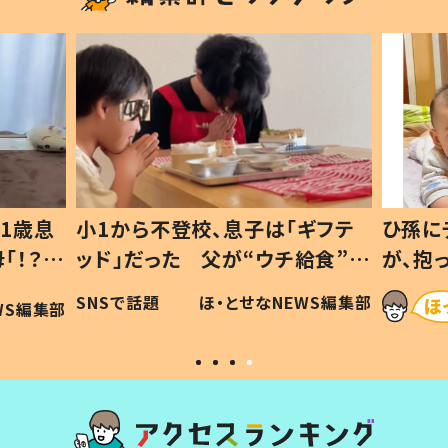
1歳息
小1から不登校、息子は「ギフテ
ひ孫に
「！？」
ッド」だった 父が“ウチ給食”を
が、抱
に「可愛
作り続ける理由とは #令和の親
「涙が
SNSで話題
ほ・とせなNEWS編集部
WS編集部
#令和の子
い」