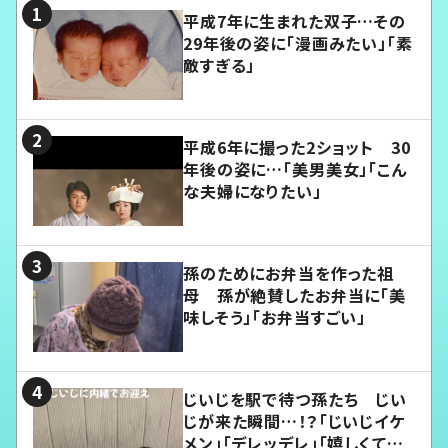
平成7年に生まれた双子…その
29年後の姿に「漫画みたい」「素
敵すぎる」
平成6年に撮った2ショット 30
年後の姿に…「美男美女」「こん
な夫婦になりたい」
孫のためにお弁当を作った祖
母 孫が絶賛したお弁当に「美
味しそう」「お弁当すごい」
じいじを駅で待つ孫たち じい
じが来た瞬間…！？「じいじイケ
メン」「デレッデレ」「嬉しくて可