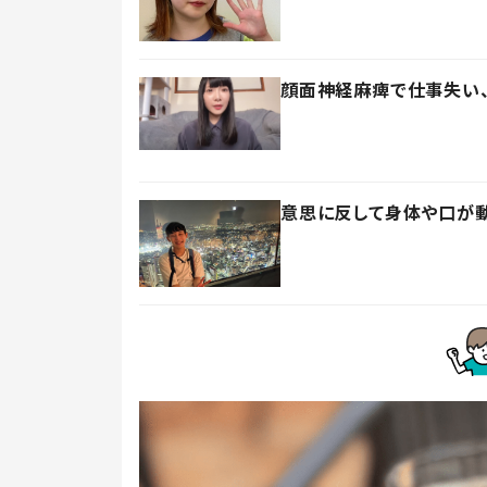
顔面神経麻痺で仕事失い
意思に反して身体や口が動