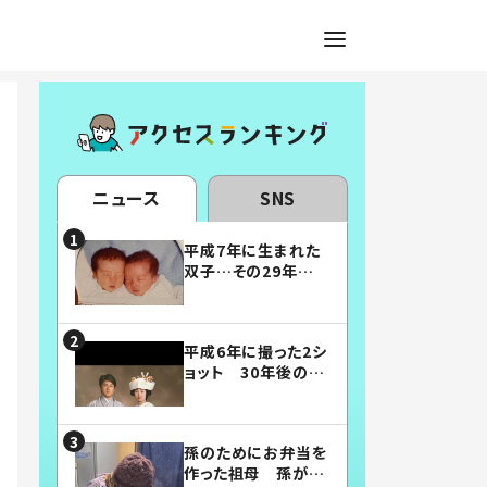
ニュース
SNS
平成7年に生まれた
双子…その29年後
の姿に「漫画みたい」
「素敵すぎる」
平成6年に撮った2シ
ョット 30年後の姿
に…「美男美女」「こ
んな夫婦になりた
い」
孫のためにお弁当を
作った祖母 孫が絶