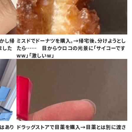
しかし帰
ミスドでドーナツを購入。→帰宅後、分けようとし
ました
たら…… 目からウロコの光景に「サイコーです
ww」「激しいw」
はあり
ドラッグストアで目薬を購入→目薬とは別に渡さ