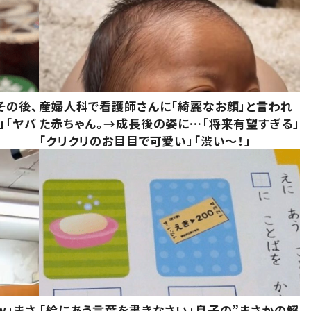
その後、
産婦人科で看護師さんに「綺麗なお顔」と言われ
」「ヤバ
た赤ちゃん。→成長後の姿に…「将来有望すぎる」
「クリクリのお目目で可愛い」「渋い～！」
w」まさ
「絵にあう言葉を書きなさい」息子の”まさかの解