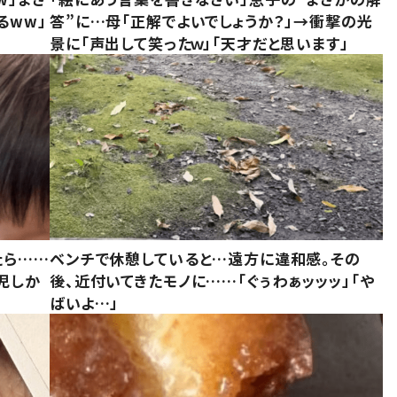
るww」
答”に…母「正解でよいでしょうか？」→衝撃の光
景に「声出して笑ったｗ」「天才だと思います」
たら……
ベンチで休憩していると…遠方に違和感。その
児しか
後、近付いてきたモノに……「ぐぅわぁッッッ」「や
ばいよ…」