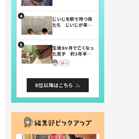
賛したお弁当に「美
味しそう」「お弁当す
ごい」
じいじを駅で待つ孫
たち じいじが来た
瞬間…！？「じいじイ
ケメン」「デレッデレ」
「嬉しくて可愛くてた
生後8ヶ月で亡くなっ
まらない」「幸せにな
た息子 約3年半
れる」
後、当時の妻の日記
に書いてあった本音
とは
6位以降はこちら