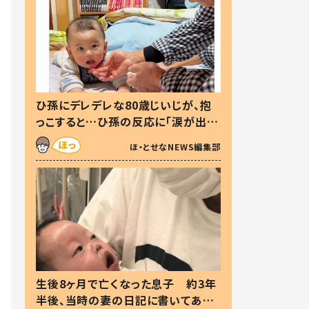
ひ孫にデレデレな80歳じいじが、抱
っこすると…ひ孫の反応に「涙が出ま
した」「可愛くて仕方ない」
ほ・とせなNEWS編集部
生後8ヶ月で亡くなった息子 約3年
半後、当時の妻の日記に書いてあっ