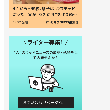
小1から不登校、息子は「ギフテッド」
だった 父が“ウチ給食”を作り続け
る理由とは #令和の親 #令和の子
SNSで話題
ほ・とせなNEWS編集部
ライター募集！
“人”のグッドニュースの取材・執筆をし
てみませんか？
お問い合わせページへ