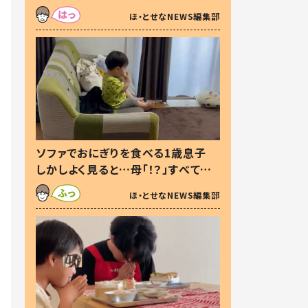
た本音とは
ほ・とせなNEWS編集部
ソファでおにぎりを食べる1歳息子
しかしよく見ると…母「！？」すべてを
察した母の投稿に「可愛いから許
ほ・とせなNEWS編集部
す！」「現行犯〜」