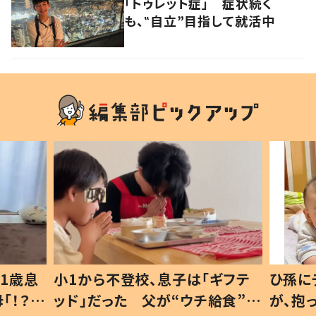
「トゥレット症」 症状続く
も、‟自立”目指して就活中
1歳息
小1から不登校、息子は「ギフテ
ひ孫に
「！？」
ッド」だった 父が“ウチ給食”を
が、抱