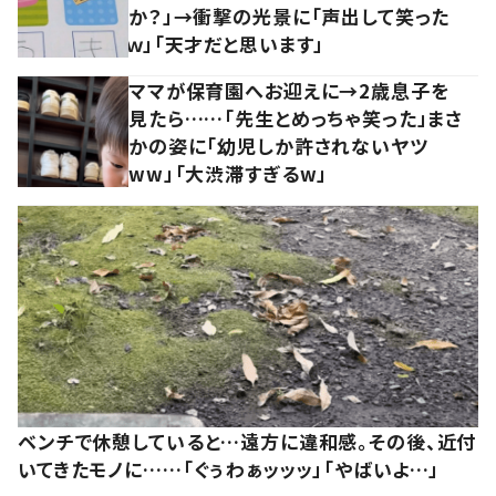
か？」→衝撃の光景に「声出して笑った
ｗ」「天才だと思います」
ママが保育園へお迎えに→2歳息子を
見たら……「先生とめっちゃ笑った」まさ
かの姿に「幼児しか許されないヤツ
ww」「大渋滞すぎるw」
ベンチで休憩していると…遠方に違和感。その後、近付
いてきたモノに……「ぐぅわぁッッッ」「やばいよ…」