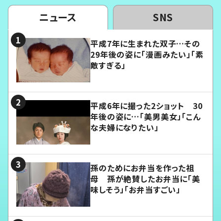
ニュース
SNS
平成7年に生まれた双子…その
29年後の姿に「漫画みたい」「素
敵すぎる」
平成6年に撮った2ショット 30
年後の姿に…「美男美女」「こん
な夫婦になりたい」
孫のためにお弁当を作った祖
母 孫が絶賛したお弁当に「美
味しそう」「お弁当すごい」