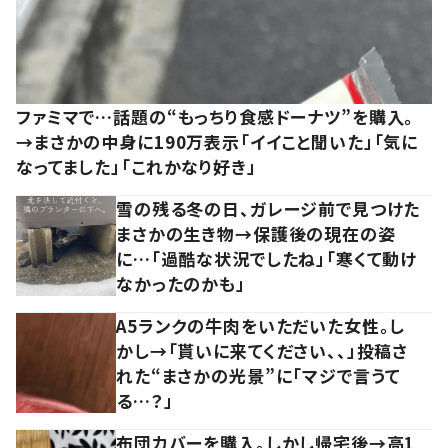
ファミマで…話題の“もっちり食感ドーナツ”を購入。
→まさかの中身に190万表示「イイこと聞いた」「気に
なってました」「これかなり好き」
雪の残る冬の日、ガレージ前で見つけた
まさかの生き物→保護後の現在の姿
に…「過酷な状況でしたね」「寒くて動け
なかったのかも」
A5ランクの牛肉をいただいた女性。し
かし→「貰いに来てください、、」投稿さ
れた“まさかの光景”に「マジで言うて
る…？」
布団カバーを購入。しかし帰宅後→高1