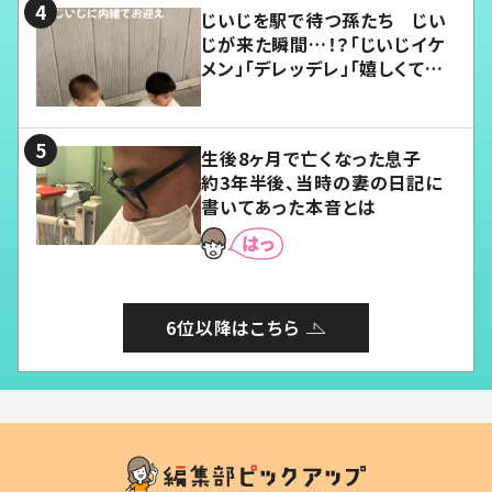
じいじを駅で待つ孫たち じい
じが来た瞬間…！？「じいじイケ
メン」「デレッデレ」「嬉しくて可
愛くてたまらない」「幸せになれ
る」
生後8ヶ月で亡くなった息子
約3年半後、当時の妻の日記に
書いてあった本音とは
6位以降はこちら