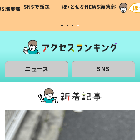
に「可愛
作り続ける理由とは #令和の親
「涙が
SNSで話題
ほ・とせなNEWS編集部
WS編集部
#令和の子
い」
ニュース
SNS