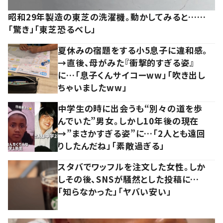
昭和29年製造の東芝の洗濯機。動かしてみると……
「驚き」「東芝恐るべし」
夏休みの宿題をする小5息子に違和感。
→直後、母がみた『衝撃的すぎる姿』
に…「息子くんサイコーww」「吹き出し
ちゃいましたww」
中学生の時に出会うも“別々の道を歩
んでいた”男女。しかし10年後の現在
→”まさかすぎる姿”に…「2人とも遠回
りしたんだね」「素敵過ぎる」
スタバでワッフルを注文した女性。しか
しその後、SNSが騒然とした投稿に…
「知らなかった」「ヤバい安い」