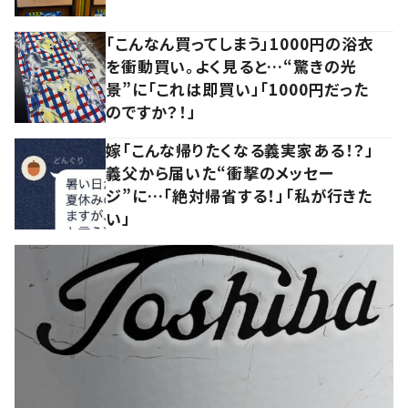
「こんなん買ってしまう」1000円の浴衣
を衝動買い。よく見ると…“驚きの光
景”に「これは即買い」「1000円だった
のですか？！」
嫁「こんな帰りたくなる義実家ある！？」
義父から届いた“衝撃のメッセー
ジ”に…「絶対帰省する！」「私が行きた
い」