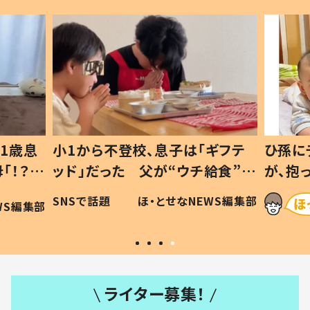
1歳息
小1から不登校、息子は「ギフテ
ひ孫に
「！？」
ッド」だった 父が“ウチ給食”を
が、抱
に「可愛
作り続ける理由とは #令和の親
「涙が
SNSで話題
ほ・とせなNEWS編集部
WS編集部
#令和の子
い」
ライター募集！