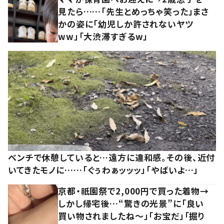
見たら……「先生とめっちゃ笑った」まさ
かの姿に「幼児しか許されないヤツ
ww」「大渋滞すぎるw」
ベンチで休憩していると…遠方に違和感。その後、近付
いてきたモノに……「ぐぅわぁッッッ」「やばいよ…」
京都・祇園祭で2,000円で買った着物→
しかし帰宅後…“驚きの光景”に「良い
買い物されましたね～」「お宝だ」「掘り