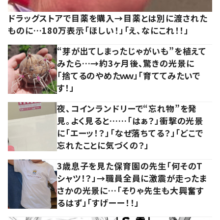
ドラッグストアで目薬を購入→目薬とは別に渡された
ものに…180万表示「ほしい！」「え、なにこれ！！」
“芽が出てしまったじゃがいも”を植えて
みたら…→約3ヶ月後、驚きの光景に
「捨てるのやめたｗｗ」「育ててみたいで
す！」
夜、コインランドリーで“忘れ物”を発
見。よく見ると……「はぁ？」衝撃の光景
に「エーッ！？」「なぜ落ちてる？」「どこで
忘れたことに気づくの？」
3歳息子を見た保育園の先生「何そのT
シャツ！？」→職員全員に激震が走ったま
さかの光景に…「そりゃ先生も大興奮す
るはず」「すげーー！！」