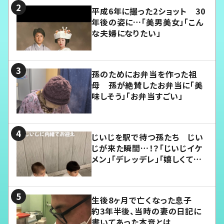
平成6年に撮った2ショット 30
年後の姿に…「美男美女」「こん
な夫婦になりたい」
孫のためにお弁当を作った祖
母 孫が絶賛したお弁当に「美
味しそう」「お弁当すごい」
じいじを駅で待つ孫たち じい
じが来た瞬間…！？「じいじイケ
メン」「デレッデレ」「嬉しくて可
愛くてたまらない」「幸せになれ
る」
生後8ヶ月で亡くなった息子
約3年半後、当時の妻の日記に
書いてあった本音とは