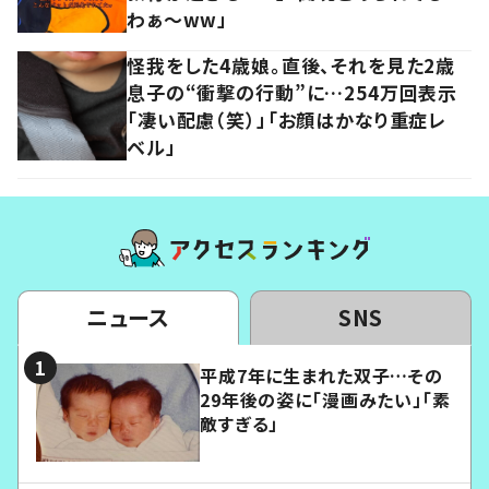
わぁ～ww」
怪我をした4歳娘。直後、それを見た2歳
息子の“衝撃の行動”に…254万回表示
「凄い配慮（笑）」「お顔はかなり重症レ
ベル」
ニュース
SNS
平成7年に生まれた双子…その
29年後の姿に「漫画みたい」「素
敵すぎる」