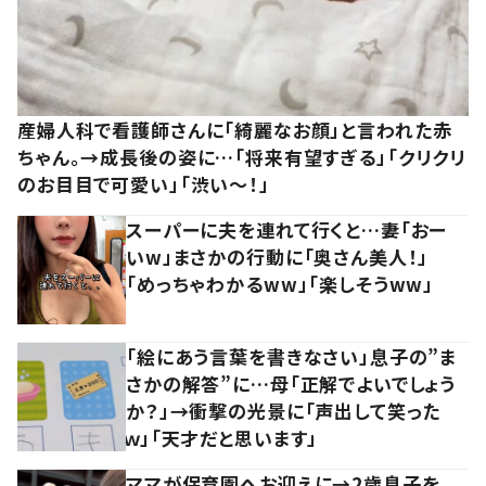
産婦人科で看護師さんに「綺麗なお顔」と言われた赤
ちゃん。→成長後の姿に…「将来有望すぎる」「クリクリ
のお目目で可愛い」「渋い～！」
スーパーに夫を連れて行くと…妻「おー
いw」まさかの行動に「奥さん美人！」
「めっちゃわかるww」「楽しそうww」
「絵にあう言葉を書きなさい」息子の”ま
さかの解答”に…母「正解でよいでしょう
か？」→衝撃の光景に「声出して笑った
ｗ」「天才だと思います」
ママが保育園へお迎えに→2歳息子を