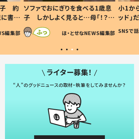
1歳息
小1から不登校、息子は「ギフテ
ひ孫に
「！？」
ッド」だった 父が“ウチ給食”を
が、抱
に「可愛
作り続ける理由とは #令和の親
「涙が
SNSで話題
ほ・とせなNEWS編集部
WS編集部
#令和の子
い」
ライター募集！
“人”のグッドニュースの取材・執筆をしてみませんか？