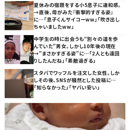
夏休みの宿題をする小5息子に違和感。
→直後、母がみた『衝撃的すぎる姿』
に…「息子くんサイコーww」「吹き出し
ちゃいましたww」
中学生の時に出会うも“別々の道を歩
んでいた”男女。しかし10年後の現在
→”まさかすぎる姿”に…「2人とも遠回
りしたんだね」「素敵過ぎる」
スタバでワッフルを注文した女性。しか
しその後、SNSが騒然とした投稿に…
「知らなかった」「ヤバい安い」