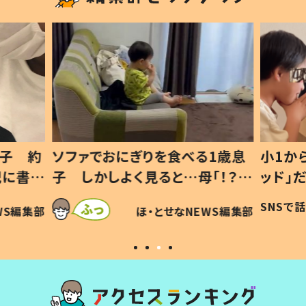
1歳息
小1から不登校、息子は「ギフテ
ひ孫に
「！？」
ッド」だった 父が“ウチ給食”を
が、抱
に「可愛
作り続ける理由とは #令和の親
「涙が
SNSで話題
ほ・とせなNEWS編集部
WS編集部
#令和の子
い」