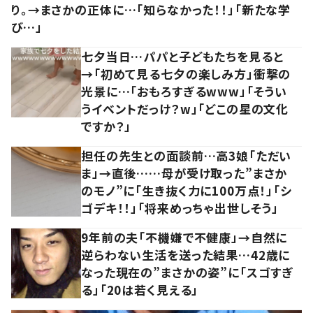
り。→まさかの正体に…「知らなかった！！」「新たな学
び…」
七夕当日…パパと子どもたちを見ると
→「初めて見る七夕の楽しみ方」衝撃の
光景に…「おもろすぎるwww」「そうい
うイベントだっけ？w」「どこの星の文化
ですか？」
担任の先生との面談前…高3娘「ただい
ま」→直後……母が受け取った”まさか
のモノ”に「生き抜く力に100万点！」「シ
ゴデキ！！」「将来めっちゃ出世しそう」
9年前の夫「不機嫌で不健康」→自然に
逆らわない生活を送った結果…42歳に
なった現在の”まさかの姿”に「スゴすぎ
る」「20は若く見える」