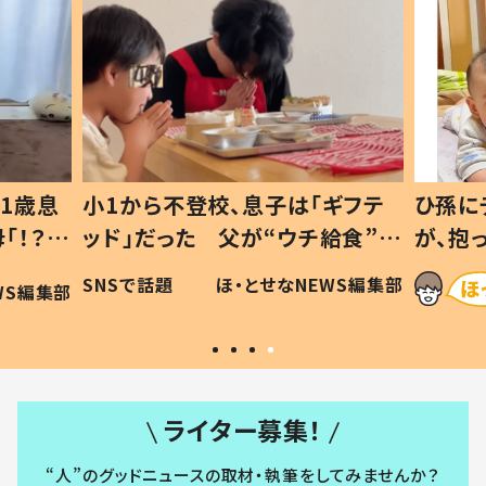
1歳息
小1から不登校、息子は「ギフテ
ひ孫に
「！？」
ッド」だった 父が“ウチ給食”を
が、抱
に「可愛
作り続ける理由とは #令和の親
「涙が
SNSで話題
ほ・とせなNEWS編集部
WS編集部
#令和の子
い」
ライター募集！
“人”のグッドニュースの取材・執筆をしてみませんか？