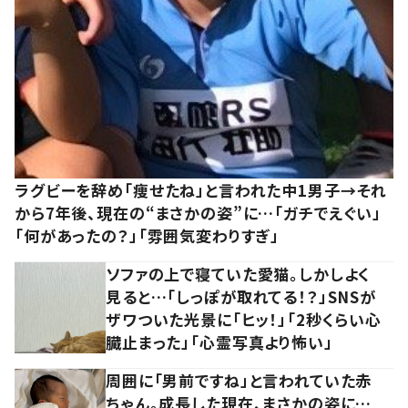
ラグビーを辞め「痩せたね」と言われた中1男子→それ
から7年後、現在の“まさかの姿”に…「ガチでえぐい」
「何があったの？」「雰囲気変わりすぎ」
ソファの上で寝ていた愛猫。しかしよく
見ると…「しっぽが取れてる！？」SNSが
ザワついた光景に「ヒッ！」「2秒くらい心
臓止まった」「心霊写真より怖い」
周囲に「男前ですね」と言われていた赤
ちゃん。成長した現在、まさかの姿に…