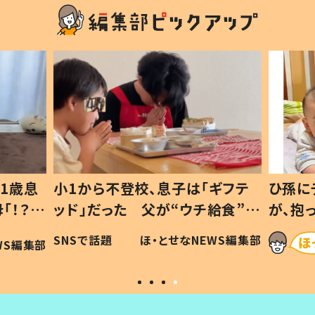
1歳息
小1から不登校、息子は「ギフテ
ひ孫に
「！？」
ッド」だった 父が“ウチ給食”を
が、抱
に「可愛
作り続ける理由とは #令和の親
「涙が
SNSで話題
ほ・とせなNEWS編集部
WS編集部
#令和の子
い」