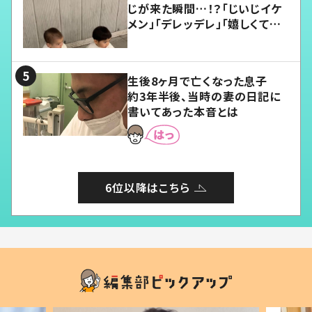
じが来た瞬間…！？「じいじイケ
メン」「デレッデレ」「嬉しくて可
愛くてたまらない」「幸せになれ
る」
生後8ヶ月で亡くなった息子
約3年半後、当時の妻の日記に
書いてあった本音とは
6位以降はこちら