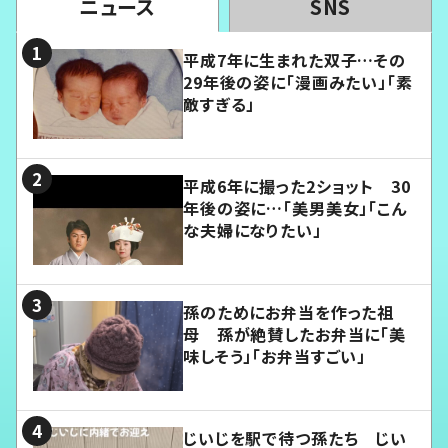
ニュース
SNS
平成7年に生まれた双子…その
29年後の姿に「漫画みたい」「素
敵すぎる」
平成6年に撮った2ショット 30
年後の姿に…「美男美女」「こん
な夫婦になりたい」
孫のためにお弁当を作った祖
母 孫が絶賛したお弁当に「美
味しそう」「お弁当すごい」
じいじを駅で待つ孫たち じい