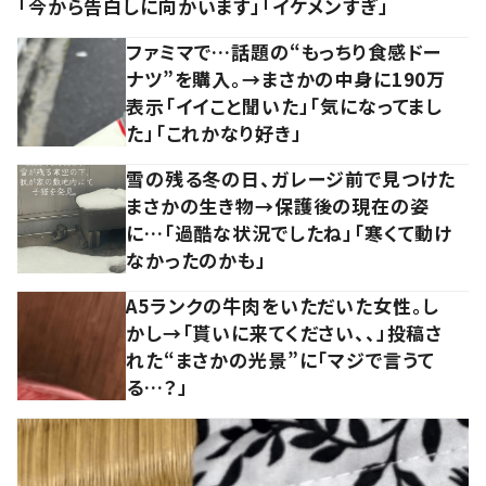
「今から告白しに向かいます」「イケメンすぎ」
ファミマで…話題の“もっちり食感ドー
ナツ”を購入。→まさかの中身に190万
表示「イイこと聞いた」「気になってまし
た」「これかなり好き」
雪の残る冬の日、ガレージ前で見つけた
まさかの生き物→保護後の現在の姿
に…「過酷な状況でしたね」「寒くて動け
なかったのかも」
A5ランクの牛肉をいただいた女性。し
かし→「貰いに来てください、、」投稿さ
れた“まさかの光景”に「マジで言うて
る…？」