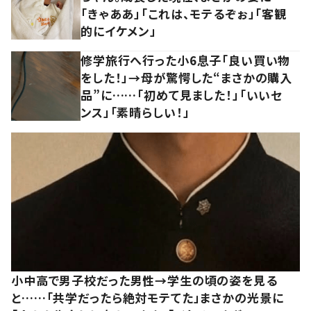
「きゃああ」「これは、モテるぞぉ」「客観
的にイケメン」
修学旅行へ行った小6息子「良い買い物
をした！」→母が驚愕した“まさかの購入
品”に……「初めて見ました！」「いいセ
ンス」「素晴らしい！」
小中高で男子校だった男性→学生の頃の姿を見る
と……「共学だったら絶対モテてた」まさかの光景に