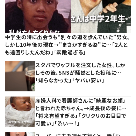
中学生の時に出会うも“別々の道を歩んでいた”男女。
しかし10年後の現在→”まさかすぎる姿”に…「2人と
も遠回りしたんだね」「素敵過ぎる」
スタバでワッフルを注文した女性。しか
しその後、SNSが騒然とした投稿に…
「知らなかった」「ヤバい安い」
産婦人科で看護師さんに「綺麗なお顔」
と言われた赤ちゃん。→成長後の姿に…
「将来有望すぎる」「クリクリのお目目で
可愛い」「渋い～！」
スーパーに夫を連れて行くと…妻「おー