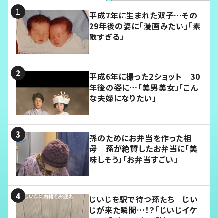
平成7年に生まれた双子…その
29年後の姿に「漫画みたい」「素
敵すぎる」
平成6年に撮った2ショット 30
年後の姿に…「美男美女」「こん
な夫婦になりたい」
孫のためにお弁当を作った祖
母 孫が絶賛したお弁当に「美
味しそう」「お弁当すごい」
じいじを駅で待つ孫たち じい
じが来た瞬間…！？「じいじイケ