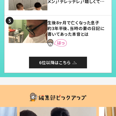
メン」「デレッデレ」「嬉しくて可
愛くてたまらない」「幸せになれ
る」
生後8ヶ月で亡くなった息子
約3年半後、当時の妻の日記に
書いてあった本音とは
6位以降はこちら