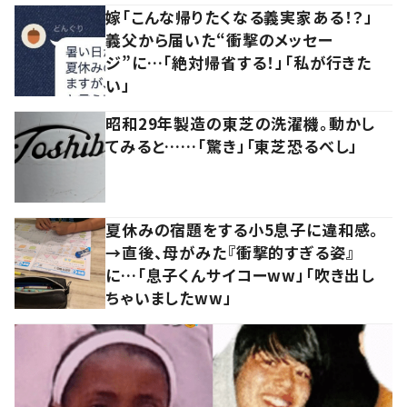
嫁「こんな帰りたくなる義実家ある！？」
義父から届いた“衝撃のメッセー
ジ”に…「絶対帰省する！」「私が行きた
い」
昭和29年製造の東芝の洗濯機。動かし
てみると……「驚き」「東芝恐るべし」
夏休みの宿題をする小5息子に違和感。
→直後、母がみた『衝撃的すぎる姿』
に…「息子くんサイコーww」「吹き出し
ちゃいましたww」