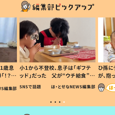
登校、息子は「ギフテ
ひ孫にデレデレな80歳じ
た 父が“ウチ給食”を
が、抱っこすると…ひ孫の
理由とは #令和の親
「涙が出ました」「可愛くて
ほ・とせなNEWS編集部
ほ・とせなNEW
い」