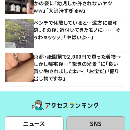
かの姿に「幼児しか許されないヤツ
ww」「大渋滞すぎるw」
ベンチで休憩していると…遠方に違和
感。その後、近付いてきたモノに……「ぐ
ぅわぁッッッ」「やばいよ…」
京都・祇園祭で2,000円で買った着物→
しかし帰宅後…“驚きの光景”に「良い
買い物されましたね～」「お宝だ」「掘り
出し物ですね」
ニュース
SNS