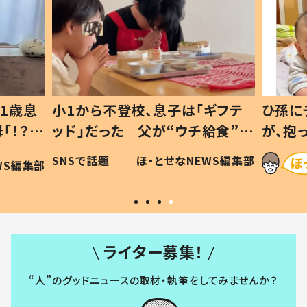
小1から不登校、息子は「ギフテ
ひ孫にデレデレ
ッド」だった 父が“ウチ給食”を
が、抱っこす
作り続ける理由とは #令和の親
「涙が出ました
SNSで話題
ほ・とせなNEWS編集部
#令和の子
い」
ライター募集！
“人”のグッドニュースの取材・執筆をしてみませんか？