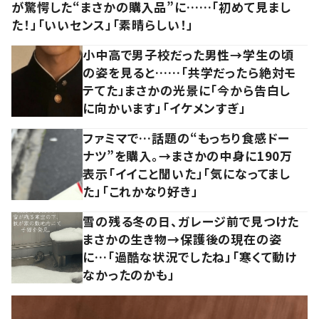
が驚愕した“まさかの購入品”に……「初めて見まし
た！」「いいセンス」「素晴らしい！」
小中高で男子校だった男性→学生の頃
の姿を見ると……「共学だったら絶対モ
テてた」まさかの光景に「今から告白し
に向かいます」「イケメンすぎ」
ファミマで…話題の“もっちり食感ドー
ナツ”を購入。→まさかの中身に190万
表示「イイこと聞いた」「気になってまし
た」「これかなり好き」
雪の残る冬の日、ガレージ前で見つけた
まさかの生き物→保護後の現在の姿
に…「過酷な状況でしたね」「寒くて動け
なかったのかも」