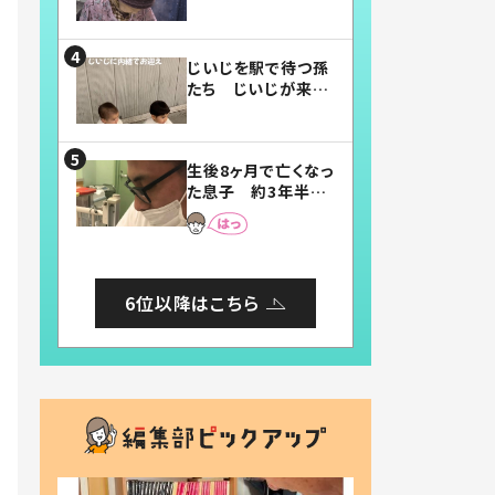
賛したお弁当に「美
味しそう」「お弁当す
ごい」
じいじを駅で待つ孫
たち じいじが来た
瞬間…！？「じいじイ
ケメン」「デレッデレ」
「嬉しくて可愛くてた
生後8ヶ月で亡くなっ
まらない」「幸せにな
た息子 約3年半
れる」
後、当時の妻の日記
に書いてあった本音
とは
6位以降はこちら