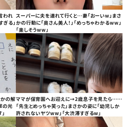
言われ
スーパーに夫を連れて行くと…妻「おーいw」まさ
すぎる」
かの行動に「奥さん美人！」「めっちゃわかるww」
「楽しそうww」
さかの解
ママが保育園へお迎えに→2歳息子を見たら……
撃の光
「先生とめっちゃ笑った」まさかの姿に「幼児しか
す」
許されないヤツww」「大渋滞すぎるw」