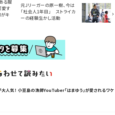
ある服
元Jリーガーの原一樹、今は
可愛す
「社会人1年目」 ストライカ
胸がキ
ーの経験生かし活動
人気！ 小豆島の漁師YouTuber「はまゆう」が愛されるワケ