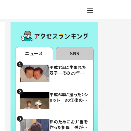
ニュース
SNS
平成7年に生まれた
双子…その29年後
の姿に「漫画みたい」
「素敵すぎる」
平成6年に撮った2シ
ョット 30年後の姿
に…「美男美女」「こ
んな夫婦になりた
い」
孫のためにお弁当を
作った祖母 孫が絶