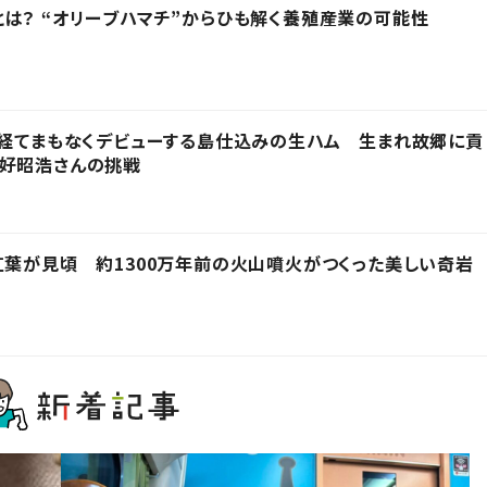
は？ “オリーブハマチ”からひも解く養殖産業の可能性
を経てまもなくデビューする島仕込みの生ハム 生まれ故郷に貢
三好昭浩さんの挑戦
紅葉が見頃 約1300万年前の火山噴火がつくった美しい奇岩