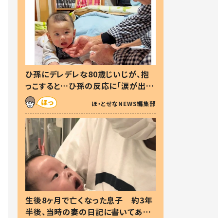
ひ孫にデレデレな80歳じいじが、抱
っこすると…ひ孫の反応に「涙が出ま
した」「可愛くて仕方ない」
ほ・とせなNEWS編集部
生後8ヶ月で亡くなった息子 約3年
半後、当時の妻の日記に書いてあっ