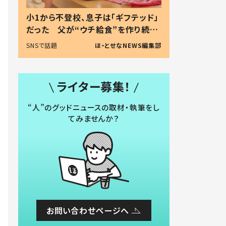
小1から不登校、息子は「ギフテッド」
だった 父が“ウチ給食”を作り続け
る理由とは #令和の親 #令和の子
SNSで話題
ほ・とせなNEWS編集部
ライター募集！
“人”のグッドニュースの取材・執筆をし
てみませんか？
お問い合わせページへ