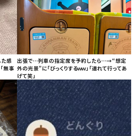
した感
出張で…列車の指定席を予約したら…→“想定
に「無事
外の光景”に「びっくりするｗｗ」「連れて行ってあ
げて笑」