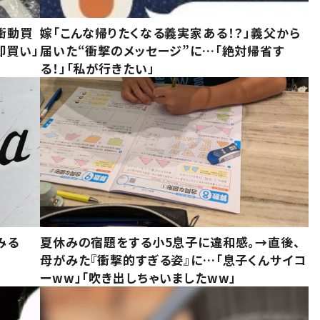
衝動買
嫁「こんな帰りたくなる義実家ある！？」義父から
即買い」
届いた“衝撃のメッセージ”に…「絶対帰省す
る！」「私が行きたい」
みる
夏休みの宿題をする小5息子に違和感。→直後、
母がみた『衝撃的すぎる姿』に…「息子くんサイコ
ーww」「吹き出しちゃいましたww」