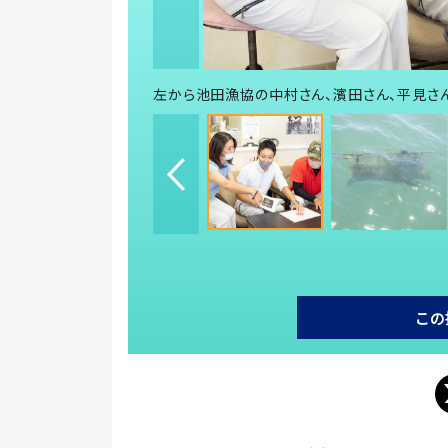
左から池田漁協の中村さん、濱田さん、平見さ
この