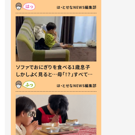
た本音とは
ほ・とせなNEWS編集部
ソファでおにぎりを食べる1歳息子
しかしよく見ると…母「！？」すべてを
察した母の投稿に「可愛いから許
ほ・とせなNEWS編集部
す！」「現行犯〜」