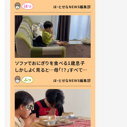
た本音とは
ほ・とせなNEWS編集部
ソファでおにぎりを食べる1歳息子
しかしよく見ると…母「！？」すべてを
察した母の投稿に「可愛いから許
ほ・とせなNEWS編集部
す！」「現行犯〜」