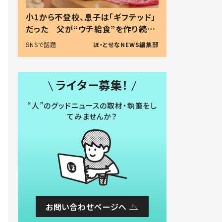
小1から不登校、息子は「ギフテッド」
だった 父が“ウチ給食”を作り続け
る理由とは #令和の親 #令和の子
SNSで話題
ほ・とせなNEWS編集部
ライター募集！
“人”のグッドニュースの取材・執筆をし
てみませんか？
お問い合わせページへ