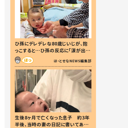
ひ孫にデレデレな80歳じいじが、抱
っこすると…ひ孫の反応に「涙が出ま
した」「可愛くて仕方ない」
ほ・とせなNEWS編集部
生後8ヶ月で亡くなった息子 約3年
半後、当時の妻の日記に書いてあっ