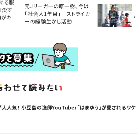
ある服
元Jリーガーの原一樹、今は
可愛す
「社会人1年目」 ストライカ
胸がキ
ーの経験生かし活動
人気！ 小豆島の漁師YouTuber「はまゆう」が愛されるワケ