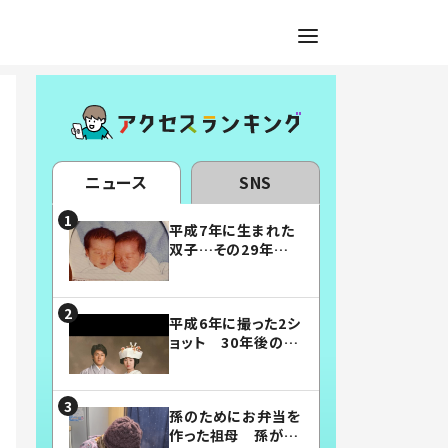
ニュース
SNS
平成7年に生まれた
双子…その29年後
の姿に「漫画みたい」
「素敵すぎる」
平成6年に撮った2シ
ョット 30年後の姿
に…「美男美女」「こ
んな夫婦になりた
い」
孫のためにお弁当を
作った祖母 孫が絶