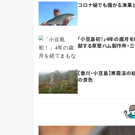
コロナ禍でも儲かる漁業と
「小豆島初！」4年の歳月
献する草壁ハム製作所・
【香川・小豆島】寒霞渓の
の景色