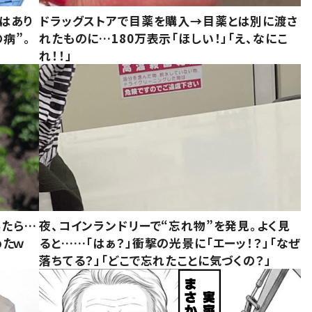
はあり
ドラッグストアで目薬を購入→目薬とは別に渡さ
病”。
れたものに…180万表示「ほしい！」「え、なにこ
れ！！」
みたら…
夜、コインランドリーで“忘れ物”を発見。よく見
めたｗ
ると……「はぁ？」衝撃の光景に「エーッ！？」「なぜ
落ちてる？」「どこで忘れたことに気づくの？」