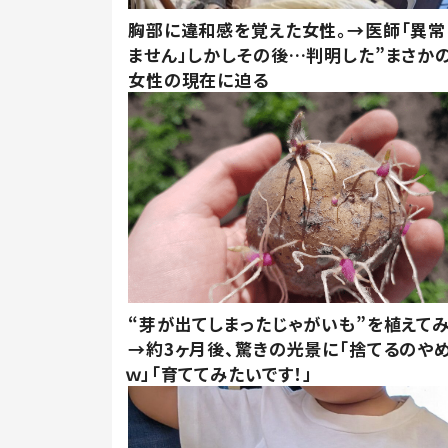
胸部に違和感を覚えた女性。→医師「異常
ません」しかしその後…判明した”まさかの
女性の現在に迫る
“芽が出てしまったじゃがいも”を植えて
→約3ヶ月後、驚きの光景に「捨てるのや
ｗ」「育ててみたいです！」