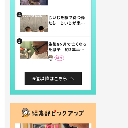
賛したお弁当に「美
味しそう」「お弁当す
ごい」
じいじを駅で待つ孫
たち じいじが来た
瞬間…！？「じいじイ
ケメン」「デレッデレ」
「嬉しくて可愛くてた
生後8ヶ月で亡くなっ
まらない」「幸せにな
た息子 約3年半
れる」
後、当時の妻の日記
に書いてあった本音
とは
6位以降はこちら