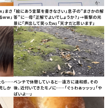
w」まさ
「絵にあう言葉を書きなさい」息子の”まさかの解
るww」
答”に…母「正解でよいでしょうか？」→衝撃の光
景に「声出して笑ったｗ」「天才だと思います」
たら……
ベンチで休憩していると…遠方に違和感。その
児しか
後、近付いてきたモノに……「ぐぅわぁッッッ」「や
ばいよ…」