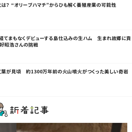
は？ “オリーブハマチ”からひも解く養殖産業の可能性
を経てまもなくデビューする島仕込みの生ハム 生まれ故郷に貢
三好昭浩さんの挑戦
紅葉が見頃 約1300万年前の火山噴火がつくった美しい奇岩