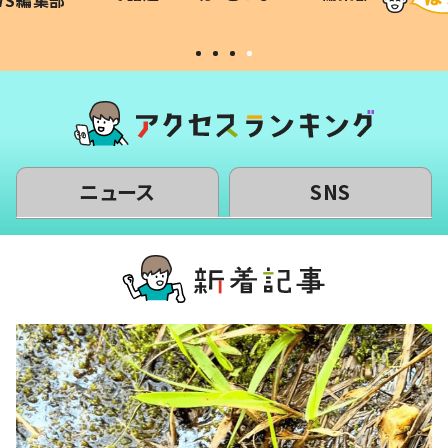
WS編集部
#令和の子
い」
ニュース
SNS