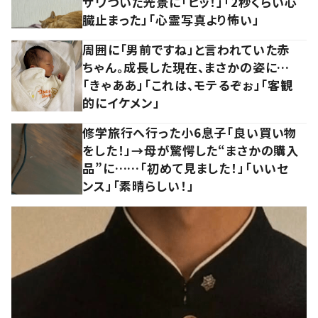
ザワついた光景に「ヒッ！」「2秒くらい心
臓止まった」「心霊写真より怖い」
周囲に「男前ですね」と言われていた赤
ちゃん。成長した現在、まさかの姿に…
「きゃああ」「これは、モテるぞぉ」「客観
的にイケメン」
修学旅行へ行った小6息子「良い買い物
をした！」→母が驚愕した“まさかの購入
品”に……「初めて見ました！」「いいセ
ンス」「素晴らしい！」