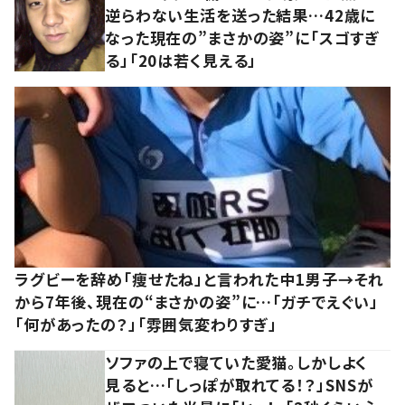
逆らわない生活を送った結果…42歳に
なった現在の”まさかの姿”に「スゴすぎ
る」「20は若く見える」
ラグビーを辞め「痩せたね」と言われた中1男子→それ
から7年後、現在の“まさかの姿”に…「ガチでえぐい」
「何があったの？」「雰囲気変わりすぎ」
ソファの上で寝ていた愛猫。しかしよく
見ると…「しっぽが取れてる！？」SNSが