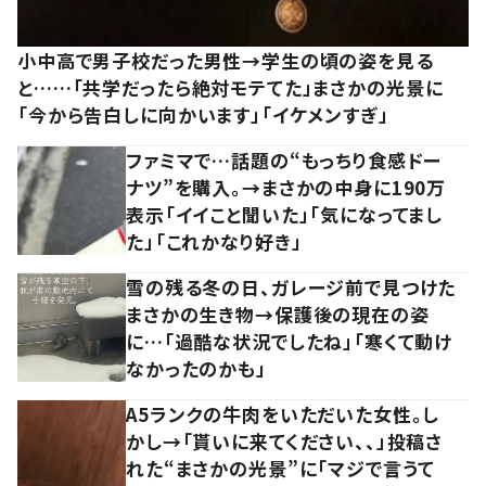
小中高で男子校だった男性→学生の頃の姿を見る
と……「共学だったら絶対モテてた」まさかの光景に
「今から告白しに向かいます」「イケメンすぎ」
ファミマで…話題の“もっちり食感ドー
ナツ”を購入。→まさかの中身に190万
表示「イイこと聞いた」「気になってまし
た」「これかなり好き」
雪の残る冬の日、ガレージ前で見つけた
まさかの生き物→保護後の現在の姿
に…「過酷な状況でしたね」「寒くて動け
なかったのかも」
A5ランクの牛肉をいただいた女性。し
かし→「貰いに来てください、、」投稿さ
れた“まさかの光景”に「マジで言うて