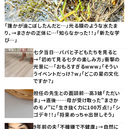
「誰かが油こぼしたんだと…」光る膜のような水たま
り。→まさかの正体に…「知らなかった！！」「新たな学
び…」
七夕当日…パパと子どもたちを見ると
→「初めて見る七夕の楽しみ方」衝撃の
光景に…「おもろすぎるwww」「そうい
うイベントだっけ？w」「どこの星の文化
ですか？」
担任の先生との面談前…高3娘「ただい
ま」→直後……母が受け取った”まさか
のモノ”に「生き抜く力に100万点！」「シ
ゴデキ！！」「将来めっちゃ出世しそう」
9年前の夫「不機嫌で不健康」→自然に