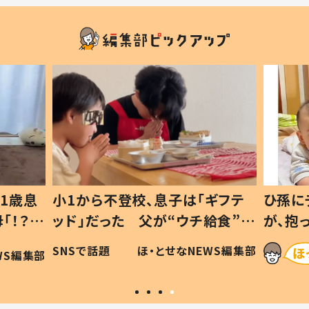
1歳息
小1から不登校、息子は「ギフテ
ひ孫に
「！？」
ッド」だった 父が“ウチ給食”を
が、抱
に「可愛
作り続ける理由とは #令和の親
「涙が
SNSで話題
ほ・とせなNEWS編集部
WS編集部
#令和の子
い」