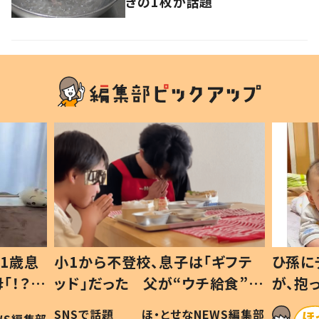
きの1枚が話題
1歳息
小1から不登校、息子は「ギフテ
ひ孫に
「！？」
ッド」だった 父が“ウチ給食”を
が、抱
に「可愛
作り続ける理由とは #令和の親
「涙が
SNSで話題
ほ・とせなNEWS編集部