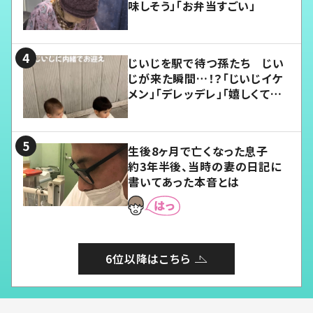
味しそう」「お弁当すごい」
じいじを駅で待つ孫たち じい
じが来た瞬間…！？「じいじイケ
メン」「デレッデレ」「嬉しくて可
愛くてたまらない」「幸せになれ
る」
生後8ヶ月で亡くなった息子
約3年半後、当時の妻の日記に
書いてあった本音とは
6位以降はこちら