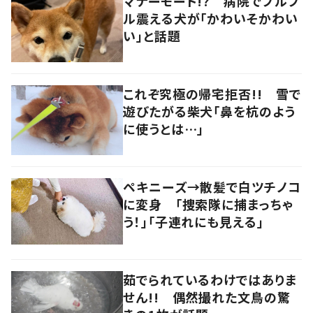
マナーモード!? 病院でブルブ
ル震える犬が「かわいそかわい
い」と話題
これぞ究極の帰宅拒否!! 雪で
遊びたがる柴犬「鼻を杭のよう
に使うとは…」
ペキニーズ→散髪で白ツチノコ
に変身 「捜索隊に捕まっちゃ
う！」「子連れにも見える」
茹でられているわけではありま
せん!! 偶然撮れた文鳥の驚