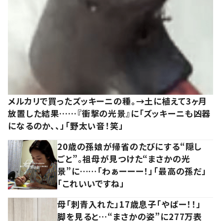
メルカリで買ったズッキーニの種。→土に植えて3ヶ月
放置した結果……『衝撃の光景』に「ズッキーニも凶器
になるのか、、」「野太い音！笑」
20歳の孫娘が帰省のたびにする“隠し
ごと”。祖母が見つけた“まさかの光
景”に……「わぁーーー！」「最高の孫だ」
「これいいですね」
母「刺青入れた」17歳息子「やばー！！」
脚を見ると…“まさかの姿”に277万表