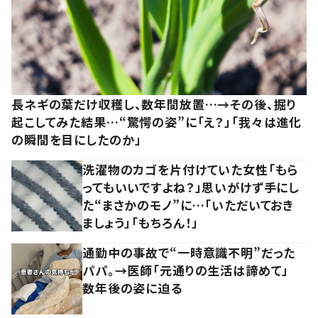
長ネギの葉だけ収穫し、数年間放置…→その後、掘り
起こしてみた結果…“驚愕の姿”に「え？」「我々は進化
の瞬間を目にしたのか」
洗濯物のカゴを片付けていた女性「もら
ってもいいですよね？」思いがけず手にし
た“まさかのモノ”に…「いただいておき
ましょう」「もちろん！」
通勤中の事故で“一時意識不明”だった
パパ。→医師「元通りの生活は諦めて」
数年後の姿に迫る