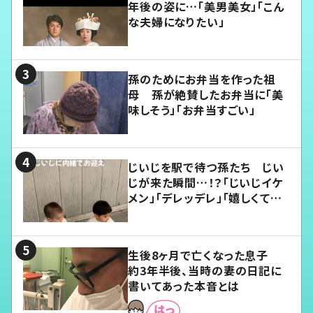
年後の姿に…「美男美女」「こん
な夫婦になりたい」
孫のためにお弁当を作った祖
母 孫が絶賛したお弁当に「美
味しそう」「お弁当すごい」
じいじを駅で待つ孫たち じい
じが来た瞬間…！？「じいじイケ
メン」「デレッデレ」「嬉しくて可
愛くてたまらない」「幸せになれ
る」
生後8ヶ月で亡くなった息子
約3年半後、当時の妻の日記に
書いてあった本音とは