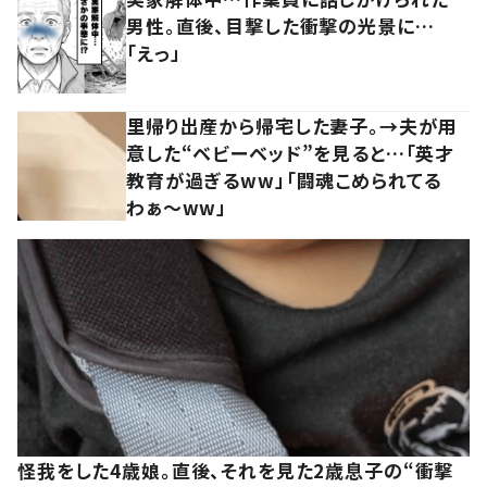
男性。直後、目撃した衝撃の光景に…
「えっ」
里帰り出産から帰宅した妻子。→夫が用
意した“ベビーベッド”を見ると…「英才
教育が過ぎるww」「闘魂こめられてる
わぁ～ww」
怪我をした4歳娘。直後、それを見た2歳息子の“衝撃