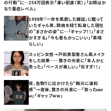
の行動”に…254万回表示「凄い配慮（笑）」「お顔はか
なり重症レベル」
1998年『一世を風靡した雑誌』に載って
いたギャル男。闘病を経て転身した現在
の”まさかの姿”に…「ギャップ！！」「まさ
かすぎる」「今も昔もかっこいい」「素晴
らしい」
スッピン女性→戸田恵梨香さん風メイク
をした結果……驚きの光景に「本人かと
思った」「ベースが美しい」「似すぎ！！」
夜、虫取りに出かけたら“胸元に違和
感”→直後、驚きの光景に…「笑ったｗｗ
ｗ」「ギャップww」