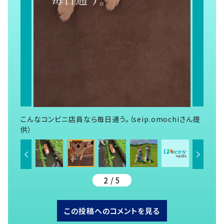
こんなコンビニ店員なら毎日通う。（seip.omochiさん提
供）
2 / 5
この投稿へのコメントを見る