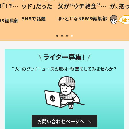
「！？」
ッド」だった 父が“ウチ給食”を
が、抱
に「可愛
作り続ける理由とは #令和の親
「涙が
SNSで話題
ほ・とせなNEWS編集部
WS編集部
#令和の子
い」
ライター募集！
“人”のグッドニュースの取材・執筆をしてみませんか？
お問い合わせページへ