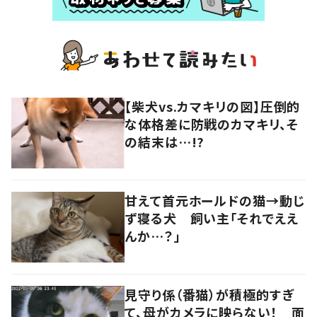
【柴犬vs.カマキリの図】圧倒的
な体格差に防戦のカマキリ、そ
の結末は…!?
甘えて首元ホールドの猫→動じ
ず寝る犬 飼い主「それでええ
んか…？」
見守り係（番猫）が積極的すぎ
て、母がカメラに映らない！ 面