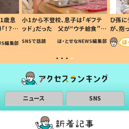
1歳息
小1から不登校、息子は「ギフテ
ひ孫に
「！？」
ッド」だった 父が“ウチ給食”を
が、抱
に「可愛
作り続ける理由とは #令和の親
「涙が
SNSで話題
ほ・とせなNEWS編集部
WS編集部
#令和の子
い」
ニュース
SNS