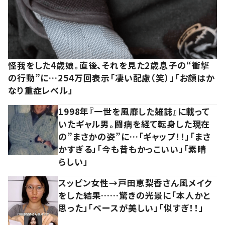
怪我をした4歳娘。直後、それを見た2歳息子の“衝撃
の行動”に…254万回表示「凄い配慮（笑）」「お顔はか
なり重症レベル」
1998年『一世を風靡した雑誌』に載って
いたギャル男。闘病を経て転身した現在
の”まさかの姿”に…「ギャップ！！」「まさ
かすぎる」「今も昔もかっこいい」「素晴
らしい」
スッピン女性→戸田恵梨香さん風メイク
をした結果……驚きの光景に「本人かと
思った」「ベースが美しい」「似すぎ！！」