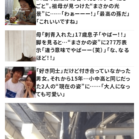
ごと”。祖母が見つけた“まさかの光
景”に……「わぁーーー！」「最高の孫だ」
「これいいですね」
母「刺青入れた」17歳息子「やばー！！」
脚を見ると…“まさかの姿”に277万表
示「違う意味でやばーー（笑）」「な、なる
ほど！！」
「好き同士」だけど付き合っていなかった
男女。それから15年…小中高と同じだっ
た2人の“現在の姿”に……「大人になっ
ても可愛い」