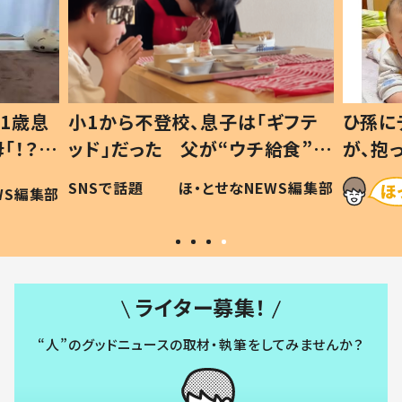
1歳息
小1から不登校、息子は「ギフテ
ひ孫に
「！？」
ッド」だった 父が“ウチ給食”を
が、抱
に「可愛
作り続ける理由とは #令和の親
「涙が
SNSで話題
ほ・とせなNEWS編集部
WS編集部
#令和の子
い」
ライター募集！
“人”のグッドニュースの取材・執筆をしてみませんか？