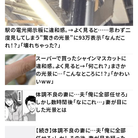
駅の電光掲示板に違和感。→よく見ると……思わず二
度見してしまう”驚きの光景”に93万表示「なんだこ
れ！？」「壊れちゃった？」
スーパーで買ったシャインマスカットに
違和感。よく見ると→「何これ？」まさか
の光景に…「こんなところに！？」「かわい
いww」
体調不良の妻に…夫「俺に全部任せろ」
しかし数時間後「なにこれ…」妻が目に
した光景とは
【続き】体調不良の妻に…夫「俺に全部
任せろ」しかしその後、妻が目を疑った