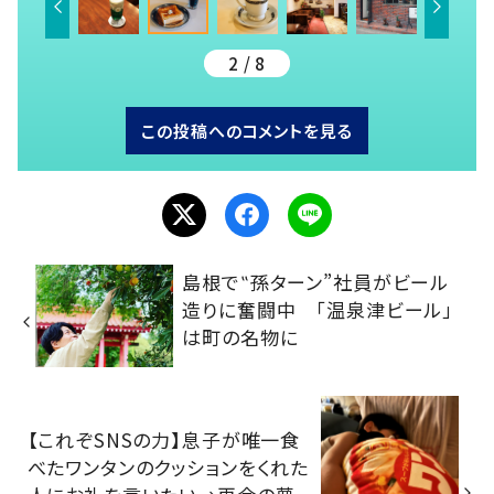
2 / 8
この投稿へのコメントを見る
島根で‟孫ターン”社員がビール
造りに奮闘中 「温泉津ビール」
は町の名物に
【これぞSNSの力】息子が唯一食
べたワンタンのクッションをくれた