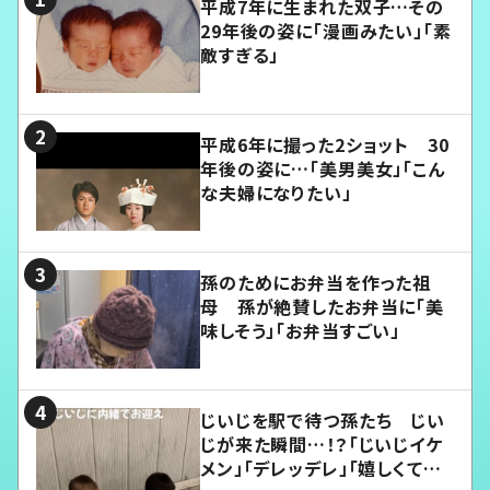
平成7年に生まれた双子…その
29年後の姿に「漫画みたい」「素
敵すぎる」
平成6年に撮った2ショット 30
年後の姿に…「美男美女」「こん
な夫婦になりたい」
孫のためにお弁当を作った祖
母 孫が絶賛したお弁当に「美
味しそう」「お弁当すごい」
じいじを駅で待つ孫たち じい
じが来た瞬間…！？「じいじイケ
メン」「デレッデレ」「嬉しくて可