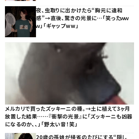
夜、虫取りに出かけたら“胸元に違和
感”→直後、驚きの光景に…「笑ったｗｗ
ｗ」「ギャップww」
メルカリで買ったズッキーニの種。→土に植えて3ヶ月
放置した結果……『衝撃の光景』に「ズッキーニも凶器
になるのか、、」「野太い音！笑」
20歳の孫娘が帰省のたびにする“隠し