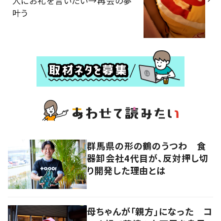
人にお礼を言いたい→再会の夢
叶う
群馬県の形の鶴のうつわ 食
器卸会社4代目が、反対押し切
り開発した理由とは
母ちゃんが「親方」になった コ