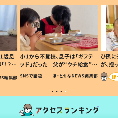
1歳息
小1から不登校、息子は「ギフテ
ひ孫に
「！？」
ッド」だった 父が“ウチ給食”を
が、抱
に「可愛
作り続ける理由とは #令和の親
「涙が
SNSで話題
ほ・とせなNEWS編集部
WS編集部
#令和の子
い」