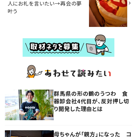
人にお礼を言いたい→再会の夢
叶う
群馬県の形の鶴のうつわ 食
器卸会社4代目が、反対押し切
り開発した理由とは
母ちゃんが「親方」になった コ