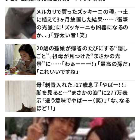
メルカリで買ったズッキーニの種。→土
に植えて3ヶ月放置した結果……『衝撃
の光景』に「ズッキーニも凶器になるの
か、、」「野太い音！笑」
20歳の孫娘が帰省のたびにする“隠し
ごと”。祖母が見つけた“まさかの光
景”に……「わぁーーー！」「最高の孫だ」
「これいいですね」
母「刺青入れた」17歳息子「やばー！！」
脚を見ると…“まさかの姿”に277万表
示「違う意味でやばーー（笑）」「な、なる
ほど！！」