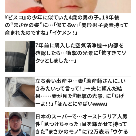
『ビスコ』の少年に似ていた4歳の男の子。19年後
の“まさかの姿”に…「似てるｗ」「美形男子要素持って
産まれたのですね」「イケメン！」
7年前に購入した空気清浄機→内部を
確認したら…衝撃の光景に「怖すぎてゾ
クッとしました…」
立ち会い出産中…妻「助産師さんに、い
きみたいって言って！」→夫に頼んだ結
果……妻が見た『衝撃の光景』に「ちげ
ーよ！！」「ほんとにやばいｗｗｗ」
日本のスーパーで…オーストラリア人男
性「見つけちゃった」目を輝かせて持って
きた”まさかのモノ”に72万表示「ウケる