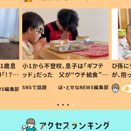
1歳息
小1から不登校、息子は「ギフテ
ひ孫に
「！？」
ッド」だった 父が“ウチ給食”を
が、抱
に「可愛
作り続ける理由とは #令和の親
「涙が
SNSで話題
ほ・とせなNEWS編集部
WS編集部
#令和の子
い」