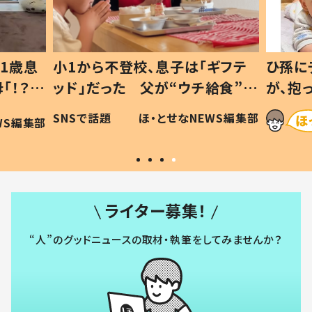
1歳息
小1から不登校、息子は「ギフテ
ひ孫に
「！？」
ッド」だった 父が“ウチ給食”を
が、抱
に「可愛
作り続ける理由とは #令和の親
「涙が
SNSで話題
ほ・とせなNEWS編集部
WS編集部
#令和の子
い」
ライター募集！
“人”のグッドニュースの取材・執筆をしてみませんか？