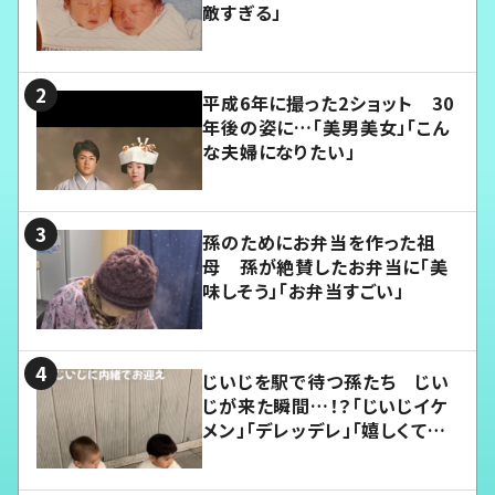
敵すぎる」
平成6年に撮った2ショット 30
年後の姿に…「美男美女」「こん
な夫婦になりたい」
孫のためにお弁当を作った祖
母 孫が絶賛したお弁当に「美
味しそう」「お弁当すごい」
じいじを駅で待つ孫たち じい
じが来た瞬間…！？「じいじイケ
メン」「デレッデレ」「嬉しくて可
愛くてたまらない」「幸せになれ
る」