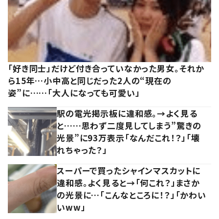
「好き同士」だけど付き合っていなかった男女。それか
ら15年…小中高と同じだった2人の“現在の
姿”に……「大人になっても可愛い」
駅の電光掲示板に違和感。→よく見る
と……思わず二度見してしまう”驚きの
光景”に93万表示「なんだこれ！？」「壊
れちゃった？」
スーパーで買ったシャインマスカットに
違和感。よく見ると→「何これ？」まさか
の光景に…「こんなところに！？」「かわい
いww」