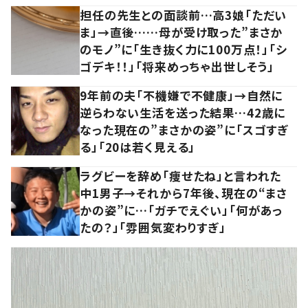
担任の先生との面談前…高3娘「ただい
ま」→直後……母が受け取った”まさか
のモノ”に「生き抜く力に100万点！」「シ
ゴデキ！！」「将来めっちゃ出世しそう」
9年前の夫「不機嫌で不健康」→自然に
逆らわない生活を送った結果…42歳に
なった現在の”まさかの姿”に「スゴすぎ
る」「20は若く見える」
ラグビーを辞め「痩せたね」と言われた
中1男子→それから7年後、現在の“まさ
かの姿”に…「ガチでえぐい」「何があっ
たの？」「雰囲気変わりすぎ」