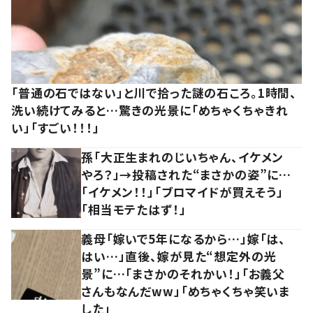
「普通の石ではない」と川で拾った謎の石ころ。1時間、
洗い続けてみると…驚きの光景に「めちゃくちゃきれ
い」「すごい！！！」
孫「大正生まれのじいちゃん、イケメン
やろ？」→投稿された“まさかの姿”に…
「イケメン！！」「ブロマイドが買えそう」
「相当モテたはず！」
義母「嫁いで5年になるから…」嫁「は、
はい…」直後、嫁が見た“想定外の光
景”に…「まさかのそれかい！」「お義父
さんもなんだww」「めちゃくちゃ笑いま
した」