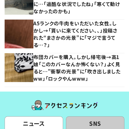
に…「過酷な状況でしたね」「寒くて動け
なかったのかも」
A5ランクの牛肉をいただいた女性。し
かし→「貰いに来てください、、」投稿さ
れた“まさかの光景”に「マジで言うて
る…？」
布団カバーを購入。しかし帰宅後→高1
娘「このカバーなんか怖くない？」よく見
ると…”衝撃の光景”に「吹き出しました
ww」「ロックやんwww」
ニュース
SNS