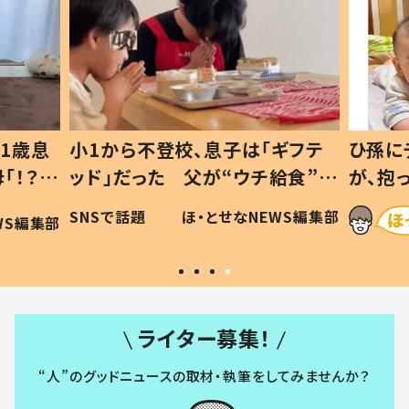
1歳息
小1から不登校、息子は「ギフテ
ひ孫に
「！？」
ッド」だった 父が“ウチ給食”を
が、抱
に「可愛
作り続ける理由とは #令和の親
「涙が
SNSで話題
ほ・とせなNEWS編集部
WS編集部
#令和の子
い」
ライター募集！
“人”のグッドニュースの取材・執筆をしてみませんか？