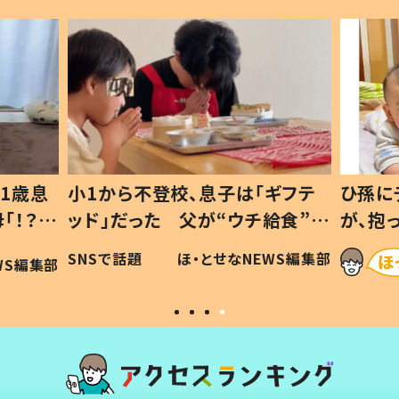
1歳息
小1から不登校、息子は「ギフテ
ひ孫に
「！？」
ッド」だった 父が“ウチ給食”を
が、抱
に「可愛
作り続ける理由とは #令和の親
「涙が
SNSで話題
ほ・とせなNEWS編集部
WS編集部
#令和の子
い」