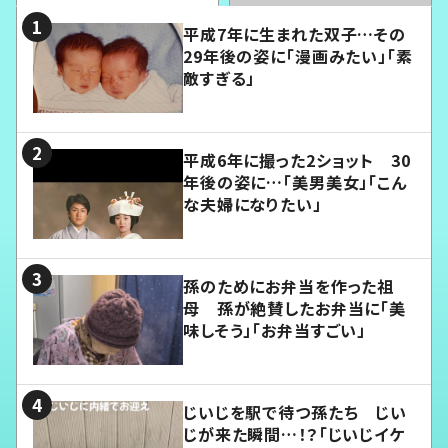
平成7年に生まれた双子…その
29年後の姿に「漫画みたい」「素
敵すぎる」
平成6年に撮った2ショット 30
年後の姿に…「美男美女」「こん
な夫婦になりたい」
孫のためにお弁当を作った祖
母 孫が絶賛したお弁当に「美
味しそう」「お弁当すごい」
じいじを駅で待つ孫たち じい
じが来た瞬間…！？「じいじイケ