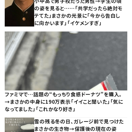
小中高で男子校だった男性→学生の頃
の姿を見ると……「共学だったら絶対モ
テてた」まさかの光景に「今から告白し
に向かいます」「イケメンすぎ」
ファミマで…話題の“もっちり食感ドーナツ”を購入。
→まさかの中身に190万表示「イイこと聞いた」「気に
なってました」「これかなり好き」
雪の残る冬の日、ガレージ前で見つけた
まさかの生き物→保護後の現在の姿