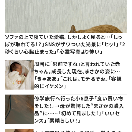
ソファの上で寝ていた愛猫。しかしよく見ると…「しっ
ぽが取れてる！？」SNSがザワついた光景に「ヒッ！」「2
秒くらい心臓止まった」「心霊写真より怖い」
周囲に「男前ですね」と言われていた赤
ちゃん。成長した現在、まさかの姿に…
「きゃああ」「これは、モテるぞぉ」「客観
的にイケメン」
修学旅行へ行った小6息子「良い買い物
をした！」→母が驚愕した“まさかの購入
品”に……「初めて見ました！」「いいセ
ンス」「素晴らしい！」