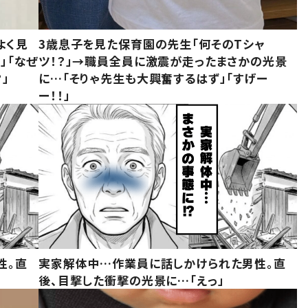
よく見
3歳息子を見た保育園の先生「何そのTシャ
」「なぜ
ツ！？」→職員全員に激震が走ったまさかの光景
」
に…「そりゃ先生も大興奮するはず」「すげー
ー！！」
性。直
実家解体中…作業員に話しかけられた男性。直
後、目撃した衝撃の光景に…「えっ」