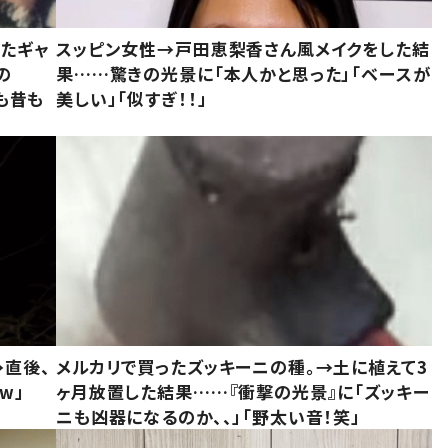
いたギャ
スッピン女性→戸田恵梨香さん風メイクをした結
の
果……驚きの光景に「本人かと思った」「ベースが
今も昔も
美しい」「似すぎ！！」
→直後、
メルカリで買ったズッキーニの種。→土に植えて3
w」
ヶ月放置した結果……『衝撃の光景』に「ズッキー
ニも凶器になるのか、、」「野太い音！笑」