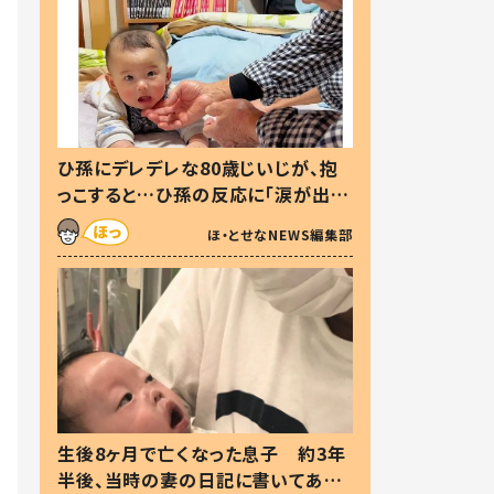
ひ孫にデレデレな80歳じいじが、抱
っこすると…ひ孫の反応に「涙が出ま
した」「可愛くて仕方ない」
ほ・とせなNEWS編集部
生後8ヶ月で亡くなった息子 約3年
半後、当時の妻の日記に書いてあっ