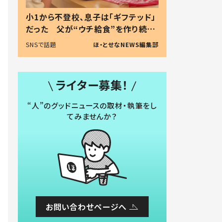
小1から不登校、息子は「ギフテッド」
だった 父が“ウチ給食”を作り続け
る理由とは #令和の親 #令和の子
SNSで話題
ほ・とせなNEWS編集部
ライター募集！
“人”のグッドニュースの取材・執筆をし
てみませんか？
お問い合わせページへ