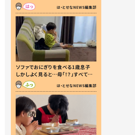
た本音とは
ほ・とせなNEWS編集部
ソファでおにぎりを食べる1歳息子
しかしよく見ると…母「！？」すべてを
察した母の投稿に「可愛いから許
ほ・とせなNEWS編集部
す！」「現行犯〜」