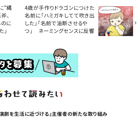
に“縄
4歳が手作りドラゴンにつけた
斧、
名前に「ハミガキしてて吹き出
ものに
した」「名前で油断させるや
た」
つ」 ネーミングセンスに反響
「演劇を生活に近づける」主催者の新たな取り組み