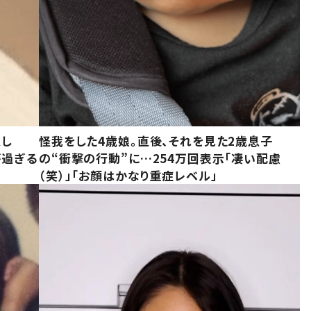
意し
怪我をした4歳娘。直後、それを見た2歳息子
が過ぎる
の“衝撃の行動”に…254万回表示「凄い配慮
（笑）」「お顔はかなり重症レベル」