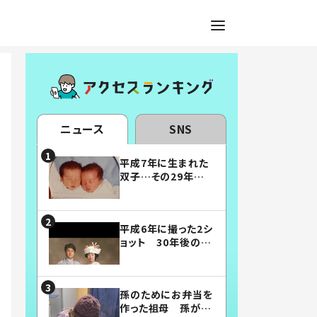
ニュース
SNS
平成7年に生まれた
双子…その29年後
の姿に「漫画みたい」
「素敵すぎる」
平成6年に撮った2シ
ョット 30年後の姿
に…「美男美女」「こ
んな夫婦になりた
い」
孫のためにお弁当を
作った祖母 孫が絶