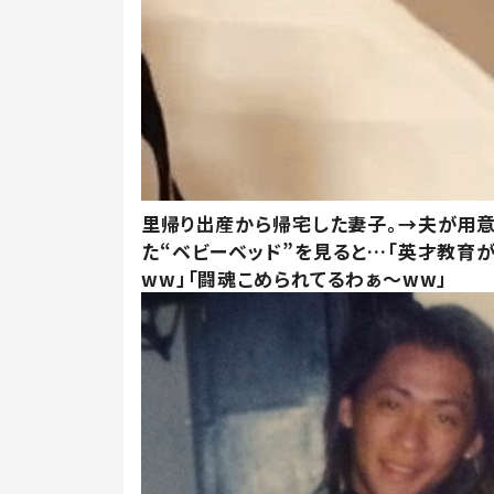
里帰り出産から帰宅した妻子。→夫が用
た“ベビーベッド”を見ると…「英才教育
ww」「闘魂こめられてるわぁ～ww」