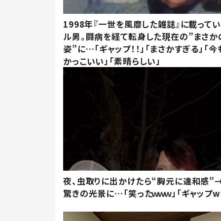
1998年『一世を風靡した雑誌』に載って
ル男。闘病を経て転身した現在の”まさか
姿”に…「ギャップ！！」「まさかすぎる」「
かっこいい」「素晴らしい」
夜、虫取りに出かけたら“胸元に違和感”
驚きの光景に…「笑ったｗｗｗ」「ギャップw