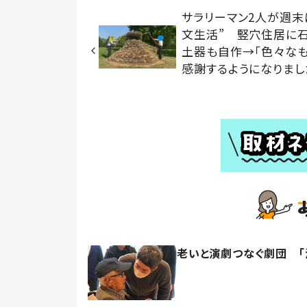
サラリーマン2人が週末
文生活” 竪穴住居に石
土器も自作→「色々な
感謝するようになりまし
老いと演劇つなぐ劇団 