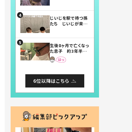
賛したお弁当に「美
味しそう」「お弁当す
ごい」
じいじを駅で待つ孫
たち じいじが来た
瞬間…！？「じいじイ
ケメン」「デレッデレ」
「嬉しくて可愛くてた
生後8ヶ月で亡くなっ
まらない」「幸せにな
た息子 約3年半
れる」
後、当時の妻の日記
に書いてあった本音
とは
6位以降はこちら