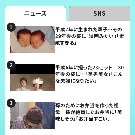
ニュース
SNS
平成7年に生まれた双子…その
29年後の姿に「漫画みたい」「素
敵すぎる」
平成6年に撮った2ショット 30
年後の姿に…「美男美女」「こん
な夫婦になりたい」
孫のためにお弁当を作った祖
母 孫が絶賛したお弁当に「美
味しそう」「お弁当すごい」