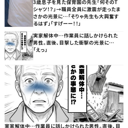
3歳息子を見た保育園の先生「何そのT
シャツ！？」→職員全員に激震が走ったま
さかの光景に…「そりゃ先生も大興奮す
るはず」「すげーー！！」
実家解体中…作業員に話しかけられた
男性。直後、目撃した衝撃の光景に…
「えっ」
実家解体中…作業員に話しかけられた男性。直後、目