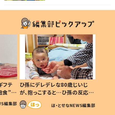
ギフテ
ひ孫にデレデレな80歳じいじ
給食”を
が、抱っこすると…ひ孫の反応に
和の親
「涙が出ました」「可愛くて仕方な
WS編集部
ほ・とせなNEWS編集部
い」