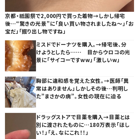
京都・祇園祭で2,000円で買った着物→しかし帰宅
後…“驚きの光景”に「良い買い物されましたね～」「お
宝だ」「掘り出し物ですね」
ミスドでドーナツを購入。→帰宅後、分
けようとしたら…… 目からウロコの光
景に「サイコーですww」「激しいw」
胸部に違和感を覚えた女性。→医師「異
常はありません」しかしその後…判明し
た”まさかの病”。女性の現在に迫る
ドラッグストアで目薬を購入→目薬とは
別に渡されたものに…180万表示「ほし
い！」「え、なにこれ！！」