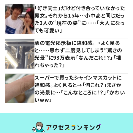
「好き同士」だけど付き合っていなかった
男女。それから15年…小中高と同じだっ
た2人の“現在の姿”に……「大人になっ
ても可愛い」
駅の電光掲示板に違和感。→よく見る
と……思わず二度見してしまう”驚きの
光景”に93万表示「なんだこれ！？」「壊
れちゃった？」
スーパーで買ったシャインマスカットに
違和感。よく見ると→「何これ？」まさか
の光景に…「こんなところに！？」「かわい
いww」