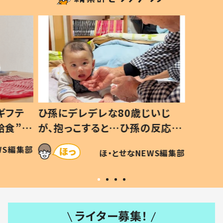
ギフテ
ひ孫にデレデレな80歳じいじ
給食”を
が、抱っこすると…ひ孫の反応に
和の親
「涙が出ました」「可愛くて仕方な
WS編集部
ほ・とせなNEWS編集部
い」
ライター募集！