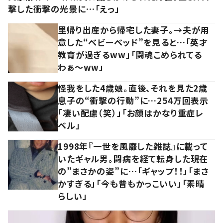
撃した衝撃の光景に…「えっ」
里帰り出産から帰宅した妻子。→夫が用
意した“ベビーベッド”を見ると…「英才
教育が過ぎるww」「闘魂こめられてる
わぁ～ww」
怪我をした4歳娘。直後、それを見た2歳
息子の“衝撃の行動”に…254万回表示
「凄い配慮（笑）」「お顔はかなり重症レ
ベル」
1998年『一世を風靡した雑誌』に載って
いたギャル男。闘病を経て転身した現在
の”まさかの姿”に…「ギャップ！！」「まさ
かすぎる」「今も昔もかっこいい」「素晴
らしい」