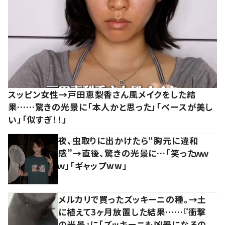
スッピン女性→戸田恵梨香さん風メイクをした結
果……驚きの光景に「本人かと思った」「ベースが美し
い」「似すぎ！！」
夜、虫取りに出かけたら“胸元に違和
感”→直後、驚きの光景に…「笑ったｗｗ
ｗ」「ギャップww」
メルカリで買ったズッキーニの種。→土
に植えて3ヶ月放置した結果……『衝撃
の光景』に「ズッキーニも凶器になるの