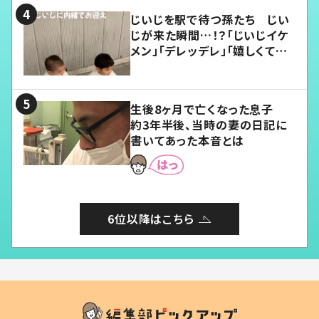
じいじを駅で待つ孫たち じい
じが来た瞬間…！？「じいじイケ
メン」「デレッデレ」「嬉しくて可
愛くてたまらない」「幸せになれ
る」
生後8ヶ月で亡くなった息子
約3年半後、当時の妻の日記に
書いてあった本音とは
6位以降はこちら