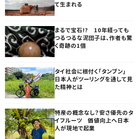
て生まれる
まるで宝石!? 10年経っても
つるつるな泥団子は、作者も驚
く奇跡の1個
タイ社会に根付く「タンブン」
日本人がツーリングを通して見
た精神とは
特産の概念なし？安さ優先のタ
イフルーツ 価値向上へ日本
人が現地で起業