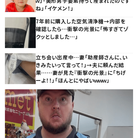
ｗ」「美形男子要素持って産まれたのです
ね」「イケメン！」
7年前に購入した空気清浄機→内部を
確認したら…衝撃の光景に「怖すぎてゾ
クッとしました…」
立ち会い出産中…妻「助産師さんに、い
きみたいって言って！」→夫に頼んだ結
果……妻が見た『衝撃の光景』に「ちげ
ーよ！！」「ほんとにやばいｗｗｗ」