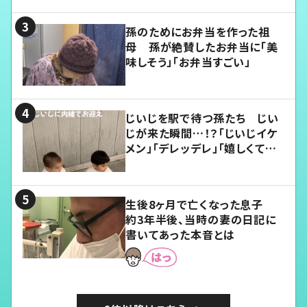
孫のためにお弁当を作った祖
母 孫が絶賛したお弁当に「美
味しそう」「お弁当すごい」
じいじを駅で待つ孫たち じい
じが来た瞬間…！？「じいじイケ
メン」「デレッデレ」「嬉しくて可
愛くてたまらない」「幸せになれ
る」
生後8ヶ月で亡くなった息子
約3年半後、当時の妻の日記に
書いてあった本音とは