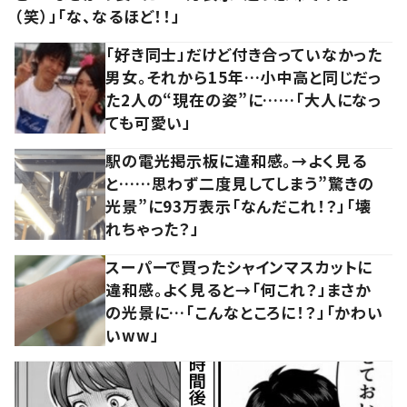
（笑）」「な、なるほど！！」
「好き同士」だけど付き合っていなかった
男女。それから15年…小中高と同じだっ
た2人の“現在の姿”に……「大人になっ
ても可愛い」
駅の電光掲示板に違和感。→よく見る
と……思わず二度見してしまう”驚きの
光景”に93万表示「なんだこれ！？」「壊
れちゃった？」
スーパーで買ったシャインマスカットに
違和感。よく見ると→「何これ？」まさか
の光景に…「こんなところに！？」「かわい
いww」