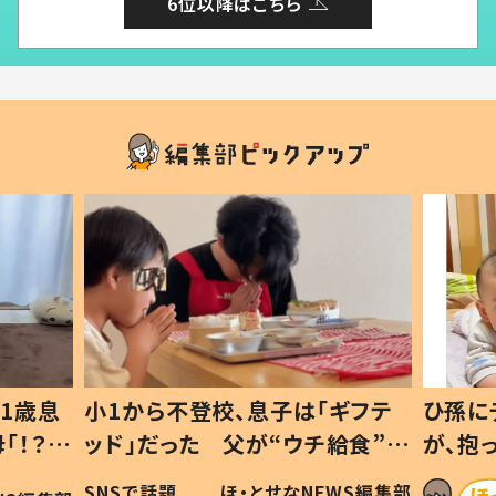
6位以降はこちら
ギフテ
ひ孫にデレデレな80歳じいじ
給食”を
が、抱っこすると…ひ孫の反応に
和の親
「涙が出ました」「可愛くて仕方な
WS編集部