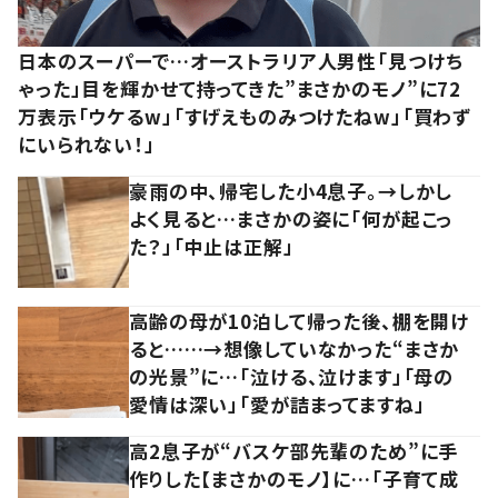
日本のスーパーで…オーストラリア人男性「見つけち
ゃった」目を輝かせて持ってきた”まさかのモノ”に72
万表示「ウケるw」「すげえものみつけたねw」「買わず
にいられない！」
豪雨の中、帰宅した小4息子。→しかし
よく見ると…まさかの姿に「何が起こっ
た？」「中止は正解」
高齢の母が10泊して帰った後、棚を開け
ると……→想像していなかった“まさか
の光景”に…「泣ける、泣けます」「母の
愛情は深い」「愛が詰まってますね」
高2息子が“バスケ部先輩のため”に手
作りした【まさかのモノ】に…「子育て成