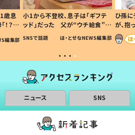
ギフテ
ひ孫にデレデレな80歳じいじ
給食”を
が、抱っこすると…ひ孫の反応に
和の親
「涙が出ました」「可愛くて仕方な
WS編集部
ほ・とせなNEWS編集部
い」
ニュース
SNS