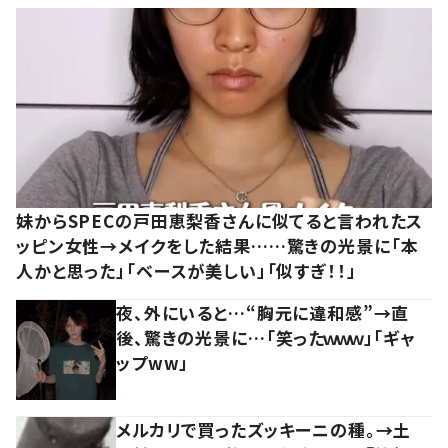
妹からSPECの戸田恵梨香さんに似てると言われたス
ッピン女性→メイクをした結果……驚きの光景に「本
人かと思った」「ベースが美しい」「似すぎ！！」
夜、外にいると…“胸元に違和感”→直
後、驚きの光景に…「笑ったｗｗｗ」「ギャ
ップww」
メルカリで買ったズッキーニの種。→土