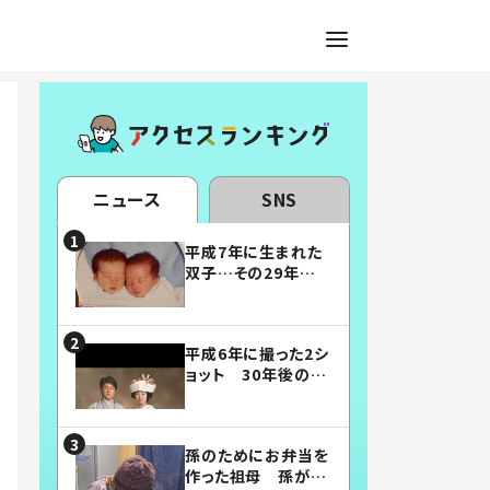
ニュース
SNS
平成7年に生まれた
双子…その29年後
の姿に「漫画みたい」
「素敵すぎる」
平成6年に撮った2シ
ョット 30年後の姿
に…「美男美女」「こ
んな夫婦になりた
い」
孫のためにお弁当を
作った祖母 孫が絶