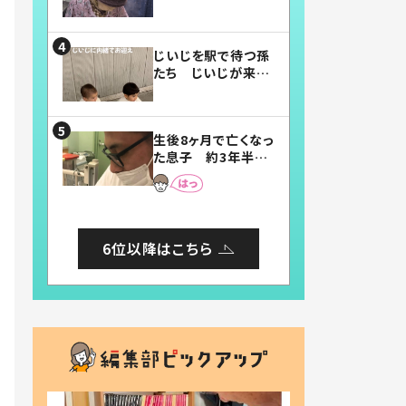
賛したお弁当に「美
味しそう」「お弁当す
ごい」
じいじを駅で待つ孫
たち じいじが来た
瞬間…！？「じいじイ
ケメン」「デレッデレ」
「嬉しくて可愛くてた
生後8ヶ月で亡くなっ
まらない」「幸せにな
た息子 約3年半
れる」
後、当時の妻の日記
に書いてあった本音
とは
6位以降はこちら