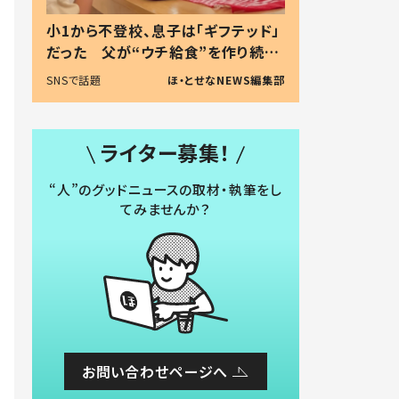
小1から不登校、息子は「ギフテッド」
だった 父が“ウチ給食”を作り続け
る理由とは #令和の親 #令和の子
SNSで話題
ほ・とせなNEWS編集部
ライター募集！
“人”のグッドニュースの取材・執筆をし
てみませんか？
お問い合わせページへ