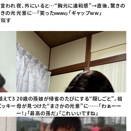
と言われ
夜、外にいると…“胸元に違和感”→直後、驚きの
驚きの光
光景に…「笑ったｗｗｗ」「ギャップww」
「似す
植えて3
20歳の孫娘が帰省のたびにする“隠しごと”。祖
ズッキー
母が見つけた“まさかの光景”に……「わぁーー
ー！」「最高の孫だ」「これいいですね」