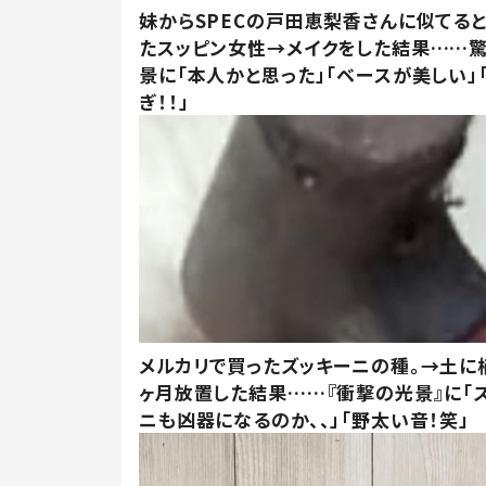
妹からSPECの戸田恵梨香さんに似てる
たスッピン女性→メイクをした結果……
景に「本人かと思った」「ベースが美しい」
ぎ！！」
メルカリで買ったズッキーニの種。→土に
ヶ月放置した結果……『衝撃の光景』に「
ニも凶器になるのか、、」「野太い音！笑」