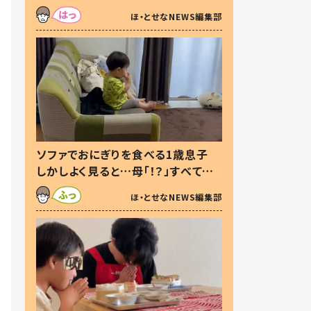
た本音とは
ほ・とせなNEWS編集部
ソファでおにぎりを食べる1歳息子
しかしよく見ると…母「！？」すべてを
察した母の投稿に「可愛いから許
ほ・とせなNEWS編集部
す！」「現行犯〜」