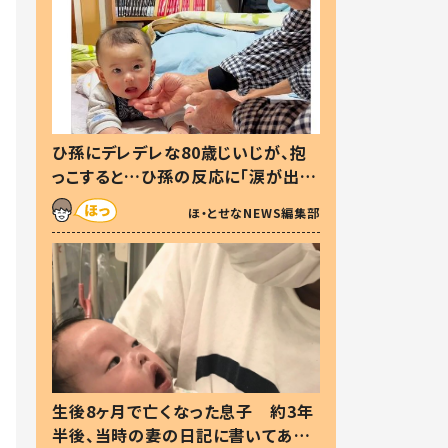
ひ孫にデレデレな80歳じいじが、抱
っこすると…ひ孫の反応に「涙が出ま
した」「可愛くて仕方ない」
ほ・とせなNEWS編集部
生後8ヶ月で亡くなった息子 約3年
半後、当時の妻の日記に書いてあっ