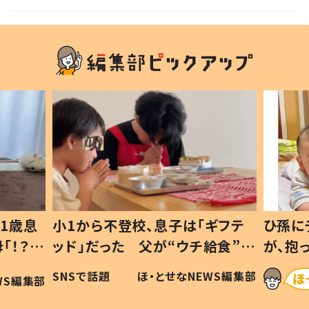
1歳息
小1から不登校、息子は「ギフテ
ひ孫に
「！？」
ッド」だった 父が“ウチ給食”を
が、抱
に「可愛
作り続ける理由とは #令和の親
「涙が
SNSで話題
ほ・とせなNEWS編集部
WS編集部
#令和の子
い」