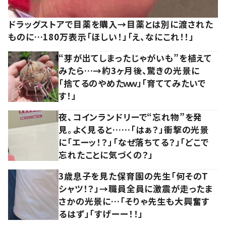
ドラッグストアで目薬を購入→目薬とは別に渡された
ものに…180万表示「ほしい！」「え、なにこれ！！」
“芽が出てしまったじゃがいも”を植えて
みたら…→約3ヶ月後、驚きの光景に
「捨てるのやめたｗｗ」「育ててみたいで
す！」
夜、コインランドリーで“忘れ物”を発
見。よく見ると……「はぁ？」衝撃の光景
に「エーッ！？」「なぜ落ちてる？」「どこで
忘れたことに気づくの？」
3歳息子を見た保育園の先生「何そのT
シャツ！？」→職員全員に激震が走ったま
さかの光景に…「そりゃ先生も大興奮す
るはず」「すげーー！！」