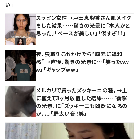
い」
スッピン女性→戸田恵梨香さん風メイク
をした結果……驚きの光景に「本人かと
思った」「ベースが美しい」「似すぎ！！」
夜、虫取りに出かけたら“胸元に違和
感”→直後、驚きの光景に…「笑ったｗｗ
ｗ」「ギャップww」
メルカリで買ったズッキーニの種。→土
に植えて3ヶ月放置した結果……『衝撃
の光景』に「ズッキーニも凶器になるの
か、、」「野太い音！笑」