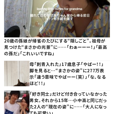
20歳の孫娘が帰省のたびにする“隠しごと”。祖母が
見つけた“まさかの光景”に……「わぁーーー！」「最高
の孫だ」「これいいですね」
母「刺青入れた」17歳息子「やばー！！」
脚を見ると…“まさかの姿”に277万表
示「違う意味でやばーー（笑）」「な、なる
ほど！！」
「好き同士」だけど付き合っていなかった
男女。それから15年…小中高と同じだっ
た2人の“現在の姿”に……「大人になっ
ても可愛い」