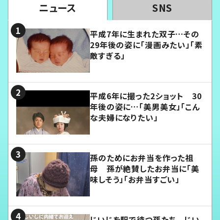
ニュース
SNS
平成7年に生まれた双子…その
29年後の姿に「漫画みたい」「素
敵すぎる」
平成6年に撮った2ショット 30
年後の姿に…「美男美女」「こん
な夫婦になりたい」
孫のためにお弁当を作った祖
母 孫が絶賛したお弁当に「美
味しそう」「お弁当すごい」
じいじを駅で待つ孫たち じい