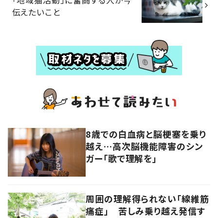
伝えたいこと
8歳での白血病と脳梗塞を乗り
越え…高次脳機能障害のシン
ガー「歌で理解を」
周囲の理解得られない「線維筋
痛症」 苦しみ乗り越え発信す