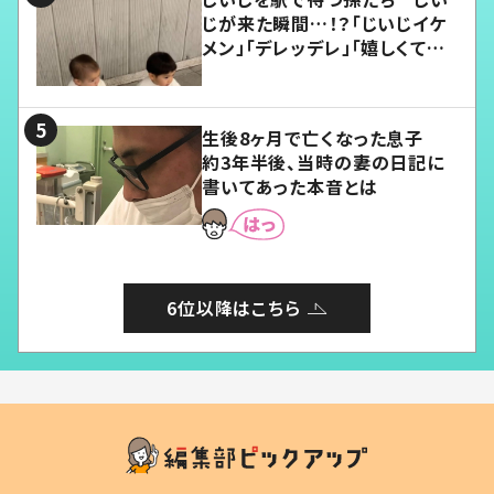
じが来た瞬間…！？「じいじイケ
メン」「デレッデレ」「嬉しくて可
愛くてたまらない」「幸せになれ
る」
生後8ヶ月で亡くなった息子
約3年半後、当時の妻の日記に
書いてあった本音とは
6位以降はこちら