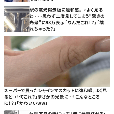
駅の電光掲示板に違和感。→よく見る
と……思わず二度見してしまう”驚きの
光景”に93万表示「なんだこれ！？」「壊
れちゃった？」
スーパーで買ったシャインマスカットに違和感。よく見
ると→「何これ？」まさかの光景に…「こんなところ
に！？」「かわいいww」
体調不良の妻に…夫「俺に全部任せろ」