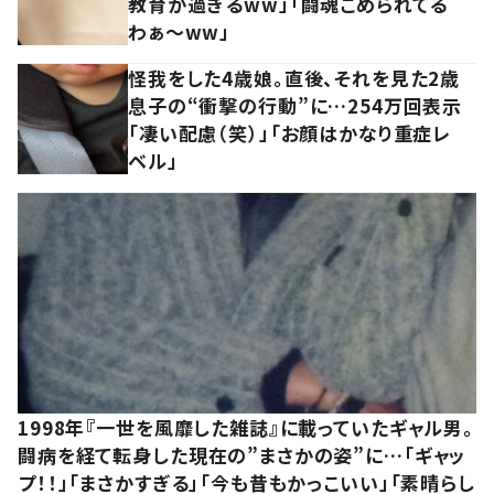
教育が過ぎるww」「闘魂こめられてる
わぁ～ww」
怪我をした4歳娘。直後、それを見た2歳
息子の“衝撃の行動”に…254万回表示
「凄い配慮（笑）」「お顔はかなり重症レ
ベル」
1998年『一世を風靡した雑誌』に載っていたギャル男。
闘病を経て転身した現在の”まさかの姿”に…「ギャッ
プ！！」「まさかすぎる」「今も昔もかっこいい」「素晴らし