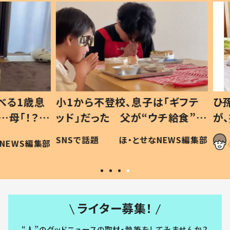
1歳息
小1から不登校、息子は「ギフテ
ひ孫に
「！？」
ッド」だった 父が“ウチ給食”を
が、抱
に「可愛
作り続ける理由とは #令和の親
「涙が
SNSで話題
ほ・とせなNEWS編集部
WS編集部
#令和の子
い」
ライター募集！
“人”のグッドニュースの取材・執筆をしてみませんか？