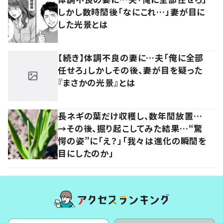
しかし数時間後「なにこれ…」妻が目に
した光景とは
【続き】体調不良の妻に…夫「俺に全部
任せろ」しかしその後、妻が目を疑った
『まさかの光景』とは
長ネギの葉だけ収穫し、数年間放置…
→その後、掘り起こしてみた結果…“驚
愕の姿”に「え？」「我々は進化の瞬間を
目にしたのか」