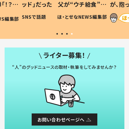
「！？」
ッド」だった 父が“ウチ給食”を
が、抱
に「可愛
作り続ける理由とは #令和の親
「涙が
SNSで話題
ほ・とせなNEWS編集部
WS編集部
#令和の子
い」
ライター募集！
“人”のグッドニュースの取材・執筆をしてみませんか？
お問い合わせページへ