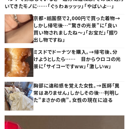
いてきたモノに……「ぐぅわぁッッッ」「やばいよ…」
京都・祇園祭で2,000円で買った着物→
しかし帰宅後…“驚きの光景”に「良い
買い物されましたね～」「お宝だ」「掘り
出し物ですね」
ミスドでドーナツを購入。→帰宅後、分
けようとしたら…… 目からウロコの光
景に「サイコーですww」「激しいw」
胸部に違和感を覚えた女性。→医師「異
常はありません」しかしその後…判明し
た”まさかの病”。女性の現在に迫る