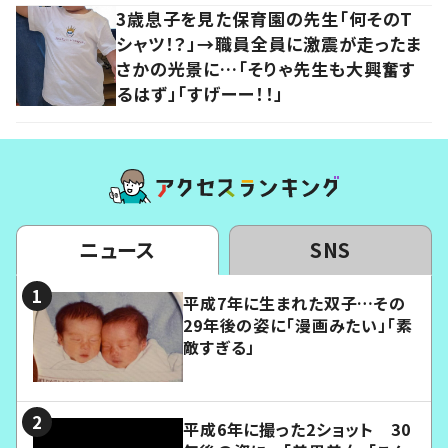
3歳息子を見た保育園の先生「何そのT
シャツ！？」→職員全員に激震が走ったま
さかの光景に…「そりゃ先生も大興奮す
るはず」「すげーー！！」
ニュース
SNS
平成7年に生まれた双子…その
29年後の姿に「漫画みたい」「素
敵すぎる」
平成6年に撮った2ショット 30