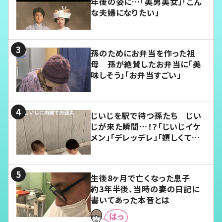
年後の姿に…「美男美女」「こん
な夫婦になりたい」
孫のためにお弁当を作った祖
母 孫が絶賛したお弁当に「美
味しそう」「お弁当すごい」
じいじを駅で待つ孫たち じい
じが来た瞬間…！？「じいじイケ
メン」「デレッデレ」「嬉しくて可
愛くてたまらない」「幸せになれ
る」
生後8ヶ月で亡くなった息子
約3年半後、当時の妻の日記に
書いてあった本音とは