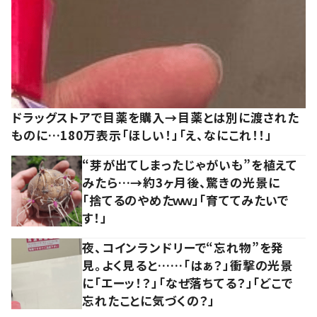
ドラッグストアで目薬を購入→目薬とは別に渡された
ものに…180万表示「ほしい！」「え、なにこれ！！」
“芽が出てしまったじゃがいも”を植えて
みたら…→約3ヶ月後、驚きの光景に
「捨てるのやめたｗｗ」「育ててみたいで
す！」
夜、コインランドリーで“忘れ物”を発
見。よく見ると……「はぁ？」衝撃の光景
に「エーッ！？」「なぜ落ちてる？」「どこで
忘れたことに気づくの？」