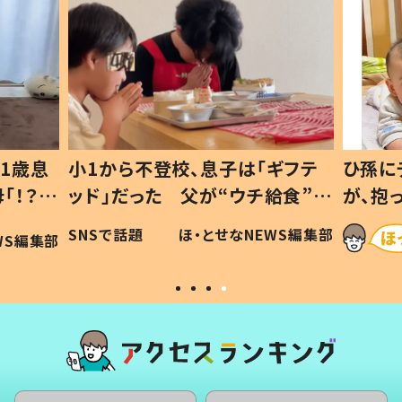
1歳息
小1から不登校、息子は「ギフテ
ひ孫に
「！？」
ッド」だった 父が“ウチ給食”を
が、抱
に「可愛
作り続ける理由とは #令和の親
「涙が
SNSで話題
ほ・とせなNEWS編集部
WS編集部
#令和の子
い」