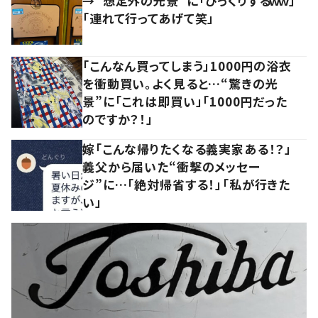
→“想定外の光景”に「びっくりするｗｗ」
「連れて行ってあげて笑」
「こんなん買ってしまう」1000円の浴衣
を衝動買い。よく見ると…“驚きの光
景”に「これは即買い」「1000円だった
のですか？！」
嫁「こんな帰りたくなる義実家ある！？」
義父から届いた“衝撃のメッセー
ジ”に…「絶対帰省する！」「私が行きた
い」