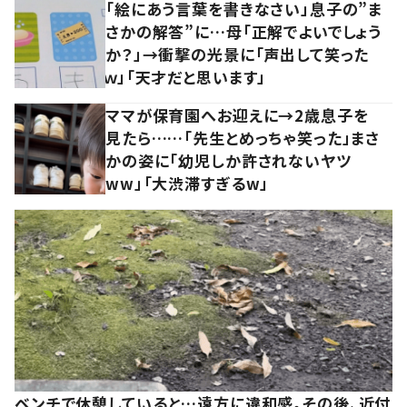
「絵にあう言葉を書きなさい」息子の”ま
さかの解答”に…母「正解でよいでしょう
か？」→衝撃の光景に「声出して笑った
ｗ」「天才だと思います」
ママが保育園へお迎えに→2歳息子を
見たら……「先生とめっちゃ笑った」まさ
かの姿に「幼児しか許されないヤツ
ww」「大渋滞すぎるw」
ベンチで休憩していると…遠方に違和感。その後、近付