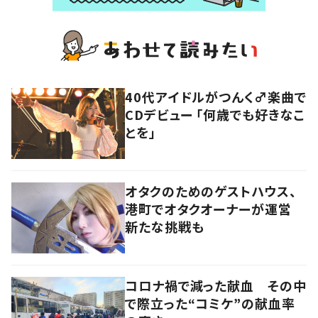
40代アイドルがつんく♂楽曲で
CDデビュー 「何歳でも好きなこ
とを」
オタクのためのゲストハウス、
港町でオタクオーナーが運営
新たな挑戦も
コロナ禍で減った献血 その中
で際立った“コミケ”の献血率