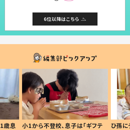
6位以降はこちら
1歳息
小1から不登校、息子は「ギフテ
ひ孫に