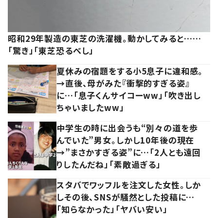
昭和29年製造の東芝の洗濯機。動かしてみると……
「驚き」「東芝恐るべし」
夏休みの宿題をする小5息子に違和感。
→直後、母がみた『衝撃的すぎる姿』
に…「息子くんサイコーww」「吹き出し
ちゃいましたww」
中学生の時に出会うも“別々の道を歩
んでいた”男女。しかし10年後の現在
→”まさかすぎる姿”に…「2人とも遠回
りしたんだね」「素敵過ぎる」
スタバでワッフルを注文した女性。しか
しその後、SNSが騒然とした投稿に…
「知らなかった」「ヤバい安い」