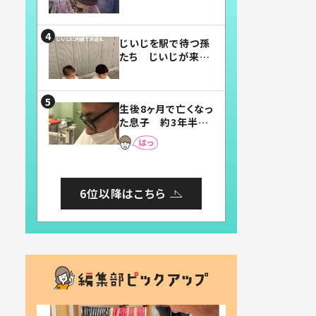
賛したお弁当に「美
味しそう」「お弁当す
ごい」
じいじを駅で待つ孫
たち じいじが来た
瞬間…！？「じいじイ
ケメン」「デレッデレ」
「嬉しくて可愛くてた
生後8ヶ月で亡くなっ
まらない」「幸せにな
た息子 約3年半
れる」
後、当時の妻の日記
に書いてあった本音
とは
6位以降はこちら