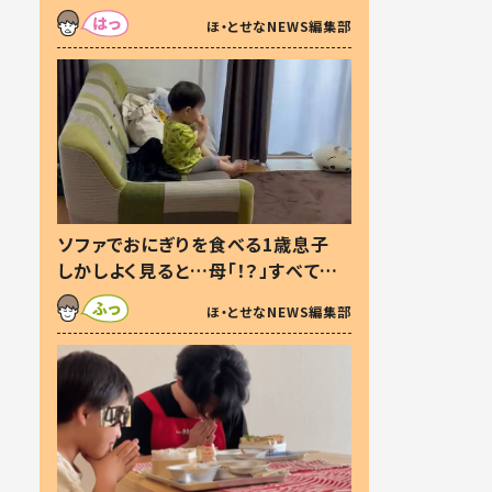
た本音とは
ほ・とせなNEWS編集部
ソファでおにぎりを食べる1歳息子
しかしよく見ると…母「！？」すべてを
察した母の投稿に「可愛いから許
ほ・とせなNEWS編集部
す！」「現行犯〜」