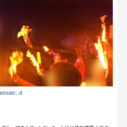
unnam…d