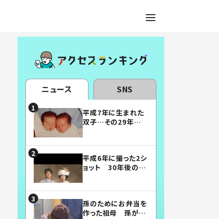
ニュース
SNS
平成7年に生まれた
双子…その29年後
の姿に「漫画みたい」
「素敵すぎる」
平成6年に撮った2シ
ョット 30年後の姿
に…「美男美女」「こ
んな夫婦になりた
い」
孫のためにお弁当を
作った祖母 孫が絶