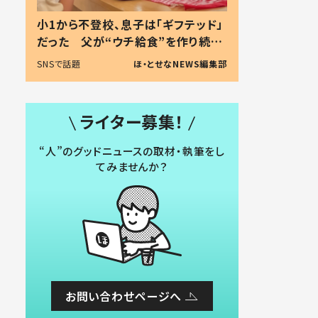
小1から不登校、息子は「ギフテッド」
だった 父が“ウチ給食”を作り続け
る理由とは #令和の親 #令和の子
SNSで話題
ほ・とせなNEWS編集部
ライター募集！
“人”のグッドニュースの取材・執筆をし
てみませんか？
お問い合わせページへ