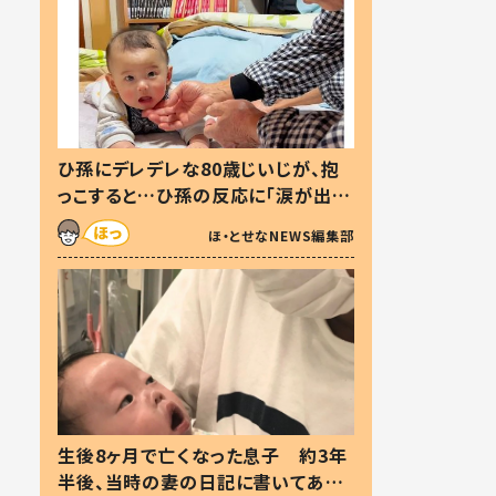
ひ孫にデレデレな80歳じいじが、抱
っこすると…ひ孫の反応に「涙が出ま
した」「可愛くて仕方ない」
ほ・とせなNEWS編集部
生後8ヶ月で亡くなった息子 約3年
半後、当時の妻の日記に書いてあっ