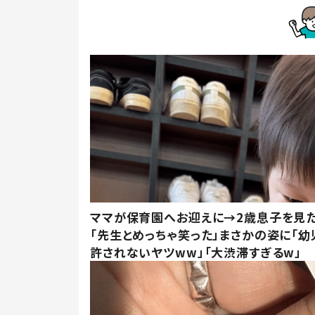
ママが保育園へお迎えに→2歳息子を見
「先生とめっちゃ笑った」まさかの姿に「幼
許されないヤツww」「大渋滞すぎるw」