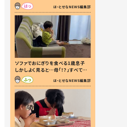
た本音とは
ほ・とせなNEWS編集部
ソファでおにぎりを食べる1歳息子
しかしよく見ると…母「！？」すべてを
察した母の投稿に「可愛いから許
ほ・とせなNEWS編集部
す！」「現行犯〜」