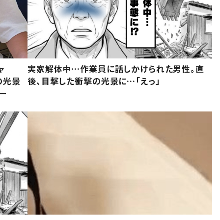
ャ
実家解体中…作業員に話しかけられた男性。直
の光景
後、目撃した衝撃の光景に…「えっ」
ー