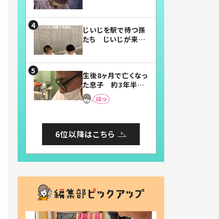
賛したお弁当に「美
味しそう」「お弁当す
ごい」
じいじを駅で待つ孫
たち じいじが来た
瞬間…！？「じいじイ
ケメン」「デレッデレ」
「嬉しくて可愛くてた
生後8ヶ月で亡くなっ
まらない」「幸せにな
た息子 約3年半
れる」
後、当時の妻の日記
に書いてあった本音
とは
6位以降はこちら