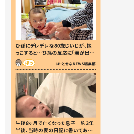
ひ孫にデレデレな80歳じいじが、抱
っこすると…ひ孫の反応に「涙が出ま
した」「可愛くて仕方ない」
ほ・とせなNEWS編集部
生後8ヶ月で亡くなった息子 約3年
半後、当時の妻の日記に書いてあっ