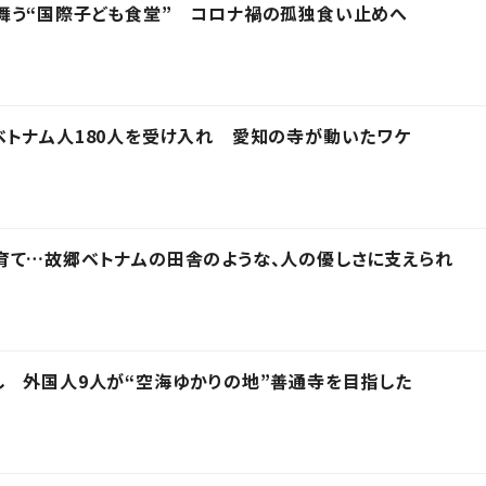
舞う“国際子ども食堂” コロナ禍の孤独食い止めへ
トナム人180人を受け入れ 愛知の寺が動いたワケ
育て…故郷ベトナムの田舎のような、人の優しさに支えられ
 外国人9人が“空海ゆかりの地”善通寺を目指した