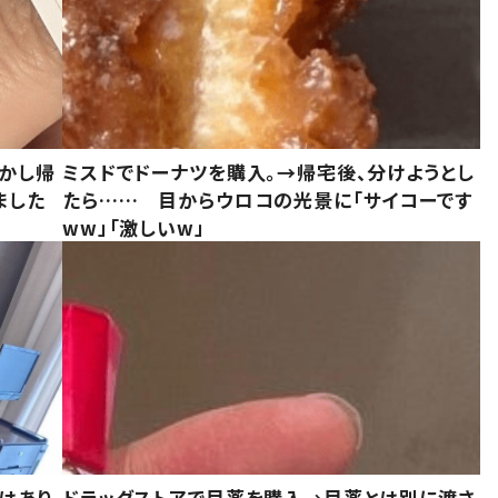
しかし帰
ミスドでドーナツを購入。→帰宅後、分けようとし
ました
たら…… 目からウロコの光景に「サイコーです
ww」「激しいw」
はあり
ドラッグストアで目薬を購入→目薬とは別に渡さ