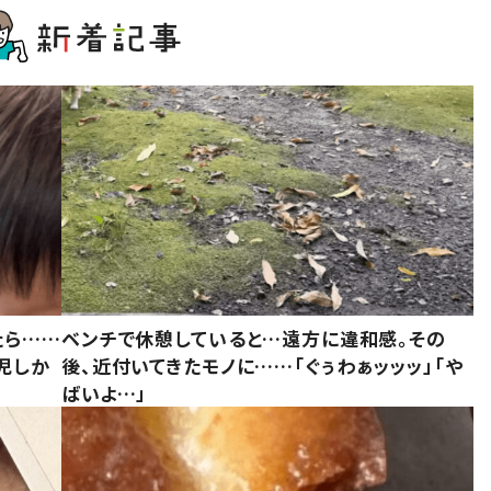
たら……
ベンチで休憩していると…遠方に違和感。その
児しか
後、近付いてきたモノに……「ぐぅわぁッッッ」「や
ばいよ…」