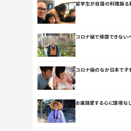
留学生が自国の料理振る
コロナ禍で帰国できないベ
コロナ禍のなか日本で子
お遍路愛する心に国境なし