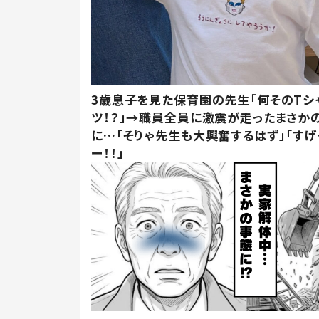
3歳息子を見た保育園の先生「何そのTシ
ツ！？」→職員全員に激震が走ったまさか
に…「そりゃ先生も大興奮するはず」「すげ
ー！！」