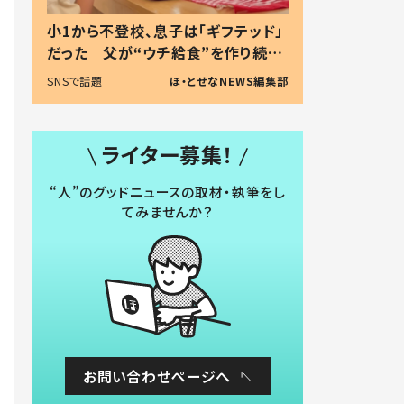
小1から不登校、息子は「ギフテッド」
だった 父が“ウチ給食”を作り続け
る理由とは #令和の親 #令和の子
SNSで話題
ほ・とせなNEWS編集部
ライター募集！
“人”のグッドニュースの取材・執筆をし
てみませんか？
お問い合わせページへ