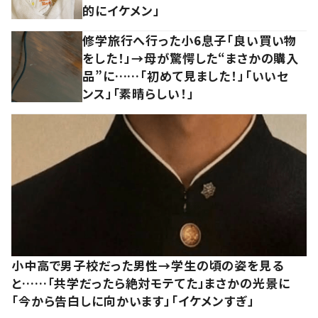
的にイケメン」
修学旅行へ行った小6息子「良い買い物
をした！」→母が驚愕した“まさかの購入
品”に……「初めて見ました！」「いいセ
ンス」「素晴らしい！」
小中高で男子校だった男性→学生の頃の姿を見る
と……「共学だったら絶対モテてた」まさかの光景に
「今から告白しに向かいます」「イケメンすぎ」