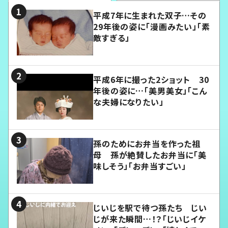
平成7年に生まれた双子…その
29年後の姿に「漫画みたい」「素
敵すぎる」
平成6年に撮った2ショット 30
年後の姿に…「美男美女」「こん
な夫婦になりたい」
孫のためにお弁当を作った祖
母 孫が絶賛したお弁当に「美
味しそう」「お弁当すごい」
じいじを駅で待つ孫たち じい
じが来た瞬間…！？「じいじイケ