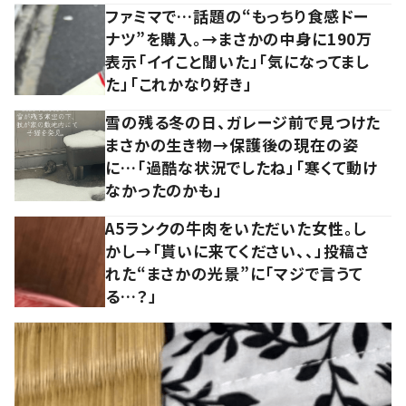
ファミマで…話題の“もっちり食感ドー
ナツ”を購入。→まさかの中身に190万
表示「イイこと聞いた」「気になってまし
た」「これかなり好き」
雪の残る冬の日、ガレージ前で見つけた
まさかの生き物→保護後の現在の姿
に…「過酷な状況でしたね」「寒くて動け
なかったのかも」
A5ランクの牛肉をいただいた女性。し
かし→「貰いに来てください、、」投稿さ
れた“まさかの光景”に「マジで言うて
る…？」