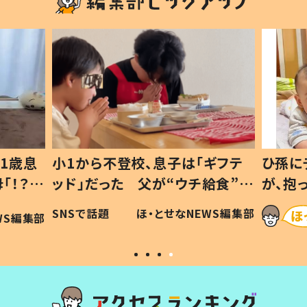
1歳息
小1から不登校、息子は「ギフテ
ひ孫に
「！？」
ッド」だった 父が“ウチ給食”を
が、抱
に「可愛
作り続ける理由とは #令和の親
「涙が
SNSで話題
ほ・とせなNEWS編集部
WS編集部
#令和の子
い」