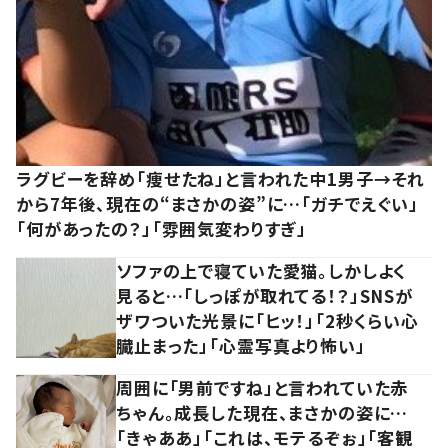
ラグビーを辞め「痩せたね」と言われた中1男子→それ
から7年後、現在の“まさかの姿”に…「ガチでえぐい」
「何があったの？」「雰囲気変わりすぎ」
ソファの上で寝ていた愛猫。しかしよく
見ると…「しっぽが取れてる！？」SNSが
ザワついた光景に「ヒッ！」「2秒くらい心
臓止まった」「心霊写真より怖い」
周囲に「男前ですね」と言われていた赤
ちゃん。成長した現在、まさかの姿に…
「きゃああ」「これは、モテるぞぉ」「客観