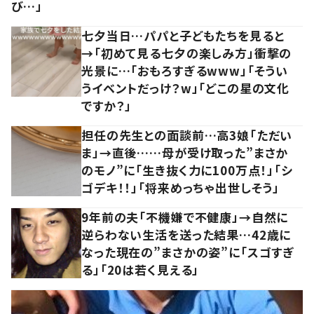
び…」
七夕当日…パパと子どもたちを見ると
→「初めて見る七夕の楽しみ方」衝撃の
光景に…「おもろすぎるwww」「そうい
うイベントだっけ？w」「どこの星の文化
ですか？」
担任の先生との面談前…高3娘「ただい
ま」→直後……母が受け取った”まさか
のモノ”に「生き抜く力に100万点！」「シ
ゴデキ！！」「将来めっちゃ出世しそう」
9年前の夫「不機嫌で不健康」→自然に
逆らわない生活を送った結果…42歳に
なった現在の”まさかの姿”に「スゴすぎ
る」「20は若く見える」