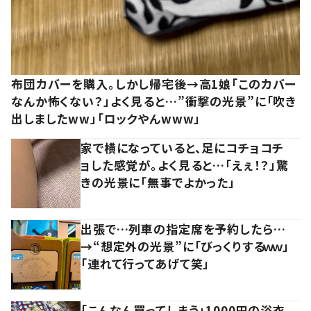
布団カバーを購入。しかし帰宅後→高1娘「このカバー
なんか怖くない？」よく見ると…”衝撃の光景”に「吹き
出しましたww」「ロックやんwww」
家で横になっていると、足にコチョコチ
ョした感覚が。よく見ると…「えぇ！？」驚
きの光景に「無事でよかった」
出張で…列車の指定席を予約したら…
→“想定外の光景”に「びっくりするｗｗ」
「連れて行ってあげて笑」
「こんなん買ってしまう」1000円の浴衣