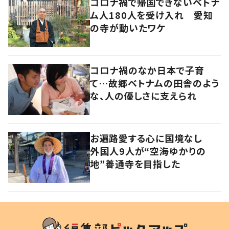
コロナ禍で帰国できないベトナ
ム人180人を受け入れ 愛知
の寺が動いたワケ
コロナ禍のなか日本で子育
て…故郷ベトナムの田舎のよう
な、人の優しさに支えられ
お遍路愛する心に国境なし
外国人9人が“空海ゆかりの
地”善通寺を目指した