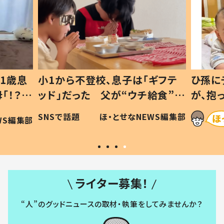
1歳息
小1から不登校、息子は「ギフテ
ひ孫に
「！？」
ッド」だった 父が“ウチ給食”を
が、抱
に「可愛
作り続ける理由とは #令和の親
「涙が
SNSで話題
ほ・とせなNEWS編集部
WS編集部
#令和の子
い」
ライター募集！
“人”のグッドニュースの取材・執筆をしてみませんか？