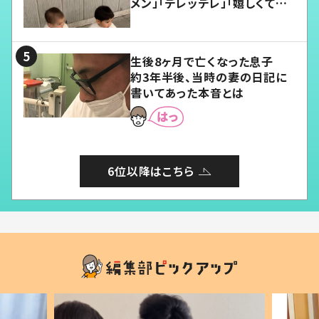
メン」「デレッデレ」「嬉しくて可
愛くてたまらない」「幸せになれ
る」
生後8ヶ月で亡くなった息子
約3年半後、当時の妻の日記に
書いてあった本音とは
6位以降はこちら