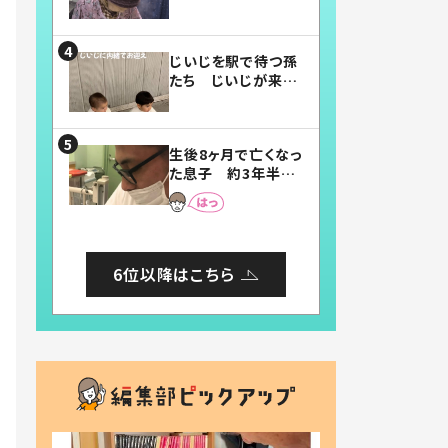
賛したお弁当に「美
味しそう」「お弁当す
ごい」
じいじを駅で待つ孫
たち じいじが来た
瞬間…！？「じいじイ
ケメン」「デレッデレ」
「嬉しくて可愛くてた
生後8ヶ月で亡くなっ
まらない」「幸せにな
た息子 約3年半
れる」
後、当時の妻の日記
に書いてあった本音
とは
6位以降はこちら