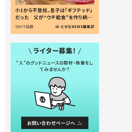
小1から不登校、息子は「ギフテッド」
だった 父が“ウチ給食”を作り続け
る理由とは #令和の親 #令和の子
SNSで話題
ほ・とせなNEWS編集部
ライター募集！
“人”のグッドニュースの取材・執筆をし
てみませんか？
お問い合わせページへ