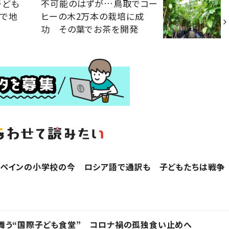
子ども
不可能のはずが…鳥取でコー
育で地
ヒーの木2万本の栽培に成
功 その葉でお茶を開発
スペインの小学校の今 ロシア語で通訳も 子どもたちは戦争
舞う“国際子ども食堂” コロナ禍の孤独食い止めへ