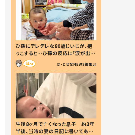
ひ孫にデレデレな80歳じいじが、抱
っこすると…ひ孫の反応に「涙が出ま
した」「可愛くて仕方ない」
ほ・とせなNEWS編集部
生後8ヶ月で亡くなった息子 約3年
半後、当時の妻の日記に書いてあっ