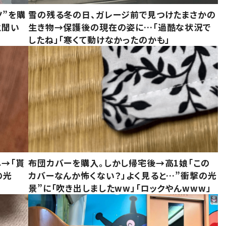
ツ”を購
雪の残る冬の日、ガレージ前で見つけたまさかの
と聞い
生き物→保護後の現在の姿に…「過酷な状況で
したね」「寒くて動けなかったのかも」
し→「貰
布団カバーを購入。しかし帰宅後→高1娘「この
の光
カバーなんか怖くない？」よく見ると…”衝撃の光
景”に「吹き出しましたww」「ロックやんwww」