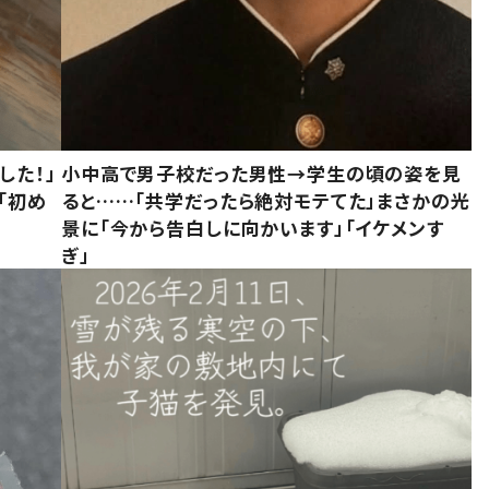
した！」
小中高で男子校だった男性→学生の頃の姿を見
「初め
ると……「共学だったら絶対モテてた」まさかの光
」
景に「今から告白しに向かいます」「イケメンす
ぎ」