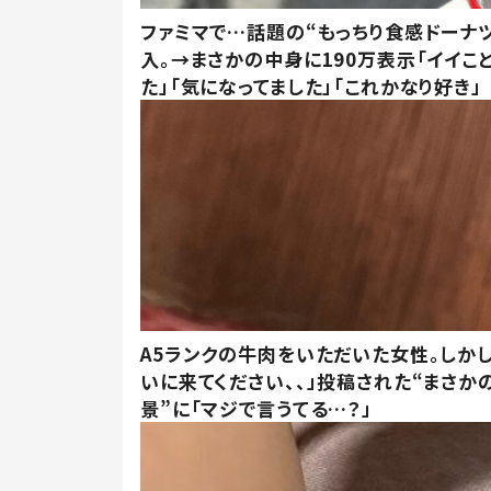
ファミマで…話題の“もっちり食感ドーナ
入。→まさかの中身に190万表示「イイこ
た」「気になってました」「これかなり好き」
A5ランクの牛肉をいただいた女性。しか
いに来てください、、」投稿された“まさか
景”に「マジで言うてる…？」