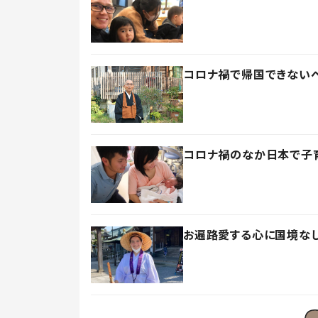
コロナ禍で帰国できないベ
コロナ禍のなか日本で子
お遍路愛する心に国境なし