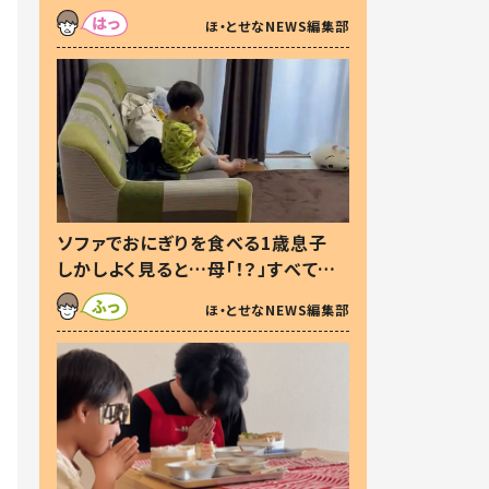
た本音とは
ほ・とせなNEWS編集部
ソファでおにぎりを食べる1歳息子
しかしよく見ると…母「！？」すべてを
察した母の投稿に「可愛いから許
ほ・とせなNEWS編集部
す！」「現行犯〜」