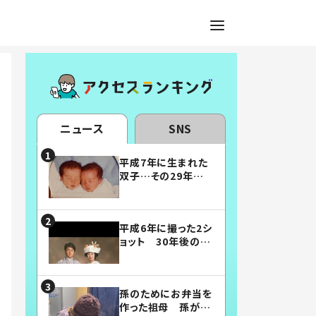
ニュース
SNS
平成7年に生まれた
双子…その29年後
の姿に「漫画みたい」
「素敵すぎる」
平成6年に撮った2シ
ョット 30年後の姿
に…「美男美女」「こ
んな夫婦になりた
い」
孫のためにお弁当を
作った祖母 孫が絶