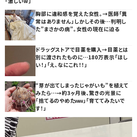
「激しいw」
胸部に違和感を覚えた女性。→医師「異
常はありません」しかしその後…判明し
た”まさかの病”。女性の現在に迫る
ドラッグストアで目薬を購入→目薬とは
別に渡されたものに…180万表示「ほし
い！」「え、なにこれ！！」
“芽が出てしまったじゃがいも”を植えて
みたら…→約3ヶ月後、驚きの光景に
「捨てるのやめたｗｗ」「育ててみたいで
す！」