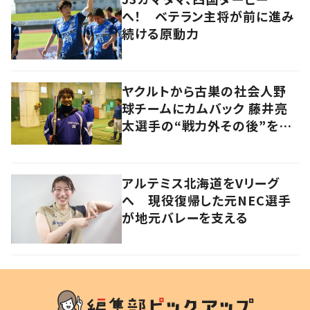
へ！ ベテラン主将が前に進み
続ける原動力
ヤクルトから古巣の社会人野
球チームにカムバック 藤井亮
太選手の“戦力外その後”を追
う
アルテミス北海道をVリーグ
へ 現役復帰した元NEC選手
が地元バレーを支える