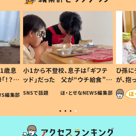
1歳息
小1から不登校、息子は「ギフテ
ひ孫に
「！？」
ッド」だった 父が“ウチ給食”を
が、抱
に「可愛
作り続ける理由とは #令和の親
「涙が
SNSで話題
ほ・とせなNEWS編集部
WS編集部
#令和の子
い」