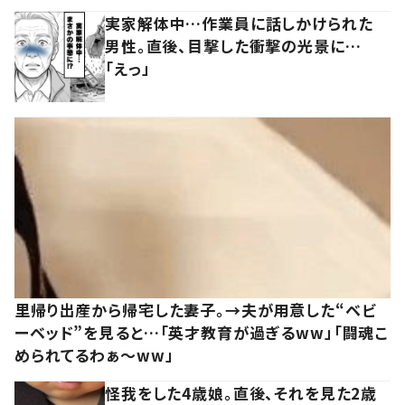
実家解体中…作業員に話しかけられた
男性。直後、目撃した衝撃の光景に…
「えっ」
里帰り出産から帰宅した妻子。→夫が用意した“ベビ
ーベッド”を見ると…「英才教育が過ぎるww」「闘魂こ
められてるわぁ～ww」
怪我をした4歳娘。直後、それを見た2歳