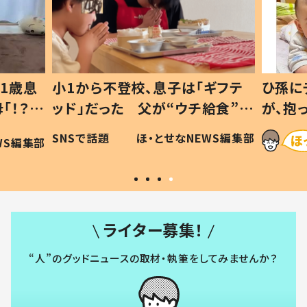
1歳息
小1から不登校、息子は「ギフテ
ひ孫に
「！？」
ッド」だった 父が“ウチ給食”を
が、抱
に「可愛
作り続ける理由とは #令和の親
「涙が
SNSで話題
ほ・とせなNEWS編集部
WS編集部
#令和の子
い」
ライター募集！
“人”のグッドニュースの取材・執筆をしてみませんか？