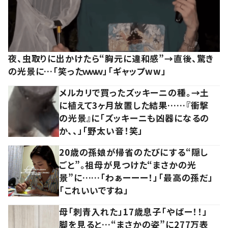
夜、虫取りに出かけたら“胸元に違和感”→直後、驚き
の光景に…「笑ったｗｗｗ」「ギャップww」
メルカリで買ったズッキーニの種。→土
に植えて3ヶ月放置した結果……『衝撃
の光景』に「ズッキーニも凶器になるの
か、、」「野太い音！笑」
20歳の孫娘が帰省のたびにする“隠し
ごと”。祖母が見つけた“まさかの光
景”に……「わぁーーー！」「最高の孫だ」
「これいいですね」
母「刺青入れた」17歳息子「やばー！！」
脚を見ると…“まさかの姿”に277万表