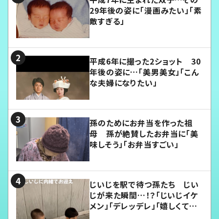
29年後の姿に「漫画みたい」「素
敵すぎる」
平成6年に撮った2ショット 30
年後の姿に…「美男美女」「こん
な夫婦になりたい」
孫のためにお弁当を作った祖
母 孫が絶賛したお弁当に「美
味しそう」「お弁当すごい」
じいじを駅で待つ孫たち じい
じが来た瞬間…！？「じいじイケ
メン」「デレッデレ」「嬉しくて可
愛くてたまらない」「幸せになれ