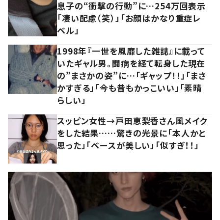
息子の“衝撃の行動”に…254万回表示
「凄い配慮（笑）」「お顔はかなり重症レ
ベル」
1998年『一世を風靡した雑誌』に載って
いたギャル男。闘病を経て転身した現在
の”まさかの姿”に…「ギャップ！！」「まさ
かすぎる」「今も昔もかっこいい」「素晴
らしい」
スッピン女性→戸田恵梨香さん風メイク
をした結果……驚きの光景に「本人かと
思った」「ベースが美しい」「似すぎ！！」