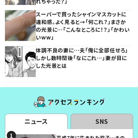
れちゃった？」
スーパーで買ったシャインマスカットに
違和感。よく見ると→「何これ？」まさか
の光景に…「こんなところに！？」「かわい
いww」
体調不良の妻に…夫「俺に全部任せろ」
しかし数時間後「なにこれ…」妻が目に
した光景とは
ニュース
SNS
平成7年に生まれた双子…その