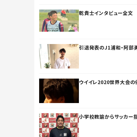
乾貴士インタビュー全文
引退発表のJ1浦和・阿部
ウイイレ2020世界大会
小学校教諭からサッカー