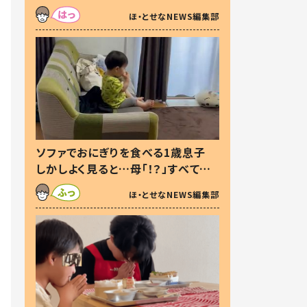
た本音とは
ほ・とせなNEWS編集部
ソファでおにぎりを食べる1歳息子
しかしよく見ると…母「！？」すべてを
察した母の投稿に「可愛いから許
ほ・とせなNEWS編集部
す！」「現行犯〜」