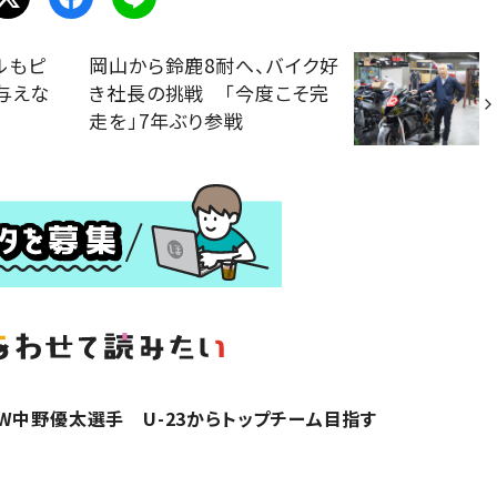
ルもピ
岡山から鈴鹿8耐へ、バイク好
与えな
き社長の挑戦 「今度こそ完
走を」7年ぶり参戦
W中野優太選手 U-23からトップチーム目指す