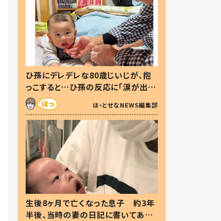
ひ孫にデレデレな80歳じいじが、抱
っこすると…ひ孫の反応に「涙が出ま
した」「可愛くて仕方ない」
ほ・とせなNEWS編集部
生後8ヶ月で亡くなった息子 約3年
半後、当時の妻の日記に書いてあっ