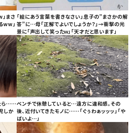
w」まさ
「絵にあう言葉を書きなさい」息子の”まさかの解
るww」
答”に…母「正解でよいでしょうか？」→衝撃の光
景に「声出して笑ったｗ」「天才だと思います」
たら……
ベンチで休憩していると…遠方に違和感。その
児しか
後、近付いてきたモノに……「ぐぅわぁッッッ」「や
ばいよ…」