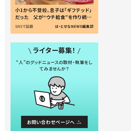
小1から不登校、息子は「ギフテッド」
だった 父が“ウチ給食”を作り続け
る理由とは #令和の親 #令和の子
SNSで話題
ほ・とせなNEWS編集部
ライター募集！
“人”のグッドニュースの取材・執筆をし
てみませんか？
お問い合わせページへ