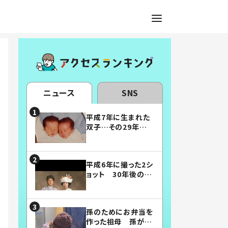
ニュース
SNS
平成7年に生まれた
双子…その29年後
の姿に「漫画みたい」
「素敵すぎる」
平成6年に撮った2シ
ョット 30年後の姿
に…「美男美女」「こ
んな夫婦になりた
い」
孫のためにお弁当を
作った祖母 孫が絶