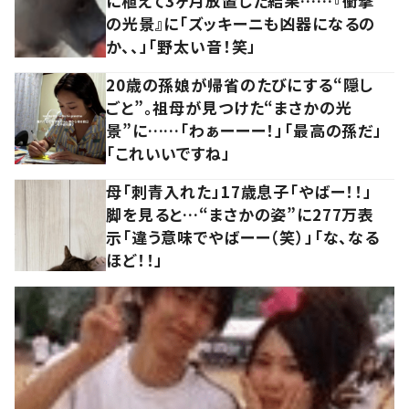
に植えて3ヶ月放置した結果……『衝撃
の光景』に「ズッキーニも凶器になるの
か、、」「野太い音！笑」
20歳の孫娘が帰省のたびにする“隠し
ごと”。祖母が見つけた“まさかの光
景”に……「わぁーーー！」「最高の孫だ」
「これいいですね」
母「刺青入れた」17歳息子「やばー！！」
脚を見ると…“まさかの姿”に277万表
示「違う意味でやばーー（笑）」「な、なる
ほど！！」