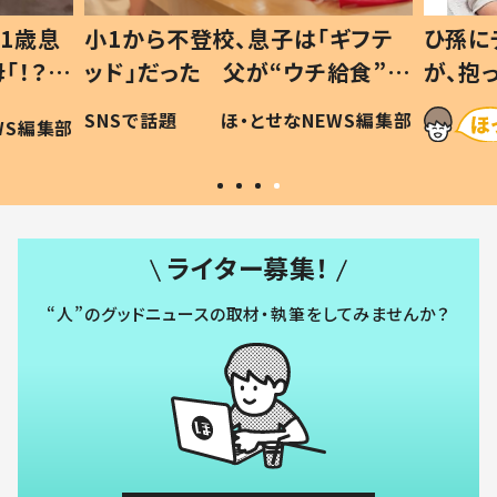
1歳息
小1から不登校、息子は「ギフテ
ひ孫に
「！？」
ッド」だった 父が“ウチ給食”を
が、抱
に「可愛
作り続ける理由とは #令和の親
「涙が
SNSで話題
ほ・とせなNEWS編集部
WS編集部
#令和の子
い」
ライター募集！
“人”のグッドニュースの取材・執筆をしてみませんか？