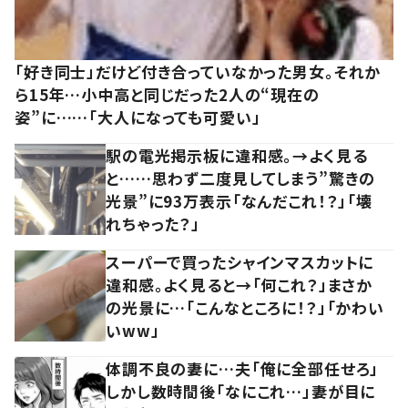
「好き同士」だけど付き合っていなかった男女。それか
ら15年…小中高と同じだった2人の“現在の
姿”に……「大人になっても可愛い」
駅の電光掲示板に違和感。→よく見る
と……思わず二度見してしまう”驚きの
光景”に93万表示「なんだこれ！？」「壊
れちゃった？」
スーパーで買ったシャインマスカットに
違和感。よく見ると→「何これ？」まさか
の光景に…「こんなところに！？」「かわい
いww」
体調不良の妻に…夫「俺に全部任せろ」
しかし数時間後「なにこれ…」妻が目に