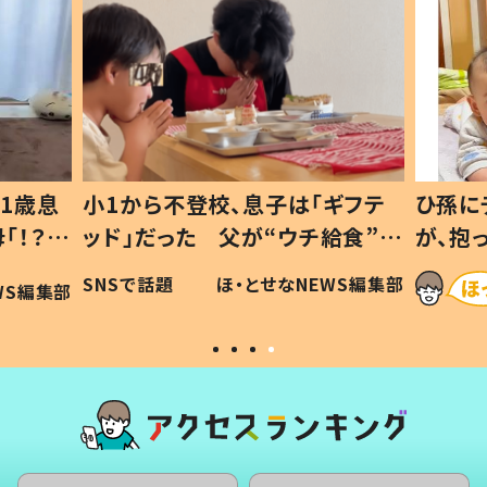
1歳息
小1から不登校、息子は「ギフテ
ひ孫に
「！？」
ッド」だった 父が“ウチ給食”を
が、抱
に「可愛
作り続ける理由とは #令和の親
「涙が
SNSで話題
ほ・とせなNEWS編集部
WS編集部
#令和の子
い」