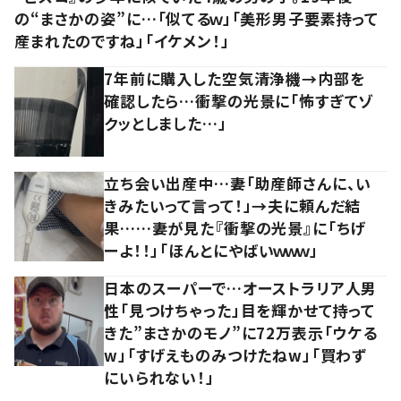
の“まさかの姿”に…「似てるｗ」「美形男子要素持って
産まれたのですね」「イケメン！」
7年前に購入した空気清浄機→内部を
確認したら…衝撃の光景に「怖すぎてゾ
クッとしました…」
立ち会い出産中…妻「助産師さんに、い
きみたいって言って！」→夫に頼んだ結
果……妻が見た『衝撃の光景』に「ちげ
ーよ！！」「ほんとにやばいｗｗｗ」
日本のスーパーで…オーストラリア人男
性「見つけちゃった」目を輝かせて持って
きた”まさかのモノ”に72万表示「ウケる
w」「すげえものみつけたねw」「買わず
にいられない！」