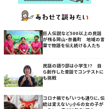
巨人伝説など500以上の民話
が残る岡山・奈義町 地域の言
葉で物語を伝え続ける人たち
民話の語り部は小学生!? 自
ら創作した昔話でコンテストに
も挑戦
コロナ禍でも「いつも通りに。伝
統は変えない」小６の女の子が