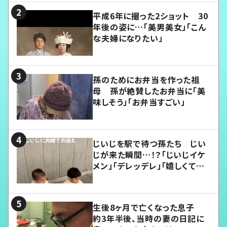
平成6年に撮った2ショット 30
年後の姿に…「美男美女」「こん
な夫婦になりたい」
孫のためにお弁当を作った祖
母 孫が絶賛したお弁当に「美
味しそう」「お弁当すごい」
じいじを駅で待つ孫たち じい
じが来た瞬間…！？「じいじイケ
メン」「デレッデレ」「嬉しくて可
愛くてたまらない」「幸せになれ
る」
生後8ヶ月で亡くなった息子
約3年半後、当時の妻の日記に