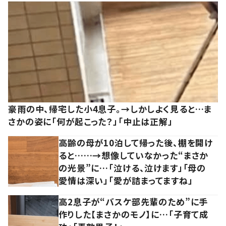
豪雨の中、帰宅した小4息子。→しかしよく見ると…ま
さかの姿に「何が起こった？」「中止は正解」
高齢の母が10泊して帰った後、棚を開け
ると……→想像していなかった“まさか
の光景”に…「泣ける、泣けます」「母の
愛情は深い」「愛が詰まってますね」
高2息子が“バスケ部先輩のため”に手
作りした【まさかのモノ】に…「子育て成