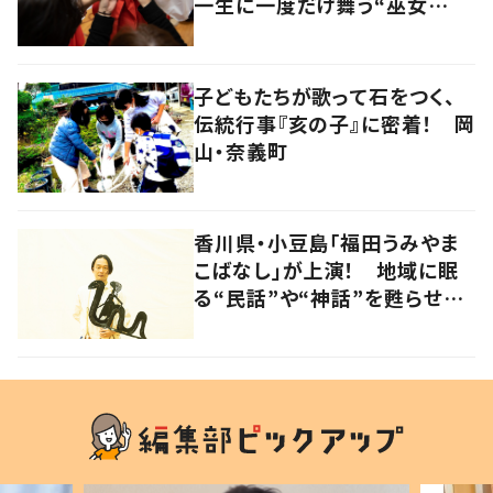
一生に一度だけ舞う“巫女
舞”に密着
子どもたちが歌って石をつく、
伝統行事『亥の子』に密着！ 岡
山・奈義町
香川県・小豆島「福田うみやま
こばなし」が上演！ 地域に眠
る“民話”や“神話”を甦らせつ
ないでいく影絵師の新たな挑
戦とは