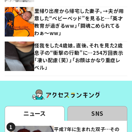
里帰り出産から帰宅した妻子。→夫が用
意した“ベビーベッド”を見ると…「英才
教育が過ぎるww」「闘魂こめられてる
わぁ～ww」
怪我をした4歳娘。直後、それを見た2歳
息子の“衝撃の行動”に…254万回表示
「凄い配慮（笑）」「お顔はかなり重症レ
ベル」
ニュース
SNS
平成7年に生まれた双子…その