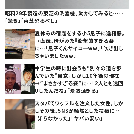
昭和29年製造の東芝の洗濯機。動かしてみると……
「驚き」「東芝恐るべし」
夏休みの宿題をする小5息子に違和感。
→直後、母がみた『衝撃的すぎる姿』
に…「息子くんサイコーww」「吹き出し
ちゃいましたww」
中学生の時に出会うも“別々の道を歩
んでいた”男女。しかし10年後の現在
→”まさかすぎる姿”に…「2人とも遠回
りしたんだね」「素敵過ぎる」
スタバでワッフルを注文した女性。しか
しその後、SNSが騒然とした投稿に…
「知らなかった」「ヤバい安い」