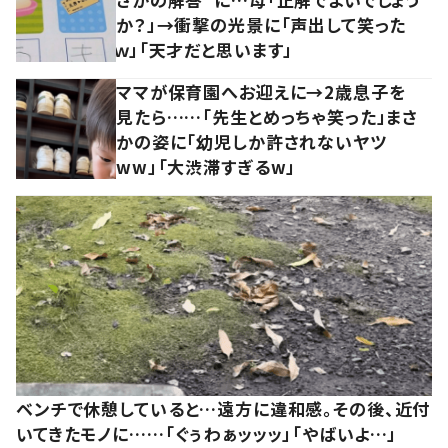
か？」→衝撃の光景に「声出して笑った
ｗ」「天才だと思います」
ママが保育園へお迎えに→2歳息子を
見たら……「先生とめっちゃ笑った」まさ
かの姿に「幼児しか許されないヤツ
ww」「大渋滞すぎるw」
ベンチで休憩していると…遠方に違和感。その後、近付
いてきたモノに……「ぐぅわぁッッッ」「やばいよ…」