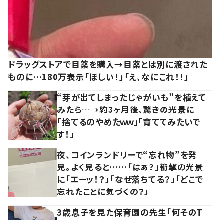
ドラッグストアで目薬を購入→目薬とは別に渡された
ものに…180万表示「ほしい！」「え、なにこれ！！」
“芽が出てしまったじゃがいも”を植えて
みたら…→約3ヶ月後、驚きの光景に
「捨てるのやめたｗｗ」「育ててみたいで
す！」
夜、コインランドリーで“忘れ物”を発
見。よく見ると……「はぁ？」衝撃の光景
に「エーッ！？」「なぜ落ちてる？」「どこで
忘れたことに気づくの？」
3歳息子を見た保育園の先生「何そのT