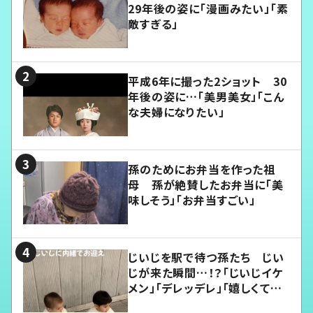
29年後の姿に「漫画みたい」「素
敵すぎる」
平成6年に撮った2ショット 30
年後の姿に…「美男美女」「こん
な夫婦になりたい」
孫のためにお弁当を作った祖
母 孫が絶賛したお弁当に「美
味しそう」「お弁当すごい」
じいじを駅で待つ孫たち じい
じが来た瞬間…！？「じいじイケ
メン」「デレッデレ」「嬉しくて可
愛くてたまらない」「幸せになれ