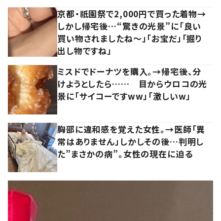
京都・祇園祭で2,000円で買った着物→
しかし帰宅後…“驚きの光景”に「良い
買い物されましたね～」「お宝だ」「掘り
出し物ですね」
ミスドでドーナツを購入。→帰宅後、分
けようとしたら…… 目からウロコの光
景に「サイコーですww」「激しいw」
胸部に違和感を覚えた女性。→医師「異
常はありません」しかしその後…判明し
た”まさかの病”。女性の現在に迫る