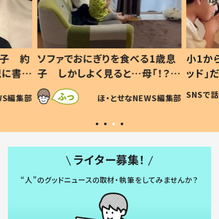
息子 約
ソファでおにぎりを食べる1歳息
小1か
記に書い
子 しかしよく見ると…母「！？」
ッド」
すべてを察した母の投稿に「可愛
作り続
SNSで
WS編集部
ほ・とせなNEWS編集部
いから許す！」「現行犯〜」
#令和
ライター募集！
“人”のグッドニュースの取材・執筆をしてみませんか？