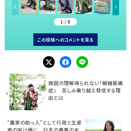
1 / 8
この投稿へのコメントを見る
周囲の理解得られない「線維筋痛
症」 苦しみ乗り越え発信する理
由とは
“農家の助っ人”として行政と生産
者の架け橋に 日本の農業の未