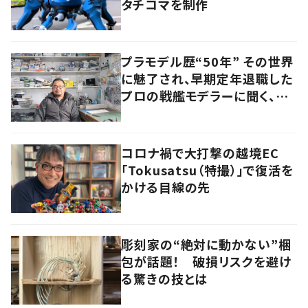
タチコマを制作
プラモデル歴“50年” その世界
に魅了され、早期定年退職した
プロの戦艦モデラーに聞く、充
実したセカンドライフ
コロナ禍で大打撃の越境EC
「Tokusatsu（特撮）」で復活を
かける目線の先
彫刻家の“絶対に動かない”梱
包が話題！ 破損リスクを避け
る驚きの技とは