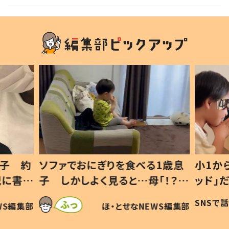
息子 約
ソファでおにぎりを食べる1歳息
小1か
記に書い
子 しかしよく見ると…母「！？」
ッド」
すべてを察した母の投稿に「可愛
作り続
SNSで
WS編集部
ほ・とせなNEWS編集部
いから許す！」「現行犯〜」
#令和