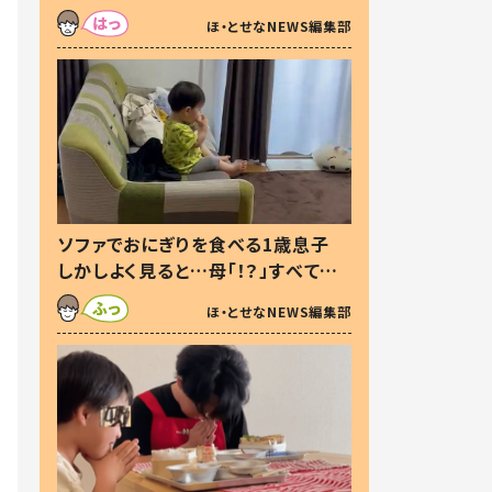
た本音とは
ほ・とせなNEWS編集部
ソファでおにぎりを食べる1歳息子
しかしよく見ると…母「！？」すべてを
察した母の投稿に「可愛いから許
ほ・とせなNEWS編集部
す！」「現行犯〜」