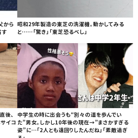
父から
昭和29年製造の東芝の洗濯機。動かしてみる
省す
と……「驚き」「東芝恐るべし」
直後、
中学生の時に出会うも“別々の道を歩んでい
んサイコ
た”男女。しかし10年後の現在→”まさかすぎる
姿”に…「2人とも遠回りしたんだね」「素敵過ぎ
る」