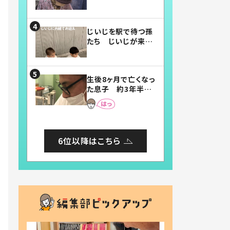
賛したお弁当に「美
味しそう」「お弁当す
ごい」
じいじを駅で待つ孫
たち じいじが来た
瞬間…！？「じいじイ
ケメン」「デレッデレ」
「嬉しくて可愛くてた
生後8ヶ月で亡くなっ
まらない」「幸せにな
た息子 約3年半
れる」
後、当時の妻の日記
に書いてあった本音
とは
6位以降はこちら