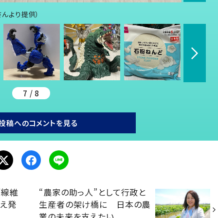
さんより提供）
7 / 8
投稿へのコメントを見る
「線維
“農家の助っ人”として行政と
越え発
生産者の架け橋に 日本の農
業の未来を支えたい