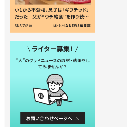
小1から不登校、息子は「ギフテッド」
だった 父が“ウチ給食”を作り続け
る理由とは #令和の親 #令和の子
SNSで話題
ほ・とせなNEWS編集部
ライター募集！
“人”のグッドニュースの取材・執筆をし
てみませんか？
お問い合わせページへ