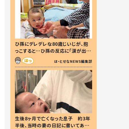
ひ孫にデレデレな80歳じいじが、抱
っこすると…ひ孫の反応に「涙が出ま
した」「可愛くて仕方ない」
ほ・とせなNEWS編集部
生後8ヶ月で亡くなった息子 約3年
半後、当時の妻の日記に書いてあっ