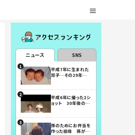
ニュース
SNS
平成7年に生まれた
双子…その29年後
の姿に「漫画みたい」
「素敵すぎる」
平成6年に撮った2シ
ョット 30年後の姿
に…「美男美女」「こ
んな夫婦になりた
い」
孫のためにお弁当を
作った祖母 孫が絶