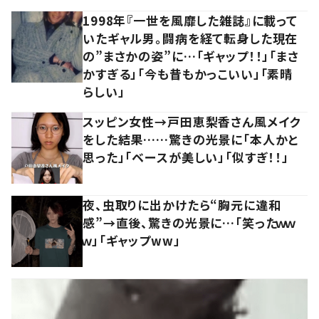
1998年『一世を風靡した雑誌』に載って
いたギャル男。闘病を経て転身した現在
の”まさかの姿”に…「ギャップ！！」「まさ
かすぎる」「今も昔もかっこいい」「素晴
らしい」
スッピン女性→戸田恵梨香さん風メイク
をした結果……驚きの光景に「本人かと
思った」「ベースが美しい」「似すぎ！！」
夜、虫取りに出かけたら“胸元に違和
感”→直後、驚きの光景に…「笑ったｗｗ
ｗ」「ギャップww」