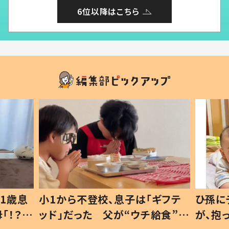
6位以降はこちら
ギフテ
ひ孫にデレデレな80歳じいじ
給食”を
が、抱っこすると…ひ孫の反応に