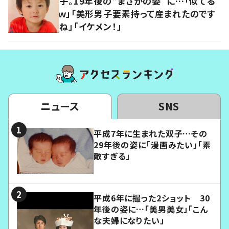
子。19年後の“まさかの姿”に…「似てる
ｗ」「美形男子要素持って産まれたのです
ね」「イケメン！」
ニュース
SNS
平成7年に生まれた双子…その
29年後の姿に「漫画みたい」「素
敵すぎる」
平成6年に撮った2ショット 30
年後の姿に…「美男美女」「こん
な夫婦になりたい」