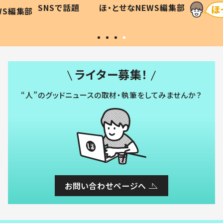
和の親
「涙が出ました」「可愛くて仕方な
WS編集部
ほ・とせなNEWS編集部
い」
ライター募集！
“人”のグッドニュースの取材・執筆をしてみませんか？
お問い合わせページへ