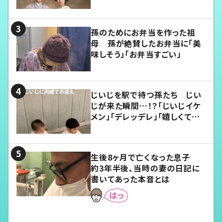
孫のためにお弁当を作った祖
母 孫が絶賛したお弁当に「美
味しそう」「お弁当すごい」
じいじを駅で待つ孫たち じい
じが来た瞬間…！？「じいじイケ
メン」「デレッデレ」「嬉しくて可
愛くてたまらない」「幸せになれ
る」
生後8ヶ月で亡くなった息子
約3年半後、当時の妻の日記に
書いてあった本音とは