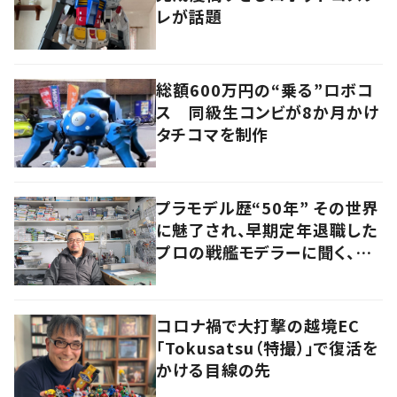
レが話題
総額600万円の“乗る”ロボコ
ス 同級生コンビが8か月かけ
タチコマを制作
プラモデル歴“50年” その世界
に魅了され、早期定年退職した
プロの戦艦モデラーに聞く、充
実したセカンドライフ
コロナ禍で大打撃の越境EC
「Tokusatsu（特撮）」で復活を
かける目線の先