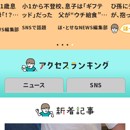
ギフテ
ひ孫にデレデレな80歳じいじ
給食”を
が、抱っこすると…ひ孫の反応に
和の親
「涙が出ました」「可愛くて仕方な
WS編集部
ほ・とせなNEWS編集部
い」
ニュース
SNS