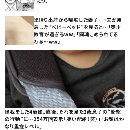
「えっ」
里帰り出産から帰宅した妻子。→夫が用
意した“ベビーベッド”を見ると…「英才
教育が過ぎるww」「闘魂こめられてる
わぁ～ww」
怪我をした4歳娘。直後、それを見た2歳息子の“衝撃
の行動”に…254万回表示「凄い配慮（笑）」「お顔はか
なり重症レベル」