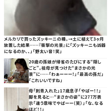
メルカリで買ったズッキーニの種。→土に植えて3ヶ月
放置した結果……『衝撃の光景』に「ズッキーニも凶器
になるのか、、」「野太い音！笑」
20歳の孫娘が帰省のたびにする“隠し
ごと”。祖母が見つけた“まさかの光
景”に……「わぁーーー！」「最高の孫だ」
「これいいですね」
母「刺青入れた」17歳息子「やばー！！」
脚を見ると…“まさかの姿”に277万表
示「違う意味でやばーー（笑）」「な、なる
ほど！！」