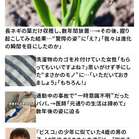
長ネギの葉だけ収穫し、数年間放置…→その後、掘り
起こしてみた結果…“驚愕の姿”に「え？」「我々は進化
の瞬間を目にしたのか」
洗濯物のカゴを片付けていた女性「もら
ってもいいですよね？」思いがけず手にし
た“まさかのモノ”に…「いただいておき
ましょう」「もちろん！」
通勤中の事故で“一時意識不明”だった
パパ。→医師「元通りの生活は諦めて」
数年後の姿に迫る
『ビスコ』の少年に似ていた4歳の男の