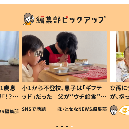
1歳息
小1から不登校、息子は「ギフテ
ひ孫に
「！？」
ッド」だった 父が“ウチ給食”を
が、抱
に「可愛
作り続ける理由とは #令和の親
「涙が
SNSで話題
ほ・とせなNEWS編集部
WS編集部
#令和の子
い」