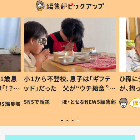
1歳息
小1から不登校、息子は「ギフテ
ひ孫に
「！？」
ッド」だった 父が“ウチ給食”を
が、抱
に「可愛
作り続ける理由とは #令和の親
「涙が
SNSで話題
ほ・とせなNEWS編集部
WS編集部
#令和の子
い」