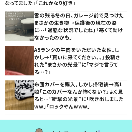
なってました」「これかなり好き」
雪の残る冬の日、ガレージ前で見つけた
まさかの生き物→保護後の現在の姿
に…「過酷な状況でしたね」「寒くて動け
なかったのかも」
A5ランクの牛肉をいただいた女性。し
かし→「貰いに来てください、、」投稿さ
れた“まさかの光景”に「マジで言うて
る…？」
布団カバーを購入。しかし帰宅後→高1
娘「このカバーなんか怖くない？」よく見
ると…”衝撃の光景”に「吹き出しました
ww」「ロックやんwww」