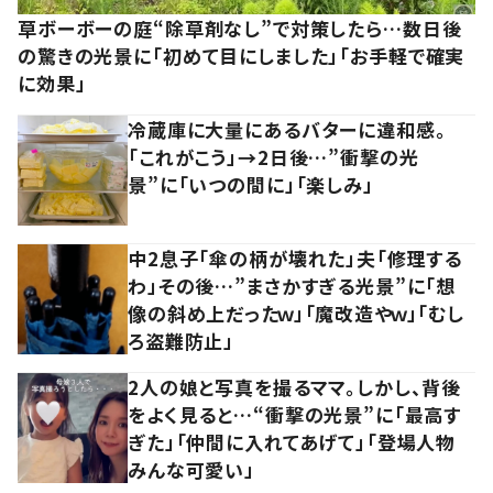
草ボーボーの庭“除草剤なし”で対策したら…数日後
の驚きの光景に「初めて目にしました」「お手軽で確実
に効果」
冷蔵庫に大量にあるバターに違和感。
「これがこう」→2日後…”衝撃の光
景”に「いつの間に」「楽しみ」
中2息子「傘の柄が壊れた」夫「修理する
わ」その後…”まさかすぎる光景”に「想
像の斜め上だったｗ」「魔改造やｗ」「むし
ろ盗難防止」
2人の娘と写真を撮るママ。しかし、背後
をよく見ると…“衝撃の光景”に「最高す
ぎた」「仲間に入れてあげて」「登場人物
みんな可愛い」