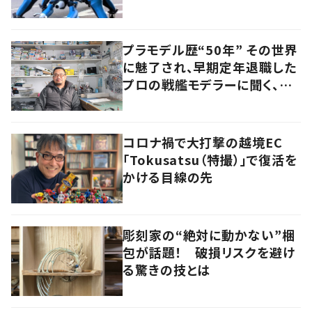
プラモデル歴“50年” その世界
に魅了され、早期定年退職した
プロの戦艦モデラーに聞く、充
実したセカンドライフ
コロナ禍で大打撃の越境EC
「Tokusatsu（特撮）」で復活を
かける目線の先
彫刻家の“絶対に動かない”梱
包が話題！ 破損リスクを避け
る驚きの技とは