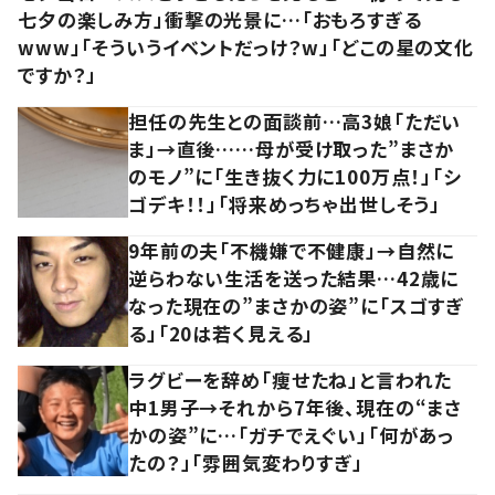
七夕の楽しみ方」衝撃の光景に…「おもろすぎる
www」「そういうイベントだっけ？w」「どこの星の文化
ですか？」
担任の先生との面談前…高3娘「ただい
ま」→直後……母が受け取った”まさか
のモノ”に「生き抜く力に100万点！」「シ
ゴデキ！！」「将来めっちゃ出世しそう」
9年前の夫「不機嫌で不健康」→自然に
逆らわない生活を送った結果…42歳に
なった現在の”まさかの姿”に「スゴすぎ
る」「20は若く見える」
ラグビーを辞め「痩せたね」と言われた
中1男子→それから7年後、現在の“まさ
かの姿”に…「ガチでえぐい」「何があっ
たの？」「雰囲気変わりすぎ」