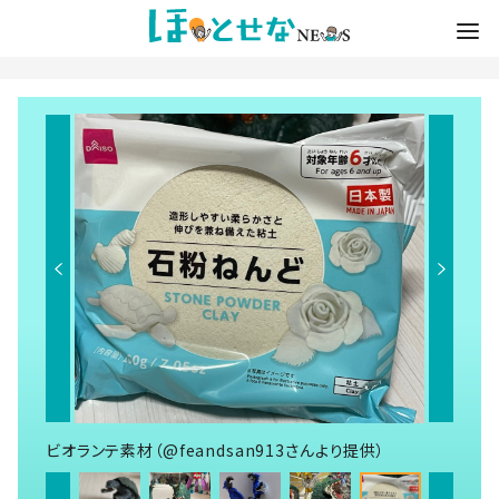
ビオランテ素材（@feandsan913さんより提供）