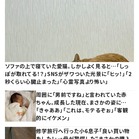
ソファの上で寝ていた愛猫。しかしよく見ると…「しっ
ぽが取れてる！？」SNSがザワついた光景に「ヒッ！」「2
秒くらい心臓止まった」「心霊写真より怖い」
周囲に「男前ですね」と言われていた赤
ちゃん。成長した現在、まさかの姿に…
「きゃああ」「これは、モテるぞぉ」「客観
的にイケメン」
修学旅行へ行った小6息子「良い買い物
をした！」→母が驚愕した“まさかの購入