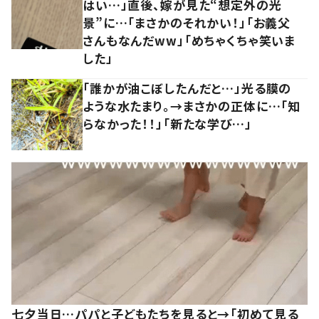
はい…」直後、嫁が見た“想定外の光
景”に…「まさかのそれかい！」「お義父
さんもなんだww」「めちゃくちゃ笑いま
した」
「誰かが油こぼしたんだと…」光る膜の
ような水たまり。→まさかの正体に…「知
らなかった！！」「新たな学び…」
七夕当日…パパと子どもたちを見ると→「初めて見る