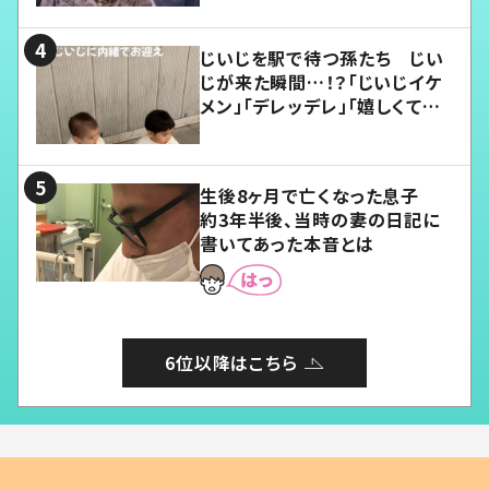
じいじを駅で待つ孫たち じい
じが来た瞬間…！？「じいじイケ
メン」「デレッデレ」「嬉しくて可
愛くてたまらない」「幸せになれ
る」
生後8ヶ月で亡くなった息子
約3年半後、当時の妻の日記に
書いてあった本音とは
6位以降はこちら