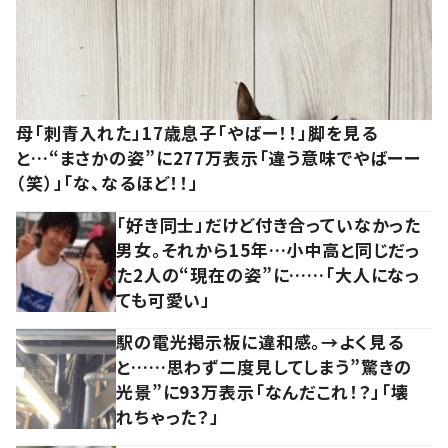
母「刺青入れた」17歳息子「やばー！！」脚を見る
と…“まさかの姿”に277万表示「違う意味でやばーー
（笑）」「な、なるほど！！」
「好き同士」だけど付き合っていなかった
男女。それから15年…小中高と同じだっ
た2人の“現在の姿”に……「大人になっ
ても可愛い」
駅の電光掲示板に違和感。→よく見る
と……思わず二度見してしまう”驚きの
光景”に93万表示「なんだこれ！？」「壊
れちゃった？」