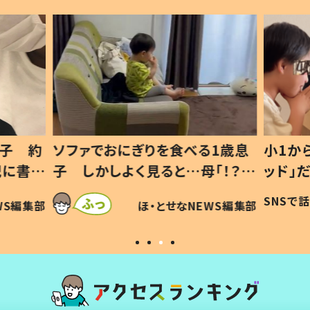
1歳息
小1から不登校、息子は「ギフテ
ひ孫に
「！？」
ッド」だった 父が“ウチ給食”を
が、抱
に「可愛
作り続ける理由とは #令和の親
「涙が
SNSで話題
ほ・とせなNEWS編集部
WS編集部
#令和の子
い」