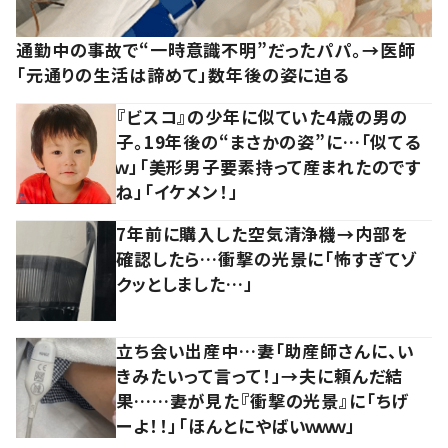
通勤中の事故で“一時意識不明”だったパパ。→医師
「元通りの生活は諦めて」数年後の姿に迫る
『ビスコ』の少年に似ていた4歳の男の
子。19年後の“まさかの姿”に…「似てる
ｗ」「美形男子要素持って産まれたのです
ね」「イケメン！」
7年前に購入した空気清浄機→内部を
確認したら…衝撃の光景に「怖すぎてゾ
クッとしました…」
立ち会い出産中…妻「助産師さんに、い
きみたいって言って！」→夫に頼んだ結
果……妻が見た『衝撃の光景』に「ちげ
ーよ！！」「ほんとにやばいｗｗｗ」