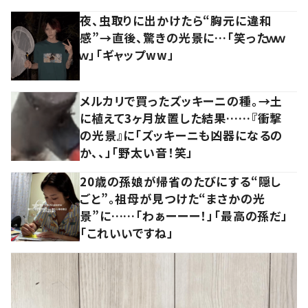
夜、虫取りに出かけたら“胸元に違和
感”→直後、驚きの光景に…「笑ったｗｗ
ｗ」「ギャップww」
メルカリで買ったズッキーニの種。→土
に植えて3ヶ月放置した結果……『衝撃
の光景』に「ズッキーニも凶器になるの
か、、」「野太い音！笑」
20歳の孫娘が帰省のたびにする“隠し
ごと”。祖母が見つけた“まさかの光
景”に……「わぁーーー！」「最高の孫だ」
「これいいですね」