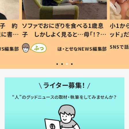
1歳息
小1から不登校、息子は「ギフテ
ひ孫に
「！？」
ッド」だった 父が“ウチ給食”を
が、抱
に「可愛
作り続ける理由とは #令和の親
「涙が
SNSで話題
ほ・とせなNEWS編集部
WS編集部
#令和の子
い」
ライター募集！
“人”のグッドニュースの取材・執筆をしてみませんか？