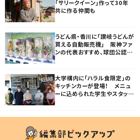
「サリークイーン」作って30年
共に作る仲間も
うどん県・香川に「讃岐うどんが
買える自動販売機」 阪神ファ
ンの代表おすすめ、球団公認カ
レーうどんも
大学構内に「ハラル食限定」の
キッチンカーが登場！ メニュ
ーに込められた学生やスタッフ
の思いとは