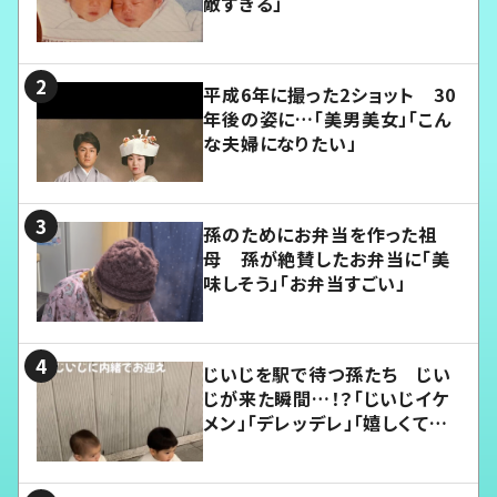
敵すぎる」
平成6年に撮った2ショット 30
年後の姿に…「美男美女」「こん
な夫婦になりたい」
孫のためにお弁当を作った祖
母 孫が絶賛したお弁当に「美
味しそう」「お弁当すごい」
じいじを駅で待つ孫たち じい
じが来た瞬間…！？「じいじイケ
メン」「デレッデレ」「嬉しくて可
愛くてたまらない」「幸せになれ
る」