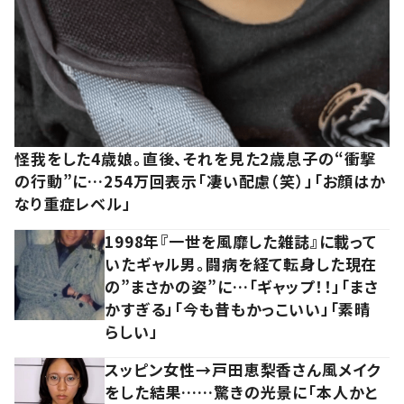
怪我をした4歳娘。直後、それを見た2歳息子の“衝撃
の行動”に…254万回表示「凄い配慮（笑）」「お顔はか
なり重症レベル」
1998年『一世を風靡した雑誌』に載って
いたギャル男。闘病を経て転身した現在
の”まさかの姿”に…「ギャップ！！」「まさ
かすぎる」「今も昔もかっこいい」「素晴
らしい」
スッピン女性→戸田恵梨香さん風メイク
をした結果……驚きの光景に「本人かと