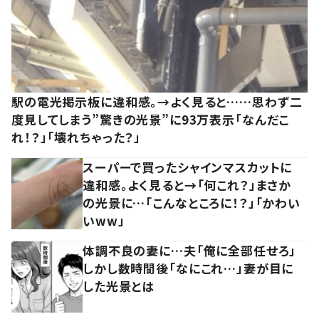
駅の電光掲示板に違和感。→よく見ると……思わず二
度見してしまう”驚きの光景”に93万表示「なんだこ
れ！？」「壊れちゃった？」
スーパーで買ったシャインマスカットに
違和感。よく見ると→「何これ？」まさか
の光景に…「こんなところに！？」「かわい
いww」
体調不良の妻に…夫「俺に全部任せろ」
しかし数時間後「なにこれ…」妻が目に
した光景とは