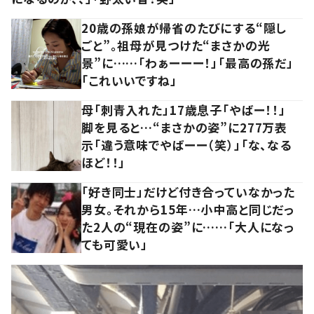
20歳の孫娘が帰省のたびにする“隠し
ごと”。祖母が見つけた“まさかの光
景”に……「わぁーーー！」「最高の孫だ」
「これいいですね」
母「刺青入れた」17歳息子「やばー！！」
脚を見ると…“まさかの姿”に277万表
示「違う意味でやばーー（笑）」「な、なる
ほど！！」
「好き同士」だけど付き合っていなかった
男女。それから15年…小中高と同じだっ
た2人の“現在の姿”に……「大人になっ
ても可愛い」