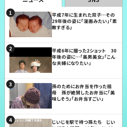
平成7年に生まれた双子…その
29年後の姿に「漫画みたい」「素
敵すぎる」
平成6年に撮った2ショット 30
年後の姿に…「美男美女」「こん
な夫婦になりたい」
孫のためにお弁当を作った祖
母 孫が絶賛したお弁当に「美
味しそう」「お弁当すごい」
じいじを駅で待つ孫たち じい