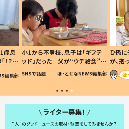
1歳息
小1から不登校、息子は「ギフテ
ひ孫に
「！？」
ッド」だった 父が“ウチ給食”を
が、抱
に「可愛
作り続ける理由とは #令和の親
「涙が
SNSで話題
ほ・とせなNEWS編集部
WS編集部
#令和の子
い」
ライター募集！
“人”のグッドニュースの取材・執筆をしてみませんか？