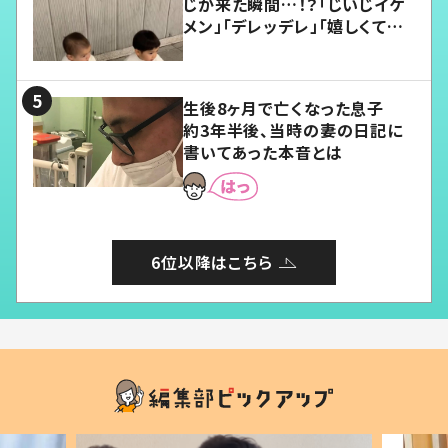
じが来た瞬間…！？「じいじイケ
メン」「デレッデレ」「嬉しくて可
愛くてたまらない」「幸せになれ
る」
生後8ヶ月で亡くなった息子
約3年半後、当時の妻の日記に
書いてあった本音とは
6位以降はこちら