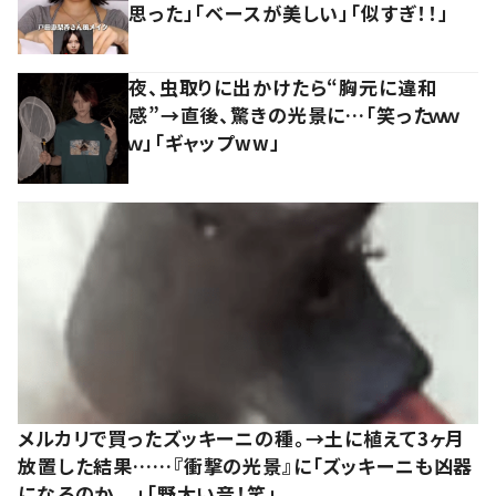
思った」「ベースが美しい」「似すぎ！！」
夜、虫取りに出かけたら“胸元に違和
感”→直後、驚きの光景に…「笑ったｗｗ
ｗ」「ギャップww」
メルカリで買ったズッキーニの種。→土に植えて3ヶ月
放置した結果……『衝撃の光景』に「ズッキーニも凶器
になるのか、、」「野太い音！笑」