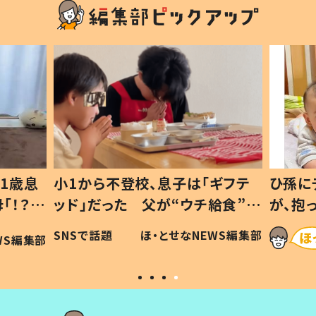
1歳息
小1から不登校、息子は「ギフテ
ひ孫に
「！？」
ッド」だった 父が“ウチ給食”を
が、抱
に「可愛
作り続ける理由とは #令和の親
「涙が
SNSで話題
ほ・とせなNEWS編集部
WS編集部
#令和の子
い」