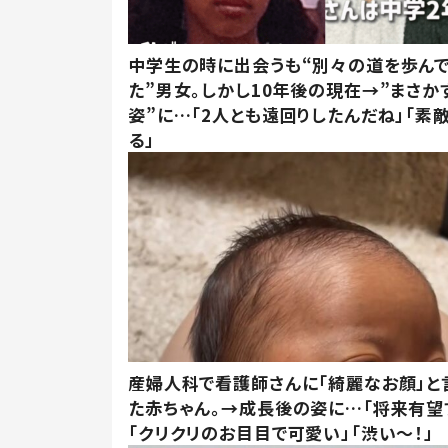
中学生の時に出会うも“別々の道を歩ん
た”男女。しかし10年後の現在→”まさか
姿”に…「2人とも遠回りしたんだね」「素
る」
産婦人科で看護師さんに「綺麗なお顔」と
た赤ちゃん。→成長後の姿に…「将来有望
「クリクリのお目目で可愛い」「渋い～！」