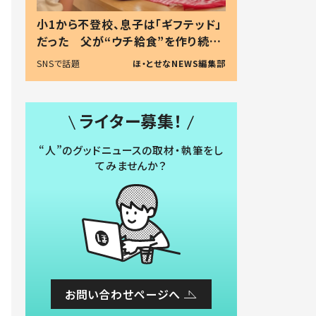
小1から不登校、息子は「ギフテッド」
だった 父が“ウチ給食”を作り続け
る理由とは #令和の親 #令和の子
SNSで話題
ほ・とせなNEWS編集部
ライター募集！
“人”のグッドニュースの取材・執筆をし
てみませんか？
お問い合わせページへ