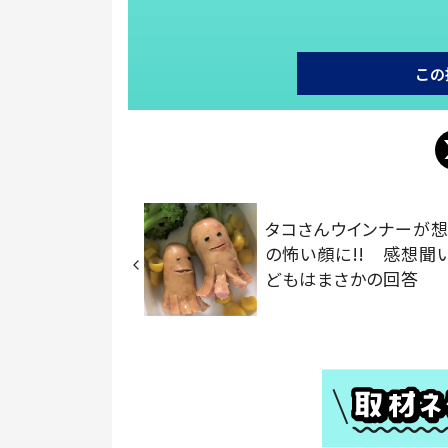
この
タコさんウインナーが
の怖い顔に!! 感想聞
どもはまさかの回答