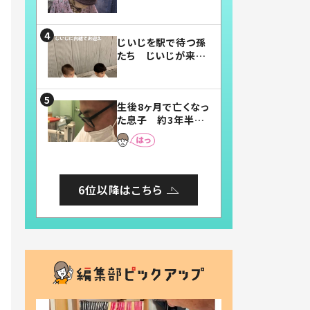
賛したお弁当に「美
味しそう」「お弁当す
ごい」
じいじを駅で待つ孫
たち じいじが来た
瞬間…！？「じいじイ
ケメン」「デレッデレ」
「嬉しくて可愛くてた
生後8ヶ月で亡くなっ
まらない」「幸せにな
た息子 約3年半
れる」
後、当時の妻の日記
に書いてあった本音
とは
6位以降はこちら