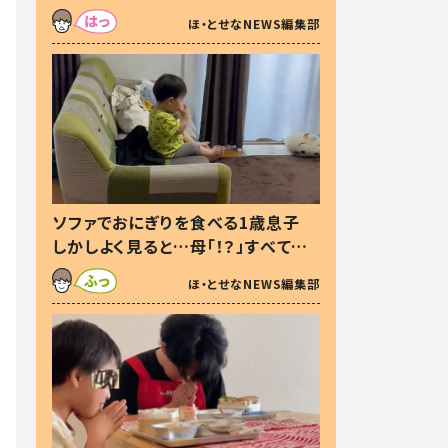
た本音とは
ほ・とせなNEWS編集部
ソファでおにぎりを食べる1歳息子
しかしよく見ると…母「！？」すべてを
察した母の投稿に「可愛いから許
ほ・とせなNEWS編集部
す！」「現行犯〜」