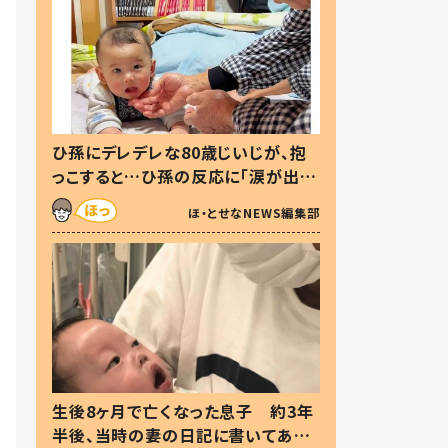
ひ孫にデレデレな80歳じいじが、抱
っこすると…ひ孫の反応に「涙が出ま
した」「可愛くて仕方ない」
ほ・とせなNEWS編集部
生後8ヶ月で亡くなった息子 約3年
半後、当時の妻の日記に書いてあっ