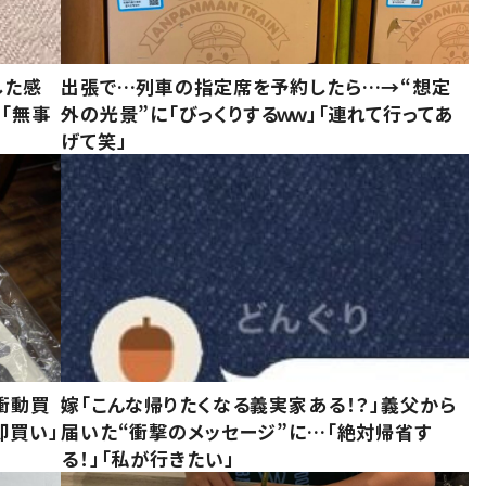
した感
出張で…列車の指定席を予約したら…→“想定
に「無事
外の光景”に「びっくりするｗｗ」「連れて行ってあ
げて笑」
衝動買
嫁「こんな帰りたくなる義実家ある！？」義父から
即買い」
届いた“衝撃のメッセージ”に…「絶対帰省す
る！」「私が行きたい」