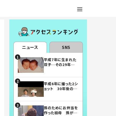
ニュース
SNS
平成7年に生まれた
双子…その29年後
の姿に「漫画みたい」
「素敵すぎる」
平成6年に撮った2シ
ョット 30年後の姿
に…「美男美女」「こ
んな夫婦になりた
い」
孫のためにお弁当を
作った祖母 孫が絶