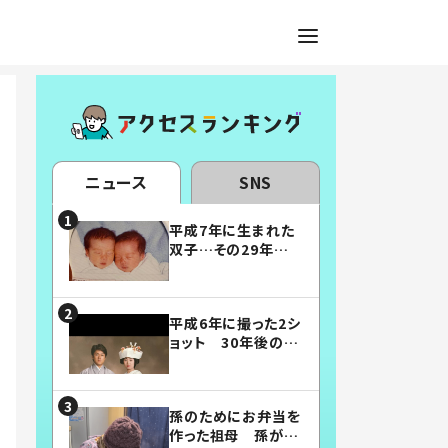
ニュース
SNS
平成7年に生まれた
双子…その29年後
の姿に「漫画みたい」
「素敵すぎる」
平成6年に撮った2シ
ョット 30年後の姿
に…「美男美女」「こ
んな夫婦になりた
い」
孫のためにお弁当を
作った祖母 孫が絶