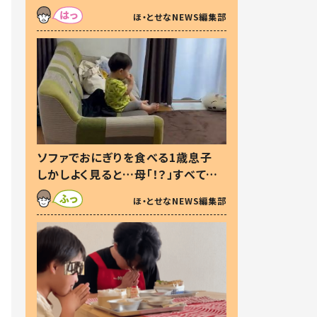
た本音とは
ほ・とせなNEWS編集部
ソファでおにぎりを食べる1歳息子
しかしよく見ると…母「！？」すべてを
察した母の投稿に「可愛いから許
ほ・とせなNEWS編集部
す！」「現行犯〜」