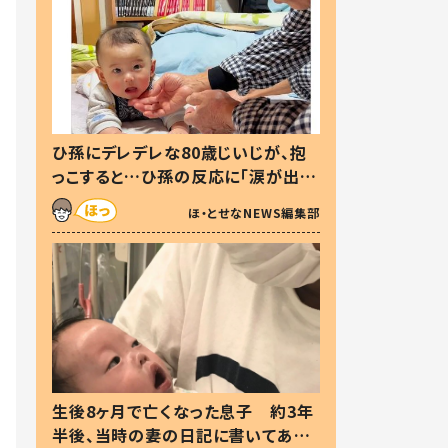
ひ孫にデレデレな80歳じいじが、抱
っこすると…ひ孫の反応に「涙が出ま
した」「可愛くて仕方ない」
ほ・とせなNEWS編集部
生後8ヶ月で亡くなった息子 約3年
半後、当時の妻の日記に書いてあっ