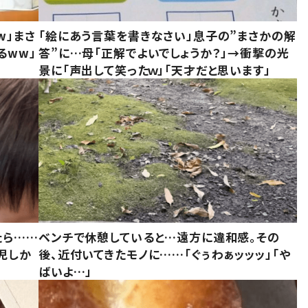
w」まさ
「絵にあう言葉を書きなさい」息子の”まさかの解
るww」
答”に…母「正解でよいでしょうか？」→衝撃の光
景に「声出して笑ったｗ」「天才だと思います」
たら……
ベンチで休憩していると…遠方に違和感。その
児しか
後、近付いてきたモノに……「ぐぅわぁッッッ」「や
ばいよ…」