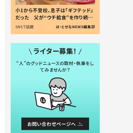
小1から不登校、息子は「ギフテッド」
だった 父が“ウチ給食”を作り続け
る理由とは #令和の親 #令和の子
SNSで話題
ほ・とせなNEWS編集部
ライター募集！
“人”のグッドニュースの取材・執筆をし
てみませんか？
お問い合わせページへ