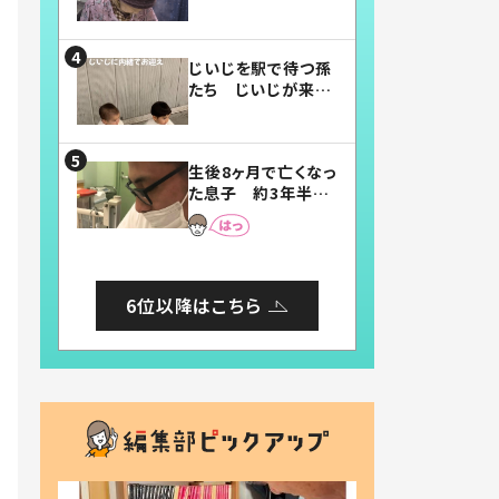
賛したお弁当に「美
味しそう」「お弁当す
ごい」
じいじを駅で待つ孫
たち じいじが来た
瞬間…！？「じいじイ
ケメン」「デレッデレ」
「嬉しくて可愛くてた
生後8ヶ月で亡くなっ
まらない」「幸せにな
た息子 約3年半
れる」
後、当時の妻の日記
に書いてあった本音
とは
6位以降はこちら