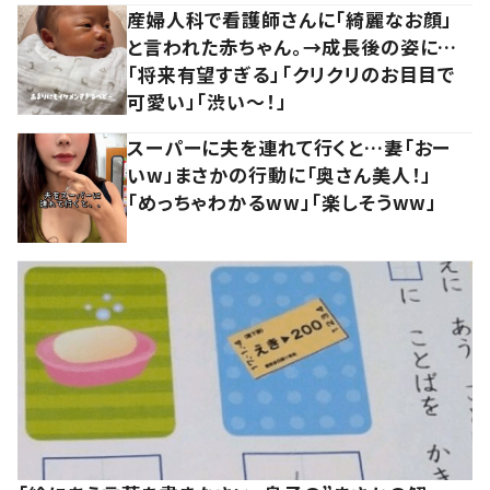
産婦人科で看護師さんに「綺麗なお顔」
と言われた赤ちゃん。→成長後の姿に…
「将来有望すぎる」「クリクリのお目目で
可愛い」「渋い～！」
スーパーに夫を連れて行くと…妻「おー
いw」まさかの行動に「奥さん美人！」
「めっちゃわかるww」「楽しそうww」