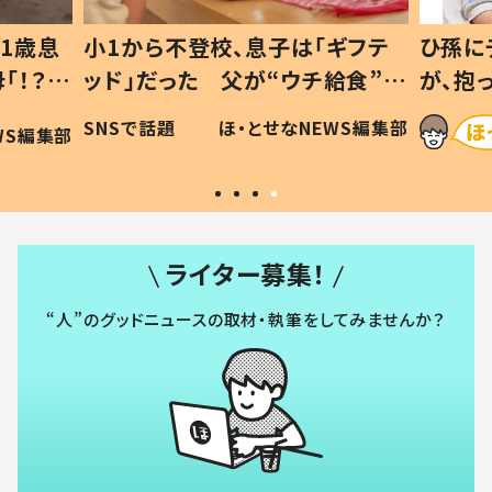
1歳息
小1から不登校、息子は「ギフテ
ひ孫に
「！？」
ッド」だった 父が“ウチ給食”を
が、抱
に「可愛
作り続ける理由とは #令和の親
「涙が
SNSで話題
ほ・とせなNEWS編集部
WS編集部
#令和の子
い」
ライター募集！
“人”のグッドニュースの取材・執筆をしてみませんか？