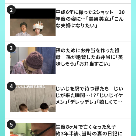
平成6年に撮った2ショット 30
年後の姿に…「美男美女」「こん
な夫婦になりたい」
孫のためにお弁当を作った祖
母 孫が絶賛したお弁当に「美
味しそう」「お弁当すごい」
じいじを駅で待つ孫たち じい
じが来た瞬間…！？「じいじイケ
メン」「デレッデレ」「嬉しくて可
愛くてたまらない」「幸せになれ
る」
生後8ヶ月で亡くなった息子
約3年半後、当時の妻の日記に