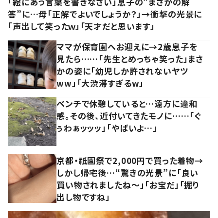
「絵にあう言葉を書きなさい」息子の”まさかの解
答”に…母「正解でよいでしょうか？」→衝撃の光景に
「声出して笑ったｗ」「天才だと思います」
ママが保育園へお迎えに→2歳息子を
見たら……「先生とめっちゃ笑った」まさ
かの姿に「幼児しか許されないヤツ
ww」「大渋滞すぎるw」
ベンチで休憩していると…遠方に違和
感。その後、近付いてきたモノに……「ぐ
ぅわぁッッッ」「やばいよ…」
京都・祇園祭で2,000円で買った着物→
しかし帰宅後…“驚きの光景”に「良い
買い物されましたね～」「お宝だ」「掘り
出し物ですね」