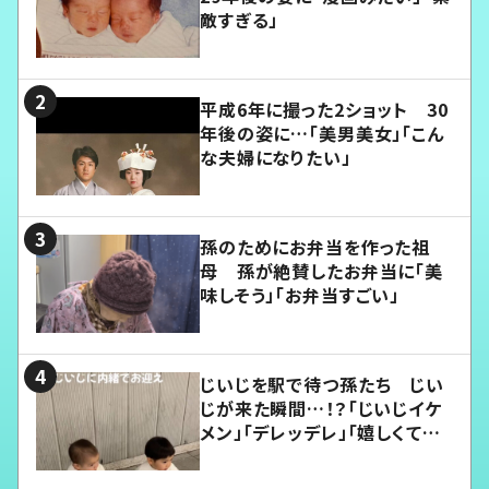
敵すぎる」
平成6年に撮った2ショット 30
年後の姿に…「美男美女」「こん
な夫婦になりたい」
孫のためにお弁当を作った祖
母 孫が絶賛したお弁当に「美
味しそう」「お弁当すごい」
じいじを駅で待つ孫たち じい
じが来た瞬間…！？「じいじイケ
メン」「デレッデレ」「嬉しくて可
愛くてたまらない」「幸せになれ
る」