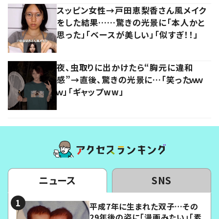
スッピン女性→戸田恵梨香さん風メイク
をした結果……驚きの光景に「本人かと
思った」「ベースが美しい」「似すぎ！！」
夜、虫取りに出かけたら“胸元に違和
感”→直後、驚きの光景に…「笑ったｗｗ
ｗ」「ギャップww」
ニュース
SNS
平成7年に生まれた双子…その
29年後の姿に「漫画みたい」「素