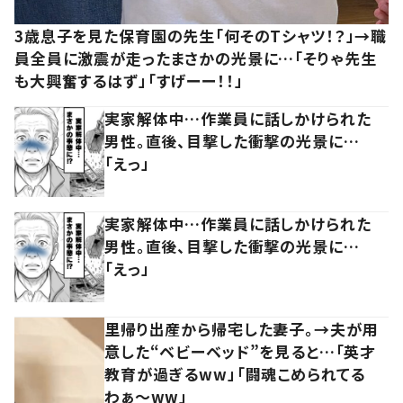
3歳息子を見た保育園の先生「何そのTシャツ！？」→職
員全員に激震が走ったまさかの光景に…「そりゃ先生
も大興奮するはず」「すげーー！！」
実家解体中…作業員に話しかけられた
男性。直後、目撃した衝撃の光景に…
「えっ」
実家解体中…作業員に話しかけられた
男性。直後、目撃した衝撃の光景に…
「えっ」
里帰り出産から帰宅した妻子。→夫が用
意した“ベビーベッド”を見ると…「英才
教育が過ぎるww」「闘魂こめられてる
わぁ～ww」