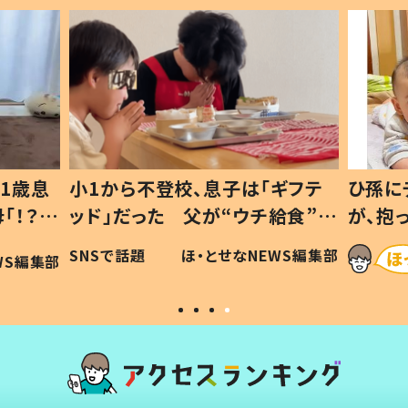
1歳息
小1から不登校、息子は「ギフテ
ひ孫に
「！？」
ッド」だった 父が“ウチ給食”を
が、抱
に「可愛
作り続ける理由とは #令和の親
「涙が
SNSで話題
ほ・とせなNEWS編集部
WS編集部
#令和の子
い」