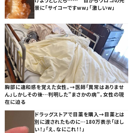
けようとしたら…… 目からウロコの光
景に「サイコーですww」「激しいw」
胸部に違和感を覚えた女性。→医師「異常はありませ
ん」しかしその後…判明した”まさかの病”。女性の現
在に迫る
ドラッグストアで目薬を購入→目薬とは
別に渡されたものに…180万表示「ほし
い！」「え、なにこれ！！」