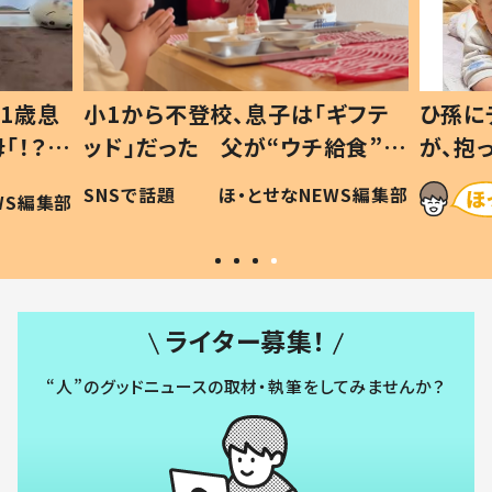
1歳息
小1から不登校、息子は「ギフテ
ひ孫に
「！？」
ッド」だった 父が“ウチ給食”を
が、抱
に「可愛
作り続ける理由とは #令和の親
「涙が
SNSで話題
ほ・とせなNEWS編集部
WS編集部
#令和の子
い」
ライター募集！
“人”のグッドニュースの取材・執筆をしてみませんか？