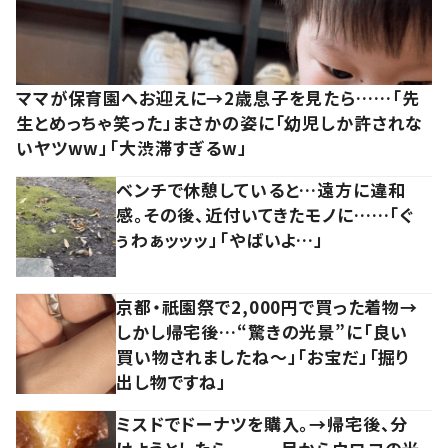
ママが保育園へお迎えに→2歳息子を見たら……「先
生とめっちゃ笑った」まさかの姿に「幼児しか許されな
いヤツww」「大渋滞すぎるw」
ベンチで休憩していると…遠方に違和
感。その後、近付いてきたモノに……「ぐ
ぅわぁッッッ」「やばいよ…」
京都・祇園祭で2,000円で買った着物→
しかし帰宅後…“驚きの光景”に「良い
買い物されましたね～」「お宝だ」「掘り
出し物ですね」
ミスドでドーナツを購入。→帰宅後、分