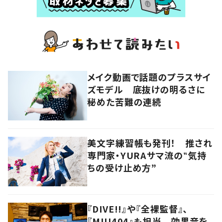
メイク動画で話題のプラスサイ
ズモデル 底抜けの明るさに
秘めた苦難の連続
美文字練習帳も発刊！ 推され
専門家・YURAサマ流の‟気持
ちの受け止め方”
『DIVE!!』や『全裸監督』、
『MIU404』も担当 効果音を