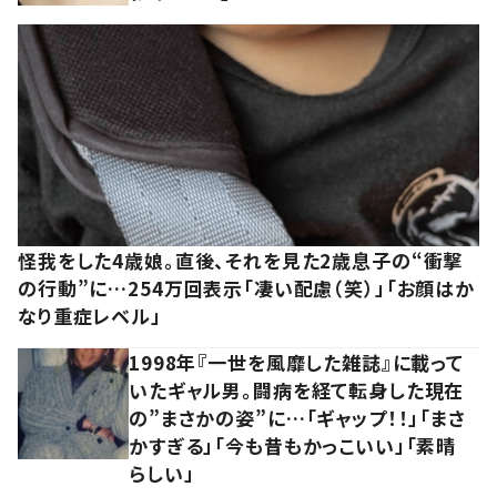
怪我をした4歳娘。直後、それを見た2歳息子の“衝撃
の行動”に…254万回表示「凄い配慮（笑）」「お顔はか
なり重症レベル」
1998年『一世を風靡した雑誌』に載って
いたギャル男。闘病を経て転身した現在
の”まさかの姿”に…「ギャップ！！」「まさ
かすぎる」「今も昔もかっこいい」「素晴
らしい」