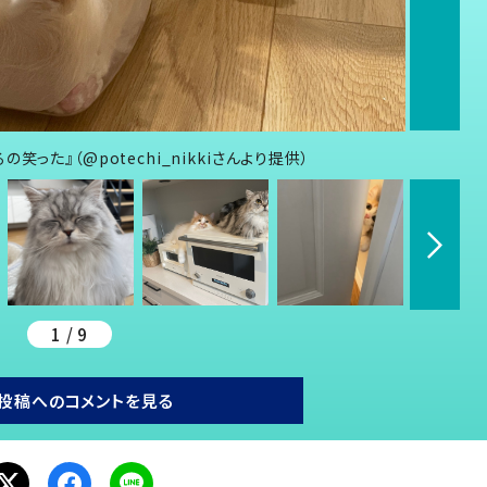
った』（@potechi_nikkiさんより提供）
1 / 9
投稿へのコメントを見る