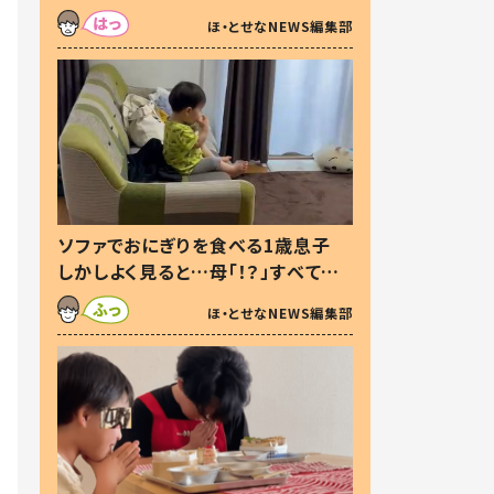
た本音とは
ほ・とせなNEWS編集部
ソファでおにぎりを食べる1歳息子
しかしよく見ると…母「！？」すべてを
察した母の投稿に「可愛いから許
ほ・とせなNEWS編集部
す！」「現行犯〜」