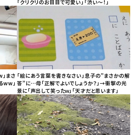
「クリクリのお目目で可愛い」「渋い～！」
w」まさ
「絵にあう言葉を書きなさい」息子の”まさかの解
るww」
答”に…母「正解でよいでしょうか？」→衝撃の光
景に「声出して笑ったｗ」「天才だと思います」