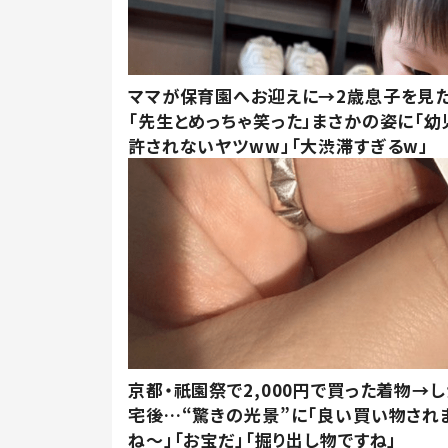
ママが保育園へお迎えに→2歳息子を見
「先生とめっちゃ笑った」まさかの姿に「幼
許されないヤツww」「大渋滞すぎるw」
京都・祇園祭で2,000円で買った着物→
宅後…“驚きの光景”に「良い買い物され
ね～」「お宝だ」「掘り出し物ですね」