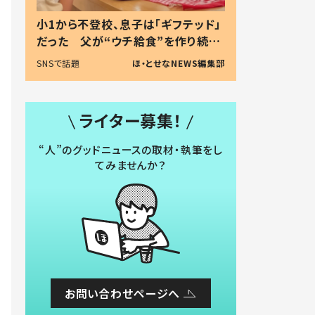
小1から不登校、息子は「ギフテッド」
だった 父が“ウチ給食”を作り続け
る理由とは #令和の親 #令和の子
SNSで話題
ほ・とせなNEWS編集部
ライター募集！
“人”のグッドニュースの取材・執筆をし
てみませんか？
お問い合わせページへ