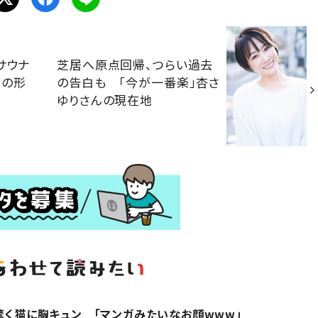
サウナ
芝居へ原点回帰、つらい過去
想の形
の告白も 「今が一番楽」杏さ
ゆりさんの現在地
に驚く猫に胸キュン 「マンガみたいなお顔www」