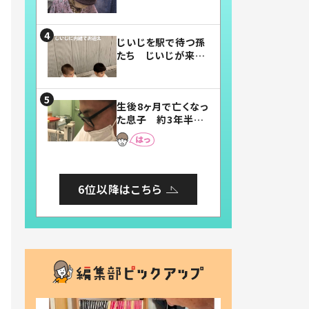
賛したお弁当に「美
味しそう」「お弁当す
ごい」
じいじを駅で待つ孫
たち じいじが来た
瞬間…！？「じいじイ
ケメン」「デレッデレ」
「嬉しくて可愛くてた
生後8ヶ月で亡くなっ
まらない」「幸せにな
た息子 約3年半
れる」
後、当時の妻の日記
に書いてあった本音
とは
6位以降はこちら