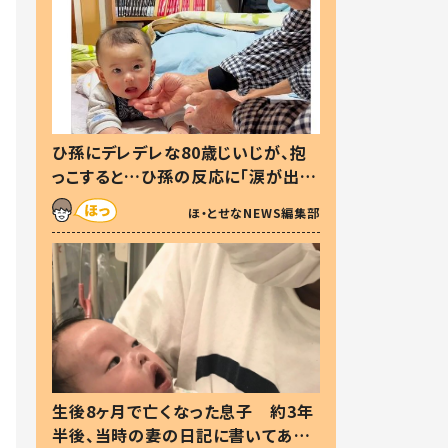
ひ孫にデレデレな80歳じいじが、抱
っこすると…ひ孫の反応に「涙が出ま
した」「可愛くて仕方ない」
ほ・とせなNEWS編集部
生後8ヶ月で亡くなった息子 約3年
半後、当時の妻の日記に書いてあっ