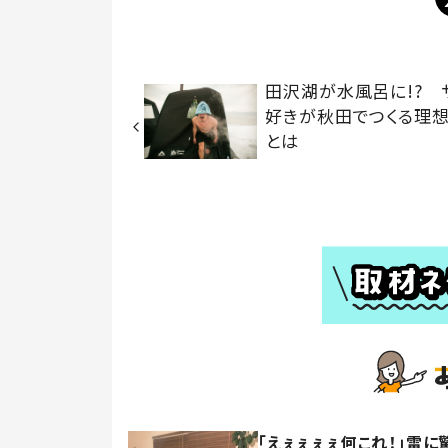
田沢湖が水風呂に!? 
好きが秋田でつくる理
とは
「えぇぇぇぇ何これ！」雷