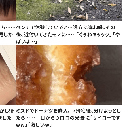
たら……
ベンチで休憩していると…遠方に違和感。その
児しか
後、近付いてきたモノに……「ぐぅわぁッッッ」「や
ばいよ…」
しかし帰
ミスドでドーナツを購入。→帰宅後、分けようとし
ました
たら…… 目からウロコの光景に「サイコーです
ww」「激しいw」