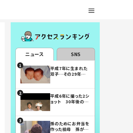
ニュース
SNS
平成7年に生まれた
双子…その29年後
の姿に「漫画みたい」
「素敵すぎる」
平成6年に撮った2シ
ョット 30年後の姿
に…「美男美女」「こ
んな夫婦になりた
い」
孫のためにお弁当を
作った祖母 孫が絶