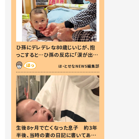
ひ孫にデレデレな80歳じいじが、抱
っこすると…ひ孫の反応に「涙が出ま
した」「可愛くて仕方ない」
ほ・とせなNEWS編集部
生後8ヶ月で亡くなった息子 約3年
半後、当時の妻の日記に書いてあっ