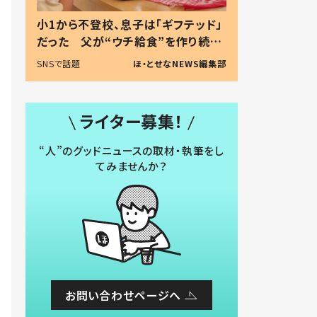
小1から不登校、息子は「ギフテッド」
だった 父が“ウチ給食”を作り続け
る理由とは #令和の親 #令和の子
SNSで話題
ほ・とせなNEWS編集部
ライター募集！
“人”のグッドニュースの取材・執筆をし
てみませんか？
お問い合わせページへ