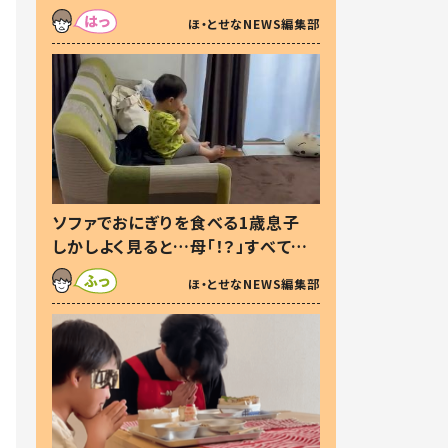
た本音とは
ほ・とせなNEWS編集部
ソファでおにぎりを食べる1歳息子
しかしよく見ると…母「！？」すべてを
察した母の投稿に「可愛いから許
ほ・とせなNEWS編集部
す！」「現行犯〜」