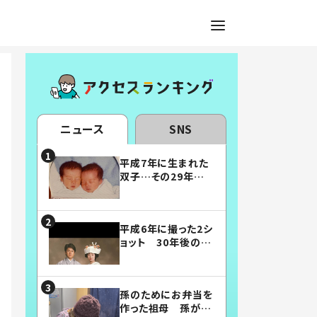
ニュース
SNS
平成7年に生まれた
双子…その29年後
の姿に「漫画みたい」
「素敵すぎる」
平成6年に撮った2シ
ョット 30年後の姿
に…「美男美女」「こ
んな夫婦になりた
い」
孫のためにお弁当を
作った祖母 孫が絶