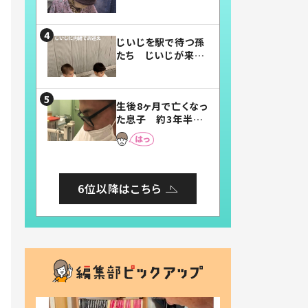
賛したお弁当に「美
味しそう」「お弁当す
ごい」
じいじを駅で待つ孫
たち じいじが来た
瞬間…！？「じいじイ
ケメン」「デレッデレ」
「嬉しくて可愛くてた
生後8ヶ月で亡くなっ
まらない」「幸せにな
た息子 約3年半
れる」
後、当時の妻の日記
に書いてあった本音
とは
6位以降はこちら