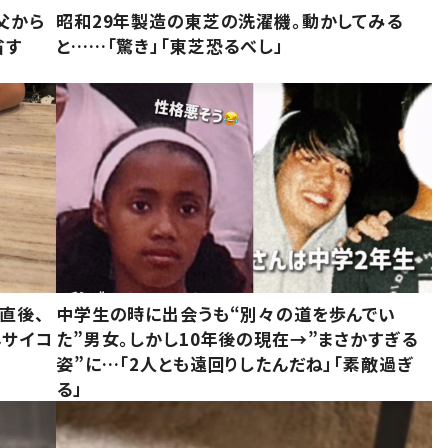
父から
昭和29年製造の東芝の洗濯機。動かしてみる
省す
と……「驚き」「東芝恐るべし」
直後、
中学生の時に出会うも“別々の道を歩んでい
んサイコ
た”男女。しかし10年後の現在→”まさかすぎる
姿”に…「2人とも遠回りしたんだね」「素敵過ぎ
る」