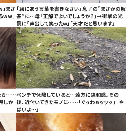
w」まさ
「絵にあう言葉を書きなさい」息子の”まさかの解
るww」
答”に…母「正解でよいでしょうか？」→衝撃の光
景に「声出して笑ったｗ」「天才だと思います」
たら……
ベンチで休憩していると…遠方に違和感。その
児しか
後、近付いてきたモノに……「ぐぅわぁッッッ」「や
ばいよ…」