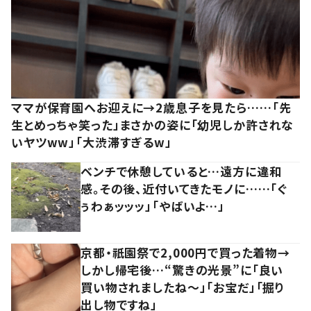
ママが保育園へお迎えに→2歳息子を見たら……「先
生とめっちゃ笑った」まさかの姿に「幼児しか許されな
いヤツww」「大渋滞すぎるw」
ベンチで休憩していると…遠方に違和
感。その後、近付いてきたモノに……「ぐ
ぅわぁッッッ」「やばいよ…」
京都・祇園祭で2,000円で買った着物→
しかし帰宅後…“驚きの光景”に「良い
買い物されましたね～」「お宝だ」「掘り
出し物ですね」