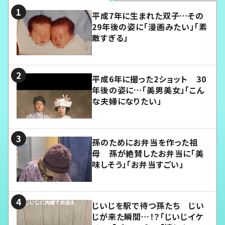
平成7年に生まれた双子…その
29年後の姿に「漫画みたい」「素
敵すぎる」
平成6年に撮った2ショット 30
年後の姿に…「美男美女」「こん
な夫婦になりたい」
孫のためにお弁当を作った祖
母 孫が絶賛したお弁当に「美
味しそう」「お弁当すごい」
じいじを駅で待つ孫たち じい
じが来た瞬間…！？「じいじイケ