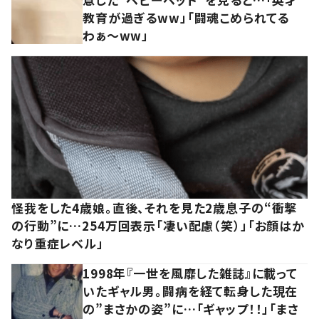
教育が過ぎるww」「闘魂こめられてる
わぁ～ww」
怪我をした4歳娘。直後、それを見た2歳息子の“衝撃
の行動”に…254万回表示「凄い配慮（笑）」「お顔はか
なり重症レベル」
1998年『一世を風靡した雑誌』に載って
いたギャル男。闘病を経て転身した現在
の”まさかの姿”に…「ギャップ！！」「まさ