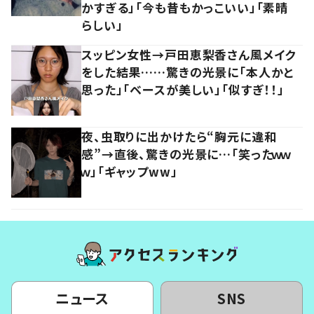
かすぎる」「今も昔もかっこいい」「素晴
らしい」
スッピン女性→戸田恵梨香さん風メイク
をした結果……驚きの光景に「本人かと
思った」「ベースが美しい」「似すぎ！！」
夜、虫取りに出かけたら“胸元に違和
感”→直後、驚きの光景に…「笑ったｗｗ
ｗ」「ギャップww」
ニュース
SNS