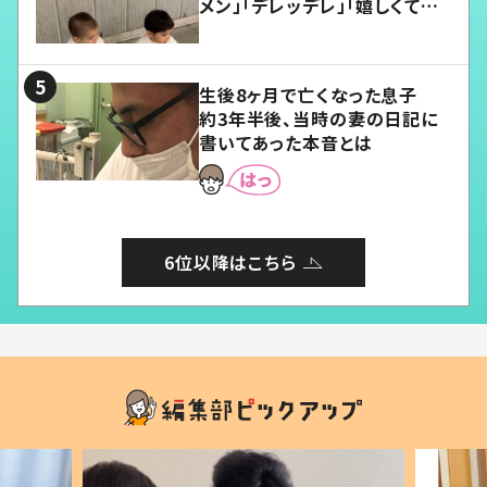
メン」「デレッデレ」「嬉しくて可
愛くてたまらない」「幸せになれ
る」
生後8ヶ月で亡くなった息子
約3年半後、当時の妻の日記に
書いてあった本音とは
6位以降はこちら