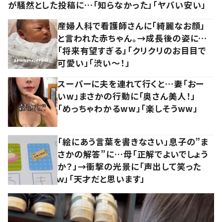
が騒然とした投稿に…「知らなかった」「ヤバい安い」
産婦人科で看護師さんに「綺麗なお顔」
と言われた赤ちゃん。→成長後の姿に…
「将来有望すぎる」「クリクリのお目目で
可愛い」「渋い～！」
スーパーに夫を連れて行くと…妻「おー
いw」まさかの行動に「奥さん美人！」
「めっちゃわかるww」「楽しそうww」
「絵にあう言葉を書きなさい」息子の”ま
さかの解答”に…母「正解でよいでしょう
か？」→衝撃の光景に「声出して笑った
ｗ」「天才だと思います」