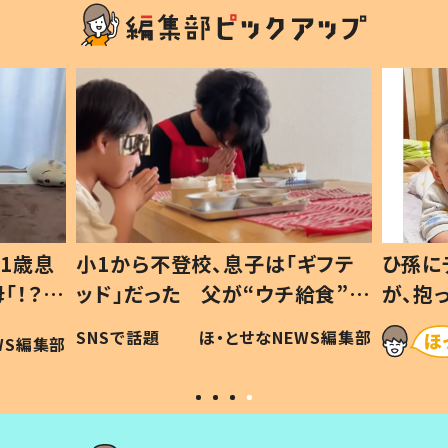
1歳息
小1から不登校、息子は「ギフテ
ひ孫に
「！？」
ッド」だった 父が“ウチ給食”を
が、抱
に「可愛
作り続ける理由とは #令和の親
「涙が
SNSで話題
ほ・とせなNEWS編集部
WS編集部
#令和の子
い」