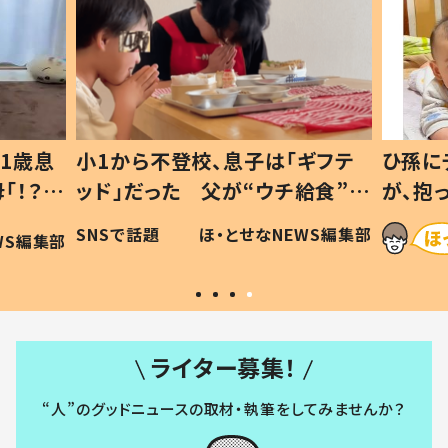
1歳息
小1から不登校、息子は「ギフテ
ひ孫に
「！？」
ッド」だった 父が“ウチ給食”を
が、抱
に「可愛
作り続ける理由とは #令和の親
「涙が
SNSで話題
ほ・とせなNEWS編集部
WS編集部
#令和の子
い」
ライター募集！
“人”のグッドニュースの取材・執筆をしてみませんか？