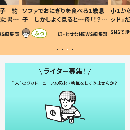
1歳息
小1から不登校、息子は「ギフテ
ひ孫に
「！？」
ッド」だった 父が“ウチ給食”を
が、抱
に「可愛
作り続ける理由とは #令和の親
「涙が
SNSで話題
ほ・とせなNEWS編集部
WS編集部
#令和の子
い」
ライター募集！
“人”のグッドニュースの取材・執筆をしてみませんか？