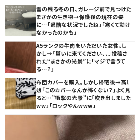
雪の残る冬の日、ガレージ前で見つけた
まさかの生き物→保護後の現在の姿
に…「過酷な状況でしたね」「寒くて動け
なかったのかも」
A5ランクの牛肉をいただいた女性。し
かし→「貰いに来てください、、」投稿さ
れた“まさかの光景”に「マジで言うて
る…？」
布団カバーを購入。しかし帰宅後→高1
娘「このカバーなんか怖くない？」よく見
ると…”衝撃の光景”に「吹き出しました
ww」「ロックやんwww」