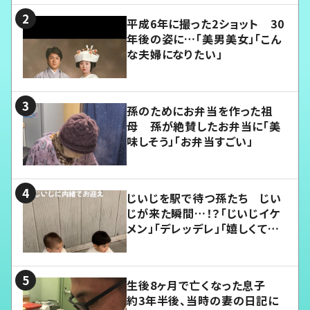
平成6年に撮った2ショット 30
年後の姿に…「美男美女」「こん
な夫婦になりたい」
孫のためにお弁当を作った祖
母 孫が絶賛したお弁当に「美
味しそう」「お弁当すごい」
じいじを駅で待つ孫たち じい
じが来た瞬間…！？「じいじイケ
メン」「デレッデレ」「嬉しくて可
愛くてたまらない」「幸せになれ
る」
生後8ヶ月で亡くなった息子
約3年半後、当時の妻の日記に