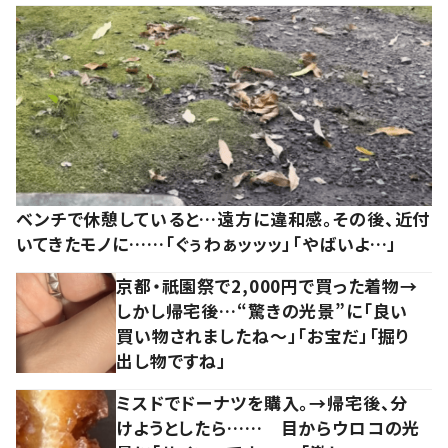
ベンチで休憩していると…遠方に違和感。その後、近付
いてきたモノに……「ぐぅわぁッッッ」「やばいよ…」
京都・祇園祭で2,000円で買った着物→
しかし帰宅後…“驚きの光景”に「良い
買い物されましたね～」「お宝だ」「掘り
出し物ですね」
ミスドでドーナツを購入。→帰宅後、分
けようとしたら…… 目からウロコの光