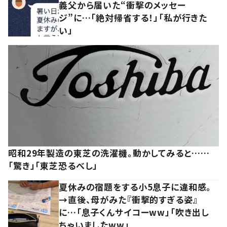
義父から届いた“衝撃のメッセー
ジ”に…「絶対帰省する！」「私が行きた
い」
昭和29年製造の東芝の洗濯機。動かしてみると……
「驚き」「東芝恐るべし」
夏休みの宿題をする小5息子に違和感。
→直後、母がみた『衝撃的すぎる姿』
に…「息子くんサイコーww」「吹き出し
ちゃいましたww」