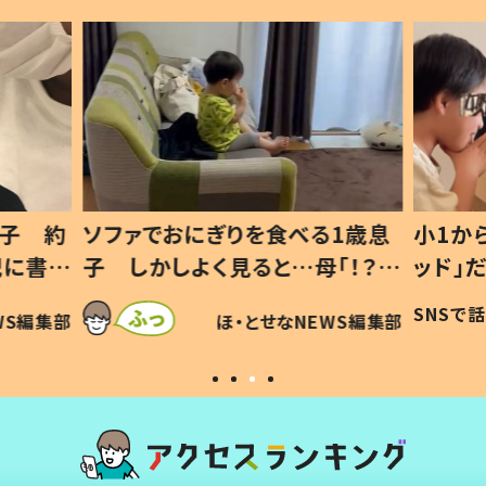
1歳息
小1から不登校、息子は「ギフテ
ひ孫に
「！？」
ッド」だった 父が“ウチ給食”を
が、抱
に「可愛
作り続ける理由とは #令和の親
「涙が
SNSで話題
ほ・とせなNEWS編集部
WS編集部
#令和の子
い」