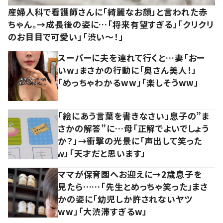
産婦人科で看護師さんに「綺麗なお顔」と言われた赤
ちゃん。→成長後の姿に…「将来有望すぎる」「クリクリ
のお目目で可愛い」「渋い～！」
スーパーに夫を連れて行くと…妻「おー
いw」まさかの行動に「奥さん美人！」
「めっちゃわかるww」「楽しそうww」
「絵にあう言葉を書きなさい」息子の”ま
さかの解答”に…母「正解でよいでしょう
か？」→衝撃の光景に「声出して笑った
ｗ」「天才だと思います」
ママが保育園へお迎えに→2歳息子を
見たら……「先生とめっちゃ笑った」まさ
かの姿に「幼児しか許されないヤツ
ww」「大渋滞すぎるw」