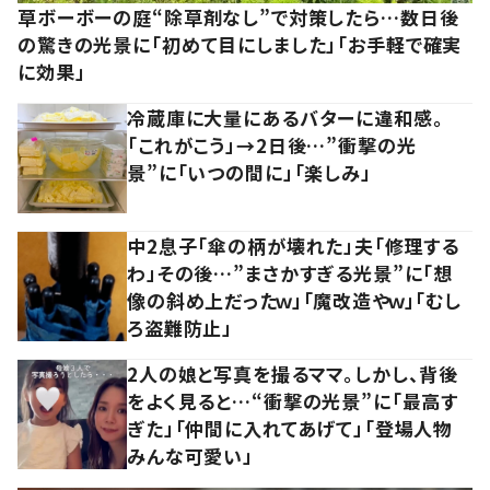
草ボーボーの庭“除草剤なし”で対策したら…数日後
の驚きの光景に「初めて目にしました」「お手軽で確実
に効果」
冷蔵庫に大量にあるバターに違和感。
「これがこう」→2日後…”衝撃の光
景”に「いつの間に」「楽しみ」
中2息子「傘の柄が壊れた」夫「修理する
わ」その後…”まさかすぎる光景”に「想
像の斜め上だったｗ」「魔改造やｗ」「むし
ろ盗難防止」
2人の娘と写真を撮るママ。しかし、背後
をよく見ると…“衝撃の光景”に「最高す
ぎた」「仲間に入れてあげて」「登場人物
みんな可愛い」