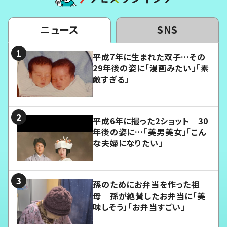
ニュース
SNS
平成7年に生まれた双子…その
29年後の姿に「漫画みたい」「素
敵すぎる」
平成6年に撮った2ショット 30
年後の姿に…「美男美女」「こん
な夫婦になりたい」
孫のためにお弁当を作った祖
母 孫が絶賛したお弁当に「美
味しそう」「お弁当すごい」