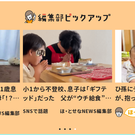
1歳息
小1から不登校、息子は「ギフテ
ひ孫に
「！？」
ッド」だった 父が“ウチ給食”を
が、抱
に「可愛
作り続ける理由とは #令和の親
「涙が
SNSで話題
ほ・とせなNEWS編集部
WS編集部
#令和の子
い」