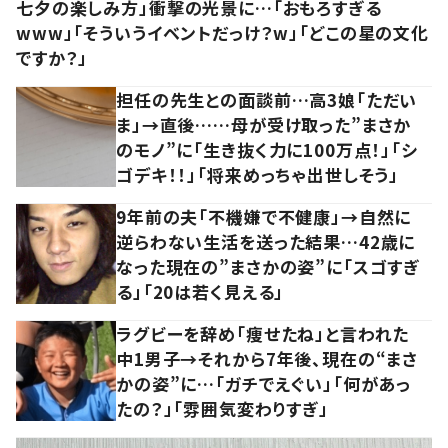
七夕の楽しみ方」衝撃の光景に…「おもろすぎる
www」「そういうイベントだっけ？w」「どこの星の文化
ですか？」
担任の先生との面談前…高3娘「ただい
ま」→直後……母が受け取った”まさか
のモノ”に「生き抜く力に100万点！」「シ
ゴデキ！！」「将来めっちゃ出世しそう」
9年前の夫「不機嫌で不健康」→自然に
逆らわない生活を送った結果…42歳に
なった現在の”まさかの姿”に「スゴすぎ
る」「20は若く見える」
ラグビーを辞め「痩せたね」と言われた
中1男子→それから7年後、現在の“まさ
かの姿”に…「ガチでえぐい」「何があっ
たの？」「雰囲気変わりすぎ」