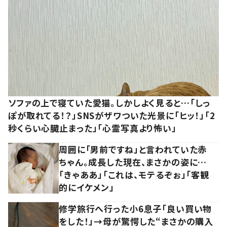
ソファの上で寝ていた愛猫。しかしよく見ると…「しっ
ぽが取れてる！？」SNSがザワついた光景に「ヒッ！」「2
秒くらい心臓止まった」「心霊写真より怖い」
周囲に「男前ですね」と言われていた赤
ちゃん。成長した現在、まさかの姿に…
「きゃああ」「これは、モテるぞぉ」「客観
的にイケメン」
修学旅行へ行った小6息子「良い買い物
をした！」→母が驚愕した“まさかの購入