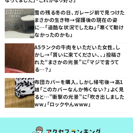
雪の残る冬の日、ガレージ前で見つけた
まさかの生き物→保護後の現在の姿
に…「過酷な状況でしたね」「寒くて動け
なかったのかも」
A5ランクの牛肉をいただいた女性。し
かし→「貰いに来てください、、」投稿さ
れた“まさかの光景”に「マジで言うて
る…？」
布団カバーを購入。しかし帰宅後→高1
娘「このカバーなんか怖くない？」よく見
ると…”衝撃の光景”に「吹き出しました
ww」「ロックやんwww」