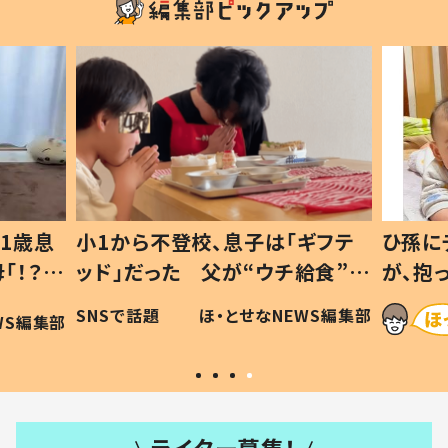
1歳息
小1から不登校、息子は「ギフテ
ひ孫に
「！？」
ッド」だった 父が“ウチ給食”を
が、抱
に「可愛
作り続ける理由とは #令和の親
「涙が
SNSで話題
ほ・とせなNEWS編集部
WS編集部
#令和の子
い」