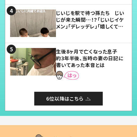
じいじを駅で待つ孫たち じい
じが来た瞬間…！？「じいじイケ
メン」「デレッデレ」「嬉しくて可
愛くてたまらない」「幸せになれ
る」
生後8ヶ月で亡くなった息子
約3年半後、当時の妻の日記に
書いてあった本音とは
6位以降はこちら