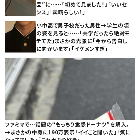
品”に……「初めて見ました！」「いいセ
ンス」「素晴らしい！」
小中高で男子校だった男性→学生の頃
の姿を見ると……「共学だったら絶対モ
テてた」まさかの光景に「今から告白し
に向かいます」「イケメンすぎ」
ファミマで…話題の“もっちり食感ドーナツ”を購入。
→まさかの中身に190万表示「イイこと聞いた」「気に
なってました」「これかなり好き」