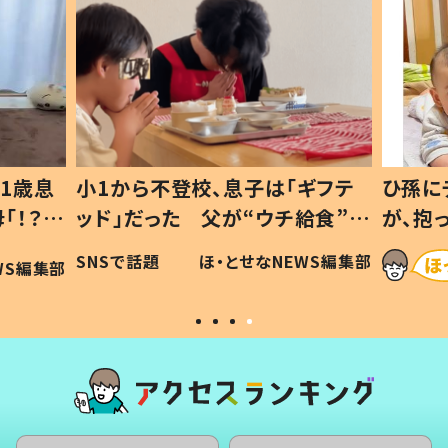
1歳息
小1から不登校、息子は「ギフテ
ひ孫に
「！？」
ッド」だった 父が“ウチ給食”を
が、抱
に「可愛
作り続ける理由とは #令和の親
「涙が
SNSで話題
ほ・とせなNEWS編集部
WS編集部
#令和の子
い」