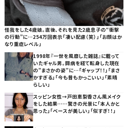
怪我をした4歳娘。直後、それを見た2歳息子の“衝撃
の行動”に…254万回表示「凄い配慮（笑）」「お顔はか
なり重症レベル」
1998年『一世を風靡した雑誌』に載って
いたギャル男。闘病を経て転身した現在
の”まさかの姿”に…「ギャップ！！」「まさ
かすぎる」「今も昔もかっこいい」「素晴
らしい」
スッピン女性→戸田恵梨香さん風メイク
をした結果……驚きの光景に「本人かと
思った」「ベースが美しい」「似すぎ！！」