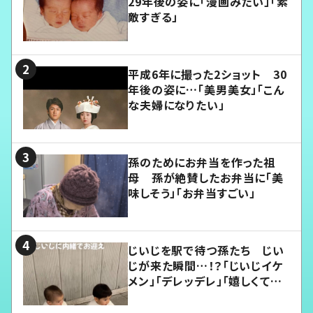
29年後の姿に「漫画みたい」「素
敵すぎる」
平成6年に撮った2ショット 30
年後の姿に…「美男美女」「こん
な夫婦になりたい」
孫のためにお弁当を作った祖
母 孫が絶賛したお弁当に「美
味しそう」「お弁当すごい」
じいじを駅で待つ孫たち じい
じが来た瞬間…！？「じいじイケ
メン」「デレッデレ」「嬉しくて可
愛くてたまらない」「幸せになれ
る」