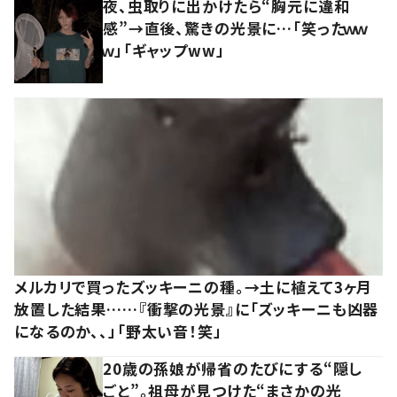
夜、虫取りに出かけたら“胸元に違和
感”→直後、驚きの光景に…「笑ったｗｗ
ｗ」「ギャップww」
メルカリで買ったズッキーニの種。→土に植えて3ヶ月
放置した結果……『衝撃の光景』に「ズッキーニも凶器
になるのか、、」「野太い音！笑」
20歳の孫娘が帰省のたびにする“隠し
ごと”。祖母が見つけた“まさかの光