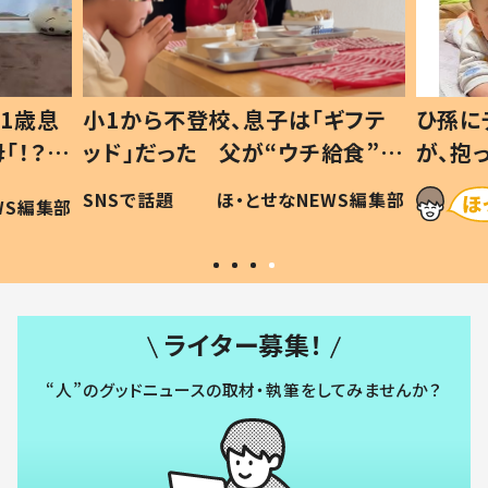
1歳息
小1から不登校、息子は「ギフテ
ひ孫に
「！？」
ッド」だった 父が“ウチ給食”を
が、抱
に「可愛
作り続ける理由とは #令和の親
「涙が
SNSで話題
ほ・とせなNEWS編集部
WS編集部
#令和の子
い」
ライター募集！
“人”のグッドニュースの取材・執筆をしてみませんか？