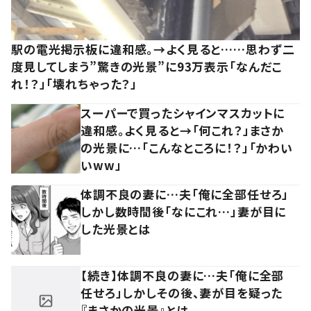
駅の電光掲示板に違和感。→よく見ると……思わず二
度見してしまう”驚きの光景”に93万表示「なんだこ
れ！？」「壊れちゃった？」
スーパーで買ったシャインマスカットに
違和感。よく見ると→「何これ？」まさか
の光景に…「こんなところに！？」「かわい
いww」
体調不良の妻に…夫「俺に全部任せろ」
しかし数時間後「なにこれ…」妻が目に
した光景とは
【続き】体調不良の妻に…夫「俺に全部
任せろ」しかしその後、妻が目を疑った
『まさかの光景』とは