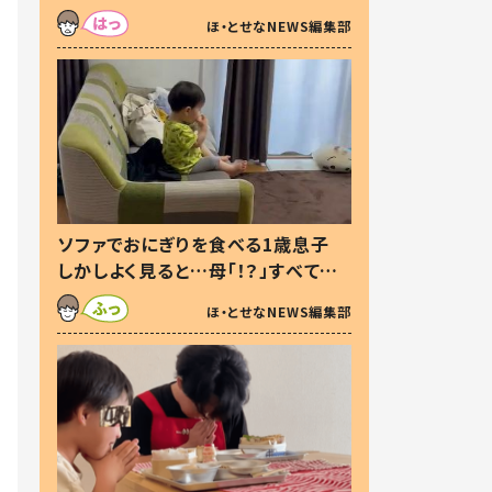
た本音とは
ほ・とせなNEWS編集部
ソファでおにぎりを食べる1歳息子
しかしよく見ると…母「！？」すべてを
察した母の投稿に「可愛いから許
ほ・とせなNEWS編集部
す！」「現行犯〜」