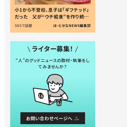
小1から不登校、息子は「ギフテッド」
だった 父が“ウチ給食”を作り続け
る理由とは #令和の親 #令和の子
SNSで話題
ほ・とせなNEWS編集部
ライター募集！
“人”のグッドニュースの取材・執筆をし
てみませんか？
お問い合わせページへ