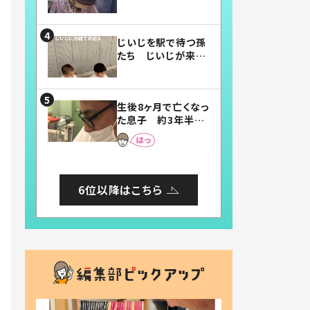
賛したお弁当に「美
味しそう」「お弁当す
ごい」
じいじを駅で待つ孫
たち じいじが来た
瞬間…！？「じいじイ
ケメン」「デレッデレ」
「嬉しくて可愛くてた
生後8ヶ月で亡くなっ
まらない」「幸せにな
た息子 約3年半
れる」
後、当時の妻の日記
に書いてあった本音
とは
6位以降はこちら