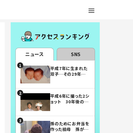
ニュース
SNS
平成7年に生まれた
双子…その29年後
の姿に「漫画みたい」
「素敵すぎる」
平成6年に撮った2シ
ョット 30年後の姿
に…「美男美女」「こ
んな夫婦になりた
い」
孫のためにお弁当を
作った祖母 孫が絶