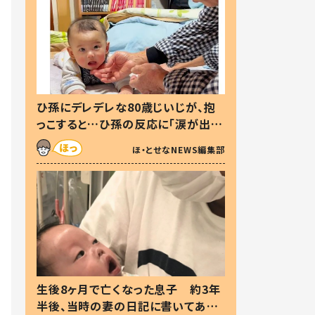
ひ孫にデレデレな80歳じいじが、抱
っこすると…ひ孫の反応に「涙が出ま
した」「可愛くて仕方ない」
ほ・とせなNEWS編集部
生後8ヶ月で亡くなった息子 約3年
半後、当時の妻の日記に書いてあっ