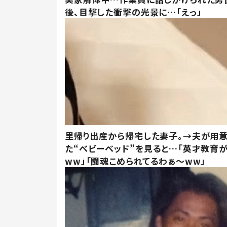
後、目撃した衝撃の光景に…「えっ」
里帰り出産から帰宅した妻子。→夫が用
た“ベビーベッド”を見ると…「英才教育
ww」「闘魂こめられてるわぁ～ww」