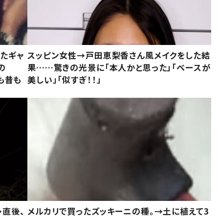
いたギャ
スッピン女性→戸田恵梨香さん風メイクをした結
の
果……驚きの光景に「本人かと思った」「ベースが
今も昔も
美しい」「似すぎ！！」
→直後、
メルカリで買ったズッキーニの種。→土に植えて3