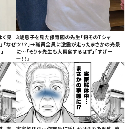
よく見
3歳息子を見た保育園の先生「何そのTシャ
」「なぜ
ツ！？」→職員全員に激震が走ったまさかの光景
」
に…「そりゃ先生も大興奮するはず」「すげー
ー！！」
性。直
実家解体中…作業員に話しかけられた男性。直