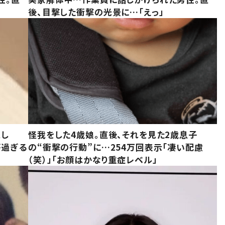
後、目撃した衝撃の光景に…「えっ」
意し
怪我をした4歳娘。直後、それを見た2歳息子
が過ぎる
の“衝撃の行動”に…254万回表示「凄い配慮
（笑）」「お顔はかなり重症レベル」